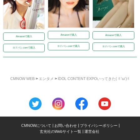
Amazonで購入
Amazonで購入
Amazonで購入
ヨドバシ.comで購入
ヨドバシ.comで購入
ヨドバシ.comで購入
CMNOW WEB
>
エンタメ
>
IDOL CONTENT EXPOいってきた( ✌︎’ω’)✌︎
CMNOWについて
お問い合わせ
プライバシーポリシー
玄光社のWebサイト一覧
運営会社