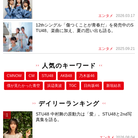
エンタメ
2026.03.17
12thシングル「傷つくことが青春だ」を発売中のS
TU48。楽曲に加え、夏の思い出も語る。
エンタメ
2025.09.21
人気のキーワード
CMNOW
CM
STU48
AKB48
乃木坂46
僕が⾒たかった⻘空
浜辺美波
TGC
日向坂46
新垣結衣
デイリーランキング
STU48 中村舞の原動力は「愛」。STU48と2nd写
真集を語る。
エンタメ
2026.08.04