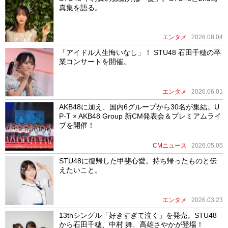
真集を語る。
エンタメ
2026.08.04
「アイドル人生悔いなし」！ STU48 石田千穂の卒
業コンサートを開催。
エンタメ
2026.06.01
AKB48に加え、国内6グループから30名が集結。U
P-T × AKB48 Group 新CM発表会＆プレミアムライ
ブを開催！
CMニュース
2026.05.05
STU48に復帰した甲斐心愛。持ち帰ったものと伝
えたいこと。
エンタメ
2026.03.23
13thシングル「好きすぎて泣く」を発売。STU48
から石田千穂、中村 舞、高雄さやかが登場！