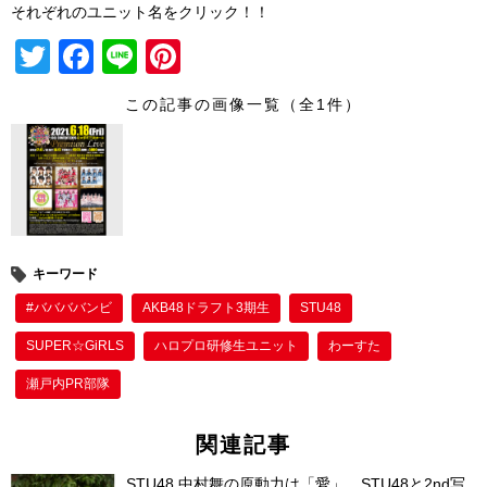
それぞれのユニット名をクリック！！
T
F
Li
Pi
wi
a
n
nt
この記事の画像一覧（全1件）
tt
c
e
er
er
e
e
b
st
o
o
キーワード
k
#ババババンビ
AKB48ドラフト3期生
STU48
SUPER☆GiRLS
ハロプロ研修生ユニット
わーすた
瀬戸内PR部隊
関連記事
STU48 中村舞の原動力は「愛」。STU48と2nd写