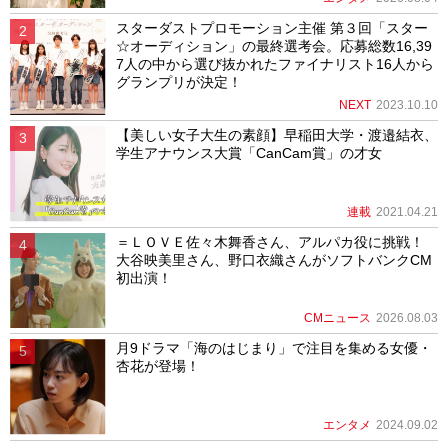
スターダストプロモーション主催 第３回「スター
☆オーディション」の最終選考会。応募総数16,39
7人の中から選び抜かれたファイナリスト16人から
グランプリが決定！
NEXT
2023.10.10
【美しい女子大生の素顔】早稲田大学・渡邉結衣、
学生アナウンス大賞「CanCam賞」の才女
連載
2021.04.21
＝ＬＯＶＥ佐々木舞香さん、アルパカ役に挑戦！
大谷映美里さん、野口衣織さんがソフトバンクCM
初出演！
CMニュース
2026.08.03
月9ドラマ「海のはじまり」で注目を集める女優・
杏花が登場！
エンタメ
2024.09.02