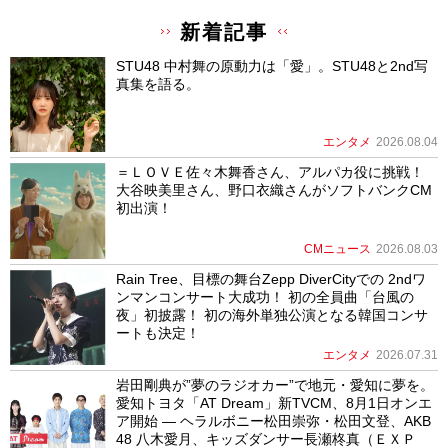
新着記事
STU48 中村舞の原動力は「愛」。STU48と2nd写
真集を語る。
エンタメ
2026.08.04
＝ＬＯＶＥ佐々木舞香さん、アルパカ役に挑戦！
大谷映美里さん、野口衣織さんがソフトバンクCM
初出演！
CMニュース
2026.08.03
Rain Tree、目標の舞台Zepp DiverCityでの 2ndワ
ンマンコンサート大成功！ 初の全員曲「台風の
夜」初披露！ 初の海外単独公演となる韓国コンサ
ートも決定！
エンタメ
2026.07.31
岩田剛典が”夢のラジオカー”で地元・愛知に夢を。
愛知トヨタ「AT Dream」新TVCM、8月1日オンエ
ア開始 ― ヘラルボニー松田崇弥・松田文登、AKB
48 八木愛月、キッズダンサー長瀬柊真（ＥＸＰ