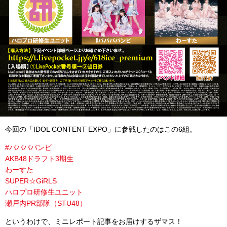
今回の「IDOL CONTENT EXPO」に参戦したのはこの6組。
#ババババンビ
AKB48ドラフト3期生
わーすた
SUPER☆GiRLS
ハロプロ研修生ユニット
瀬戸内PR部隊（STU48）
というわけで、ミニレポート記事をお届けするザマス！