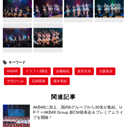
o
k
キーワード
AKB48
ドラフト3期生
吉橋柚花
多田京加
大森真歩
大竹ひとみ
石綿星南
蔵本美結
関連記事
AKB48に加え、国内6グループから30名が集結。U
P-T × AKB48 Group 新CM発表会＆プレミアムライ
ブを開催！