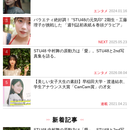
エンタメ
2024.01.16
バラエティ絶好調！ “STU48の元気印” 2期生・工藤
理子が挑戦した 「週刊誌初表紙＆巻頭グラビア」
NEXT
2025.05.23
STU48 中村舞の原動力は「愛」。STU48と2nd写
真集を語る。
エンタメ
2026.08.04
【美しい女子大生の素顔】早稲田大学・渡邉結衣、
学生アナウンス大賞「CanCam賞」の才女
連載
2021.04.21
新着記事
STU48 中村舞の原動力は「愛」。STU48と2nd写