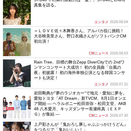
真集を語る。
エンタメ
2026.08.04
＝ＬＯＶＥ佐々木舞香さん、アルパカ役に挑戦！
大谷映美里さん、野口衣織さんがソフトバンクCM
初出演！
CMニュース
2026.08.03
Rain Tree、目標の舞台Zepp DiverCityでの 2ndワ
ンマンコンサート大成功！ 初の全員曲「台風の
夜」初披露！ 初の海外単独公演となる韓国コンサ
ートも決定！
エンタメ
2026.07.31
岩田剛典が”夢のラジオカー”で地元・愛知に夢を。
愛知トヨタ「AT Dream」新TVCM、8月1日オンエ
ア開始 ― ヘラルボニー松田崇弥・松田文登、AKB
48 八木愛月、キッズダンサー長瀬柊真（ＥＸＰ
Ｇ）が集結 ―
CMニュース
2026.07.30
上戸彩さんが『鬼おろし豚しゃぶぶっかけうどん』
をつるりで「鬼おいしい！」