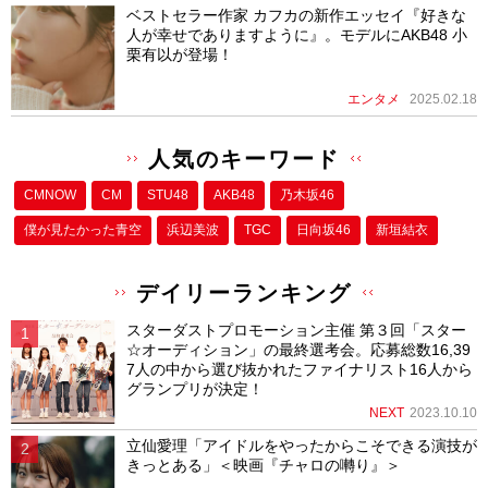
ベストセラー作家 カフカの新作エッセイ『好きな
人が幸せでありますように』。モデルにAKB48 小
栗有以が登場！
エンタメ
2025.02.18
人気のキーワード
CMNOW
CM
STU48
AKB48
乃木坂46
僕が⾒たかった⻘空
浜辺美波
TGC
日向坂46
新垣結衣
デイリーランキング
スターダストプロモーション主催 第３回「スター
☆オーディション」の最終選考会。応募総数16,39
7人の中から選び抜かれたファイナリスト16人から
グランプリが決定！
NEXT
2023.10.10
立仙愛理「アイドルをやったからこそできる演技が
きっとある」＜映画『チャロの囀り』＞