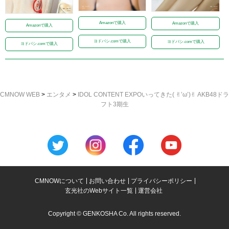
Amazonで購入
Amazonで購入
Amazonで購入
ヨドバシ.comで購入
ヨドバシ.comで購入
ヨドバシ.comで購入
CMNOW WEB
>
エンタメ
>
IDOL CONTENT EXPOいってきた( ✌︎’ω’)✌︎ AKB48ドラ
フト3期生
CMNOWについて
お問い合わせ
プライバシーポリシー
玄光社のWebサイト一覧
運営会社
Copyright © GENKOSHA Co. All rights reserved.