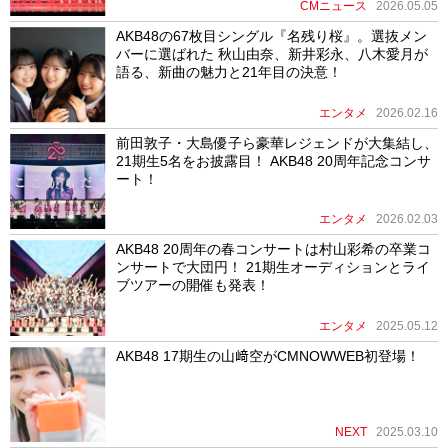
CMニュース
2026.05.05
AKB48の67枚目シングル『名残り桜』。選抜メン
バーに選ばれた 秋山由奈、新井彩永、八木愛月が
語る、新曲の魅力と21年目の決意！
エンタメ
2026.02.16
前田敦子・大島優子ら豪華レジェンドが大集結し、
21期生5名をお披露目！ AKB48 20周年記念コンサ
ート！
エンタメ
2026.02.03
AKB48 20周年の春コンサートは村山彩希の卒業コ
ンサートで大団円！ 21期生オーディションとライ
ブツアーの開催も発表！
エンタメ
2025.05.12
AKB48 17期生の山﨑空がCMNOWWEB初登場！
NEXT
2025.03.10