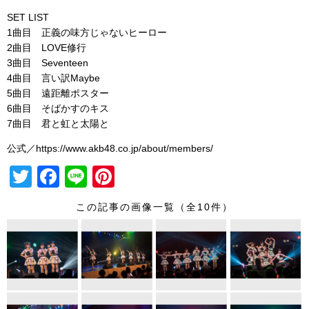
SET LIST
1曲目 正義の味方じゃないヒーロー
2曲目 LOVE修行
3曲目 Seventeen
4曲目 言い訳Maybe
5曲目 遠距離ポスター
6曲目 そばかすのキス
7曲目 君と虹と太陽と
公式／https://www.akb48.co.jp/about/members/
T
F
Li
Pi
wi
a
n
nt
この記事の画像一覧（全10件）
tt
c
e
er
er
e
e
b
st
o