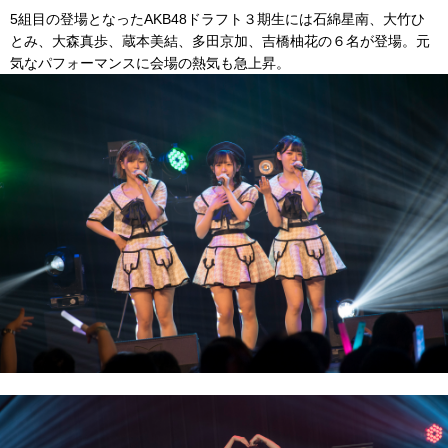
5組目の登場となったAKB48ドラフト３期生には石綿星南、大竹ひ
とみ、大森真歩、蔵本美結、多田京加、吉橋柚花の６名が登場。元
気なパフォーマンスに会場の熱気も急上昇。