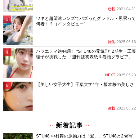
連載
2021.04.21
ワキと超望遠レンズでバズったグラドル・累累って
何者！？（インタビュー）
特集
2025.06.16
バラエティ絶好調！ “STU48の元気印” 2期生・工藤
理子が挑戦した 「週刊誌初表紙＆巻頭グラビア」
NEXT
2025.05.23
【美しい女子大生】千葉大学4年・坂本桜の美しさ
連載
2023.03.22
新着記事
STU48 中村舞の原動力は「愛」。STU48と2nd写