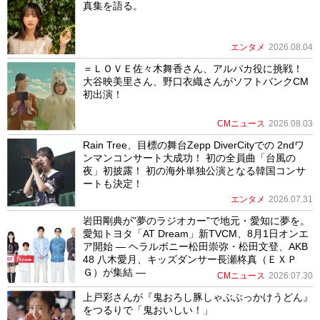
真集を語る。
エンタメ
2026.08.04
＝ＬＯＶＥ佐々木舞香さん、アルパカ役に挑戦！
大谷映美里さん、野口衣織さんがソフトバンクCM
初出演！
CMニュース
2026.08.03
Rain Tree、目標の舞台Zepp DiverCityでの 2ndワ
ンマンコンサート大成功！ 初の全員曲「台風の
夜」初披露！ 初の海外単独公演となる韓国コンサ
ートも決定！
エンタメ
2026.07.31
岩田剛典が”夢のラジオカー”で地元・愛知に夢を。
愛知トヨタ「AT Dream」新TVCM、8月1日オンエ
ア開始 ― ヘラルボニー松田崇弥・松田文登、AKB
48 八木愛月、キッズダンサー長瀬柊真（ＥＸＰ
Ｇ）が集結 ―
CMニュース
2026.07.30
上戸彩さんが『鬼おろし豚しゃぶぶっかけうどん』
をつるりで「鬼おいしい！」