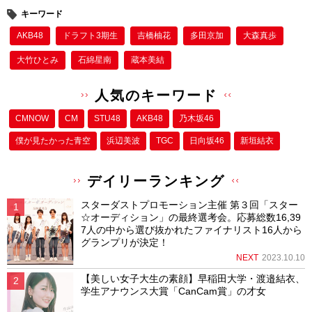
キーワード
AKB48
ドラフト3期生
吉橋柚花
多田京加
大森真歩
大竹ひとみ
石綿星南
蔵本美結
人気のキーワード
CMNOW
CM
STU48
AKB48
乃木坂46
僕が⾒たかった⻘空
浜辺美波
TGC
日向坂46
新垣結衣
デイリーランキング
スターダストプロモーション主催 第３回「スター
☆オーディション」の最終選考会。応募総数16,39
7人の中から選び抜かれたファイナリスト16人から
グランプリが決定！
NEXT
2023.10.10
【美しい女子大生の素顔】早稲田大学・渡邉結衣、
学生アナウンス大賞「CanCam賞」の才女