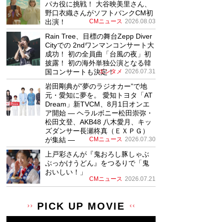
パカ役に挑戦！ 大谷映美里さん、
野口衣織さんがソフトバンクCM初
出演！
CMニュース
2026.08.03
Rain Tree、目標の舞台Zepp Diver
Cityでの 2ndワンマンコンサート大
成功！ 初の全員曲「台風の夜」初
披露！ 初の海外単独公演となる韓
国コンサートも決定！
エンタメ
2026.07.31
岩田剛典が”夢のラジオカー”で地
元・愛知に夢を。 愛知トヨタ「AT
Dream」新TVCM、8月1日オンエ
ア開始 ― ヘラルボニー松田崇弥・
松田文登、AKB48 八木愛月、キッ
ズダンサー長瀬柊真（ＥＸＰＧ）
が集結 ―
CMニュース
2026.07.30
上戸彩さんが『鬼おろし豚しゃぶ
ぶっかけうどん』をつるりで「鬼
おいしい！」
CMニュース
2026.07.21
PICK UP MOVIE