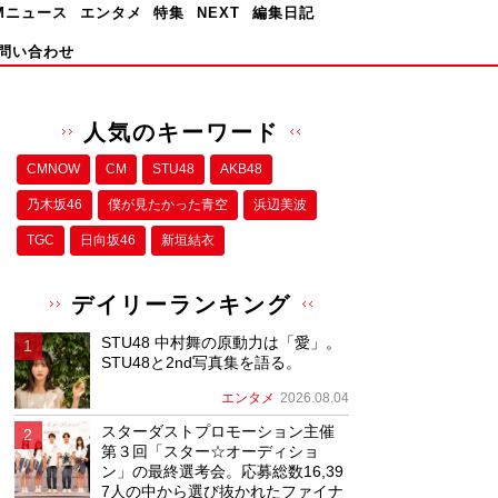
Mニュース
エンタメ
特集
NEXT
編集日記
問い合わせ
人気のキーワード
CMNOW
CM
STU48
AKB48
乃木坂46
僕が⾒たかった⻘空
浜辺美波
TGC
日向坂46
新垣結衣
デイリーランキング
STU48 中村舞の原動力は「愛」。
STU48と2nd写真集を語る。
エンタメ
2026.08.04
スターダストプロモーション主催
第３回「スター☆オーディショ
ン」の最終選考会。応募総数16,39
7人の中から選び抜かれたファイナ