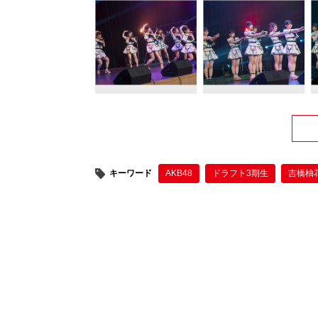
キーワード
AKB48
ドラフト3期生
吉橋柚