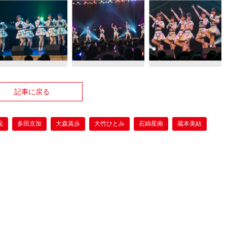
記事に戻る
花
多田京加
大森真歩
大竹ひとみ
石綿星南
蔵本美結