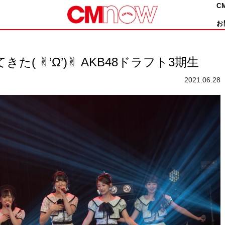
C
お
てきた( ✌︎’Ω’)✌︎ AKB48ドラフト3期生
2021.06.28