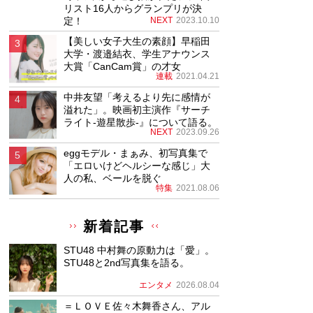
リスト16人からグランプリが決
定！
NEXT
2023.10.10
【美しい女子大生の素顔】早稲田
大学・渡邉結衣、学生アナウンス
大賞「CanCam賞」の才女
連載
2021.04.21
中井友望「考えるより先に感情が
溢れた」。映画初主演作『サーチ
ライト-遊星散歩-』について語る。
NEXT
2023.09.26
eggモデル・まぁみ、初写真集で
「エロいけどヘルシーな感じ」大
人の私、ベールを脱ぐ
特集
2021.08.06
新着記事
STU48 中村舞の原動力は「愛」。
STU48と2nd写真集を語る。
エンタメ
2026.08.04
＝ＬＯＶＥ佐々木舞香さん、アル