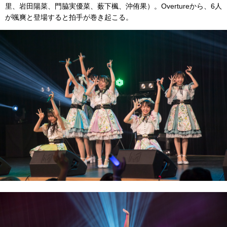
里、岩田陽菜、門脇実優菜、薮下楓、沖侑果）。Overtureから、6人
が颯爽と登場すると拍手が巻き起こる。