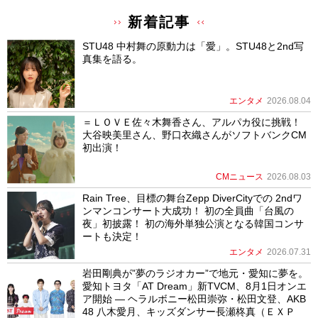
新着記事
STU48 中村舞の原動力は「愛」。STU48と2nd写
真集を語る。
エンタメ
2026.08.04
＝ＬＯＶＥ佐々木舞香さん、アルパカ役に挑戦！
大谷映美里さん、野口衣織さんがソフトバンクCM
初出演！
CMニュース
2026.08.03
Rain Tree、目標の舞台Zepp DiverCityでの 2ndワ
ンマンコンサート大成功！ 初の全員曲「台風の
夜」初披露！ 初の海外単独公演となる韓国コンサ
ートも決定！
エンタメ
2026.07.31
岩田剛典が”夢のラジオカー”で地元・愛知に夢を。
愛知トヨタ「AT Dream」新TVCM、8月1日オンエ
ア開始 ― ヘラルボニー松田崇弥・松田文登、AKB
48 八木愛月、キッズダンサー長瀬柊真（ＥＸＰ