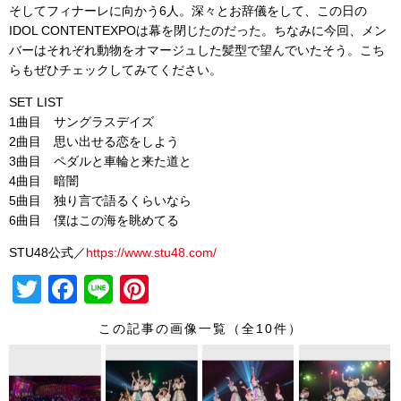
そしてフィナーレに向かう6人。深々とお辞儀をして、この日の
IDOL CONTENTEXPOは幕を閉じたのだった。ちなみに今回、メン
バーはそれぞれ動物をオマージュした髪型で望んでいたそう。こち
らもぜひチェックしてみてください。
SET LIST
1曲目 サングラスデイズ
2曲目 思い出せる恋をしよう
3曲目 ペダルと車輪と来た道と
4曲目 暗闇
5曲目 独り言で語るくらいなら
6曲目 僕はこの海を眺めてる
STU48公式／
https://www.stu48.com/
T
F
Li
Pi
wi
a
n
nt
この記事の画像一覧（全10件）
tt
c
e
er
er
e
e