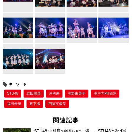
b
st
o
o
k
キーワード
STU48
岩田陽菜
沖侑果
瀧野由美子
瀬戸内PR部隊
福田朱里
薮下楓
門脇実優菜
関連記事
STU48 中村舞の原動力は「愛」。STU48と2nd写