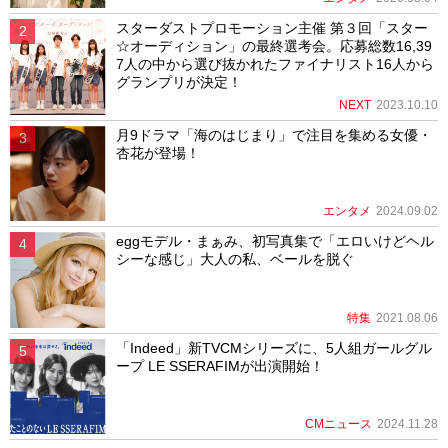
スターダストプロモーション主催 第３回「スター
☆オーディション」の最終選考会。応募総数16,39
7人の中から選び抜かれたファイナリスト16人から
グランプリが決定！
NEXT
2023.10.10
月9ドラマ「海のはじまり」で注目を集める女優・
杏花が登場！
エンタメ
2024.09.02
eggモデル・まぁみ、初写真集で「エロいけどヘル
シーな感じ」大人の私、ベールを脱ぐ
特集
2021.08.06
「Indeed」新TVCMシリーズに、5人組ガールグル
ープ LE SSERAFIMが出演開始！
CMニュース
2024.11.28