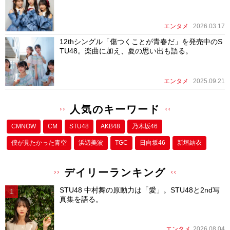
エンタメ
2026.03.17
12thシングル「傷つくことが青春だ」を発売中のS
TU48。楽曲に加え、夏の思い出も語る。
エンタメ
2025.09.21
人気のキーワード
CMNOW
CM
STU48
AKB48
乃木坂46
僕が⾒たかった⻘空
浜辺美波
TGC
日向坂46
新垣結衣
デイリーランキング
STU48 中村舞の原動力は「愛」。STU48と2nd写
真集を語る。
エンタメ
2026.08.04