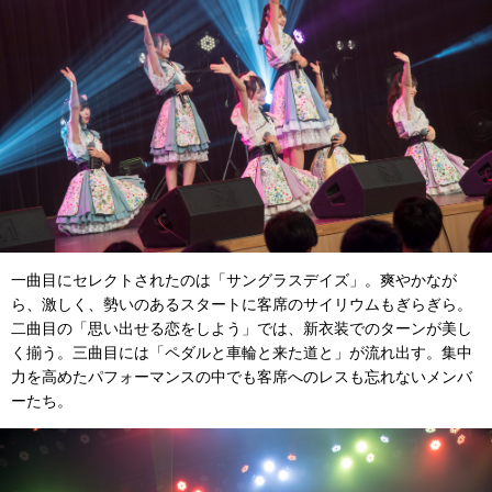
一曲目にセレクトされたのは「サングラスデイズ」。爽やかなが
ら、激しく、勢いのあるスタートに客席のサイリウムもぎらぎら。
二曲目の「思い出せる恋をしよう」では、新衣装でのターンが美し
く揃う。三曲目には「ペダルと車輪と来た道と」が流れ出す。集中
力を高めたパフォーマンスの中でも客席へのレスも忘れないメンバ
ーたち。