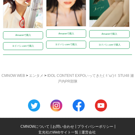
Amazonで購入
Amazonで購入
Amazonで購入
ヨドバシ.comで購入
ヨドバシ.comで購入
ヨドバシ.comで購入
CMNOW WEB
>
エンタメ
>
IDOL CONTENT EXPOいってきた( ✌︎’ω’)✌︎ STU48 瀬
戸内PR部隊
CMNOWについて
お問い合わせ
プライバシーポリシー
玄光社のWebサイト一覧
運営会社