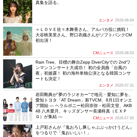
真集を語る。
エンタメ
2026.08.04
＝ＬＯＶＥ佐々木舞香さん、アルパカ役に挑戦！
大谷映美里さん、野口衣織さんがソフトバンクCM
初出演！
CMニュース
2026.08.03
Rain Tree、目標の舞台Zepp DiverCityでの 2ndワ
ンマンコンサート大成功！ 初の全員曲「台風の
夜」初披露！ 初の海外単独公演となる韓国コンサ
ートも決定！
エンタメ
2026.07.31
岩田剛典が”夢のラジオカー”で地元・愛知に夢を。
愛知トヨタ「AT Dream」新TVCM、8月1日オンエ
ア開始 ― ヘラルボニー松田崇弥・松田文登、AKB
48 八木愛月、キッズダンサー長瀬柊真（ＥＸＰ
Ｇ）が集結 ―
CMニュース
2026.07.30
上戸彩さんが『鬼おろし豚しゃぶぶっかけうどん』
をつるりで「鬼おいしい！」