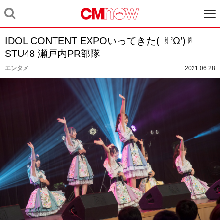
IDOL CONTENT EXPOいってきた( ✌︎’Ω’)✌︎
STU48 瀬戸内PR部隊
エンタメ
2021.06.28