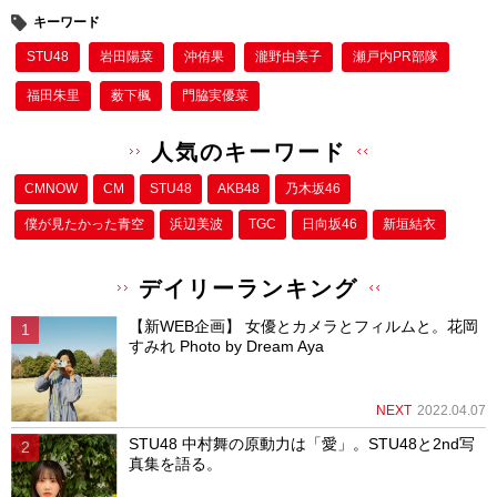
キーワード
STU48
岩田陽菜
沖侑果
瀧野由美子
瀬戸内PR部隊
福田朱里
薮下楓
門脇実優菜
人気のキーワード
CMNOW
CM
STU48
AKB48
乃木坂46
僕が⾒たかった⻘空
浜辺美波
TGC
日向坂46
新垣結衣
デイリーランキング
【新WEB企画】 女優とカメラとフィルムと。花岡
すみれ Photo by Dream Aya
NEXT
2022.04.07
STU48 中村舞の原動力は「愛」。STU48と2nd写
真集を語る。