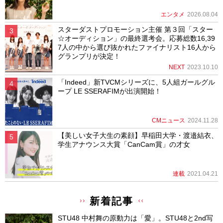
エンタメ
2026.08.04
スターダストプロモーション主催 第３回「スター
☆オーディション」の最終選考会。応募総数16,39
7人の中から選び抜かれたファイナリスト16人から
グランプリが決定！
NEXT
2023.10.10
「Indeed」新TVCMシリーズに、5人組ガールグル
ープ LE SSERAFIMが出演開始！
CMニュース
2024.11.28
【美しい女子大生の素顔】早稲田大学・渡邉結衣、
学生アナウンス大賞「CanCam賞」の才女
連載
2021.04.21
新着記事
STU48 中村舞の原動力は「愛」。STU48と2nd写