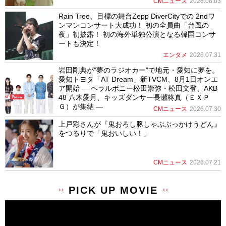
CMニュース
2026.08.03
Rain Tree、目標の舞台Zepp DiverCityでの 2ndワ
ンマンコンサート大成功！ 初の全員曲「台風の
夜」初披露！ 初の海外単独公演となる韓国コンサ
ートも決定！
エンタメ
2026.07.31
岩田剛典が”夢のラジオカー”で地元・愛知に夢を。
愛知トヨタ「AT Dream」新TVCM、8月1日オンエ
ア開始 ― ヘラルボニー松田崇弥・松田文登、AKB
48 八木愛月、キッズダンサー長瀬柊真（ＥＸＰ
Ｇ）が集結 ―
CMニュース
2026.07.30
上戸彩さんが『鬼おろし豚しゃぶぶっかけうどん』
をつるりで「鬼おいしい！」
CMニュース
2026.07.21
PICK UP MOVIE