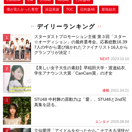
僕が⾒たかった⻘空
浜辺美波
TGC
日向坂46
新垣結衣
デイリーランキング
スターダストプロモーション主催 第３回「スター
☆オーディション」の最終選考会。応募総数16,39
7人の中から選び抜かれたファイナリスト16人から
グランプリが決定！
NEXT
2023.10.10
【美しい女子大生の素顔】早稲田大学・渡邉結衣、
学生アナウンス大賞「CanCam賞」の才女
連載
2021.04.21
STU48 中村舞の原動力は「愛」。STU48と2nd写
真集を語る。
エンタメ
2026.08.04
立仙愛理「アイドルをやったからこそできる演技が