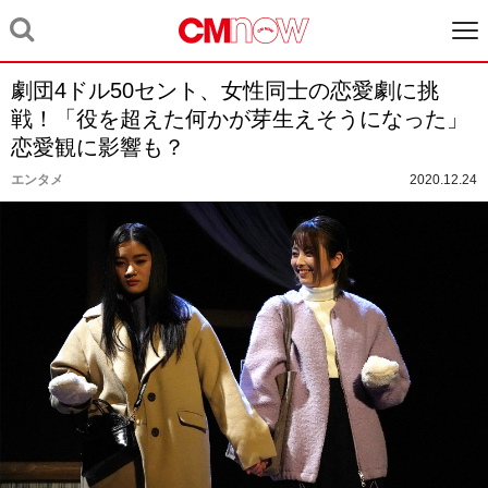
劇団4ドル50セント、女性同士の恋愛劇に挑
戦！「役を超えた何かが芽生えそうになった」
恋愛観に影響も？
エンタメ
2020.12.24