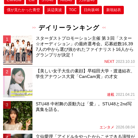
僕が⾒たかった⻘空
浜辺美波
TGC
日向坂46
新垣結衣
デイリーランキング
スターダストプロモーション主催 第３回「スター
☆オーディション」の最終選考会。応募総数16,39
7人の中から選び抜かれたファイナリスト16人から
グランプリが決定！
NEXT
2023.10.10
【美しい女子大生の素顔】早稲田大学・渡邉結衣、
学生アナウンス大賞「CanCam賞」の才女
連載
2021.04.21
STU48 中村舞の原動力は「愛」。STU48と2nd写
真集を語る。
エンタメ
2026.08.04
立仙愛理「アイドルをやったからこそできる演技が