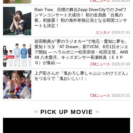
CMニュース
2026.08.03
Rain Tree、目標の舞台Zepp DiverCityでの 2ndワ
ンマンコンサート大成功！ 初の全員曲「台風の
夜」初披露！ 初の海外単独公演となる韓国コンサ
ートも決定！
エンタメ
2026.07.31
岩田剛典が”夢のラジオカー”で地元・愛知に夢を。
愛知トヨタ「AT Dream」新TVCM、8月1日オンエ
ア開始 ― ヘラルボニー松田崇弥・松田文登、AKB
48 八木愛月、キッズダンサー長瀬柊真（ＥＸＰ
Ｇ）が集結 ―
CMニュース
2026.07.30
上戸彩さんが『鬼おろし豚しゃぶぶっかけうどん』
をつるりで「鬼おいしい！」
CMニュース
2026.07.21
PICK UP MOVIE