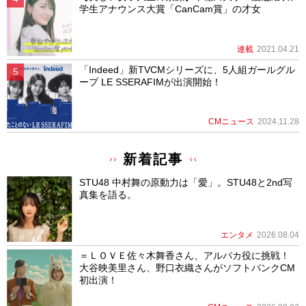
学生アナウンス大賞「CanCam賞」の才女
連載
2021.04.21
「Indeed」新TVCMシリーズに、5人組ガールグル
ープ LE SSERAFIMが出演開始！
CMニュース
2024.11.28
新着記事
STU48 中村舞の原動力は「愛」。STU48と2nd写
真集を語る。
エンタメ
2026.08.04
＝ＬＯＶＥ佐々木舞香さん、アルパカ役に挑戦！
大谷映美里さん、野口衣織さんがソフトバンクCM
初出演！