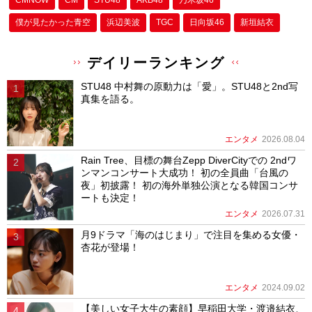
僕が⾒たかった⻘空
浜辺美波
TGC
日向坂46
新垣結衣
デイリーランキング
STU48 中村舞の原動力は「愛」。STU48と2nd写
真集を語る。
エンタメ
2026.08.04
Rain Tree、目標の舞台Zepp DiverCityでの 2ndワ
ンマンコンサート大成功！ 初の全員曲「台風の
夜」初披露！ 初の海外単独公演となる韓国コンサ
ートも決定！
エンタメ
2026.07.31
月9ドラマ「海のはじまり」で注目を集める女優・
杏花が登場！
エンタメ
2024.09.02
【美しい女子大生の素顔】早稲田大学・渡邉結衣、