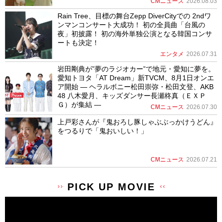
CMニュース
2026.08.03
Rain Tree、目標の舞台Zepp DiverCityでの 2ndワ
ンマンコンサート大成功！ 初の全員曲「台風の
夜」初披露！ 初の海外単独公演となる韓国コンサ
ートも決定！
エンタメ
2026.07.31
岩田剛典が”夢のラジオカー”で地元・愛知に夢を。
愛知トヨタ「AT Dream」新TVCM、8月1日オンエ
ア開始 ― ヘラルボニー松田崇弥・松田文登、AKB
48 八木愛月、キッズダンサー長瀬柊真（ＥＸＰ
Ｇ）が集結 ―
CMニュース
2026.07.30
上戸彩さんが『鬼おろし豚しゃぶぶっかけうどん』
をつるりで「鬼おいしい！」
CMニュース
2026.07.21
PICK UP MOVIE