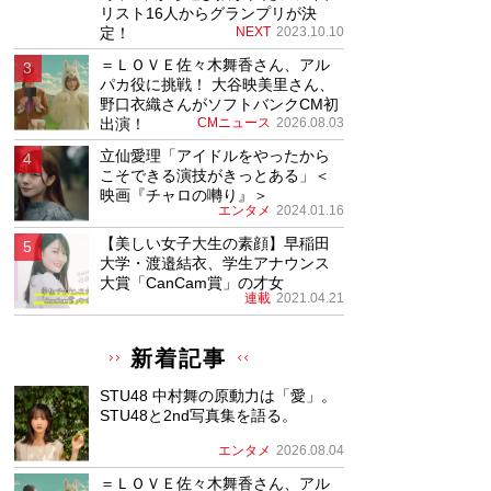
リスト16人からグランプリが決
定！
NEXT
2023.10.10
＝ＬＯＶＥ佐々木舞香さん、アル
パカ役に挑戦！ 大谷映美里さん、
野口衣織さんがソフトバンクCM初
出演！
CMニュース
2026.08.03
立仙愛理「アイドルをやったから
こそできる演技がきっとある」＜
映画『チャロの囀り』＞
エンタメ
2024.01.16
【美しい女子大生の素顔】早稲田
大学・渡邉結衣、学生アナウンス
大賞「CanCam賞」の才女
連載
2021.04.21
新着記事
STU48 中村舞の原動力は「愛」。
STU48と2nd写真集を語る。
エンタメ
2026.08.04
＝ＬＯＶＥ佐々木舞香さん、アル