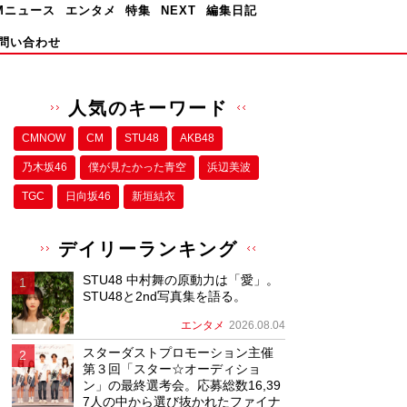
Mニュース
エンタメ
特集
NEXT
編集日記
問い合わせ
人気のキーワード
CMNOW
CM
STU48
AKB48
乃木坂46
僕が⾒たかった⻘空
浜辺美波
TGC
日向坂46
新垣結衣
デイリーランキング
STU48 中村舞の原動力は「愛」。
STU48と2nd写真集を語る。
エンタメ
2026.08.04
スターダストプロモーション主催
第３回「スター☆オーディショ
ン」の最終選考会。応募総数16,39
7人の中から選び抜かれたファイナ