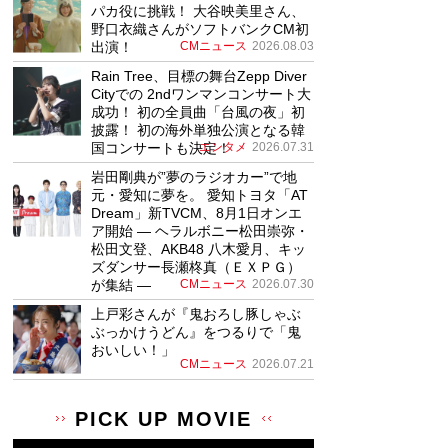
パカ役に挑戦！ 大谷映美里さん、
野口衣織さんがソフトバンクCM初
出演！
CMニュース
2026.08.03
Rain Tree、目標の舞台Zepp Diver
Cityでの 2ndワンマンコンサート大
成功！ 初の全員曲「台風の夜」初
披露！ 初の海外単独公演となる韓
国コンサートも決定！
エンタメ
2026.07.31
岩田剛典が”夢のラジオカー”で地
元・愛知に夢を。 愛知トヨタ「AT
Dream」新TVCM、8月1日オンエ
ア開始 ― ヘラルボニー松田崇弥・
松田文登、AKB48 八木愛月、キッ
ズダンサー長瀬柊真（ＥＸＰＧ）
が集結 ―
CMニュース
2026.07.30
上戸彩さんが『鬼おろし豚しゃぶ
ぶっかけうどん』をつるりで「鬼
おいしい！」
CMニュース
2026.07.21
PICK UP MOVIE