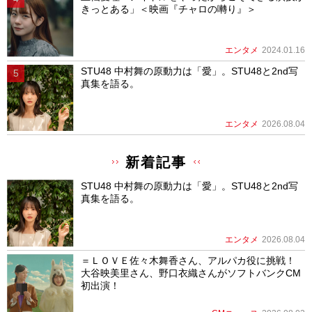
きっとある」＜映画『チャロの囀り』＞
エンタメ
2024.01.16
STU48 中村舞の原動力は「愛」。STU48と2nd写
真集を語る。
エンタメ
2026.08.04
新着記事
STU48 中村舞の原動力は「愛」。STU48と2nd写
真集を語る。
エンタメ
2026.08.04
＝ＬＯＶＥ佐々木舞香さん、アルパカ役に挑戦！
大谷映美里さん、野口衣織さんがソフトバンクCM
初出演！