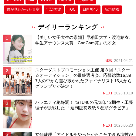
僕が⾒たかった⻘空
浜辺美波
TGC
日向坂46
新垣結衣
デイリーランキング
【美しい女子大生の素顔】早稲田大学・渡邉結衣、
学生アナウンス大賞「CanCam賞」の才女
連載
2021.04.21
スターダストプロモーション主催 第３回「スター
☆オーディション」の最終選考会。応募総数16,39
7人の中から選び抜かれたファイナリスト16人から
グランプリが決定！
NEXT
2023.10.10
バラエティ絶好調！ “STU48の元気印” 2期生・工藤
理子が挑戦した 「週刊誌初表紙＆巻頭グラビア」
NEXT
2025.05.23
立仙愛理「アイドルをやったからこそできる演技が