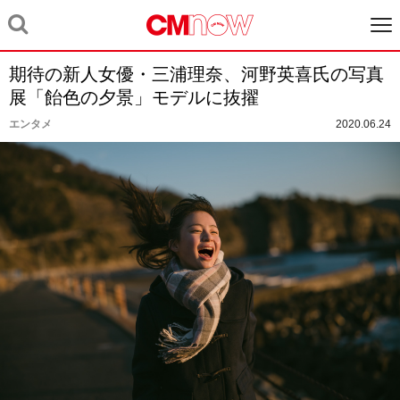
期待の新人女優・三浦理奈、河野英喜氏の写真
展「飴色の夕景」モデルに抜擢
エンタメ
2020.06.24