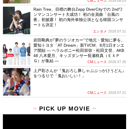
CMニュース
2026.08.03
Rain Tree、目標の舞台Zepp DiverCityでの 2ndワ
ンマンコンサート大成功！ 初の全員曲「台風の
夜」初披露！ 初の海外単独公演となる韓国コンサ
ートも決定！
エンタメ
2026.07.31
岩田剛典が”夢のラジオカー”で地元・愛知に夢を。
愛知トヨタ「AT Dream」新TVCM、8月1日オンエ
ア開始 ― ヘラルボニー松田崇弥・松田文登、AKB
48 八木愛月、キッズダンサー長瀬柊真（ＥＸＰ
Ｇ）が集結 ―
CMニュース
2026.07.30
上戸彩さんが『鬼おろし豚しゃぶぶっかけうどん』
をつるりで「鬼おいしい！」
CMニュース
2026.07.21
PICK UP MOVIE