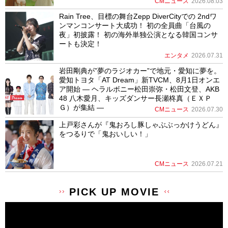
CMニュース
2026.08.03
Rain Tree、目標の舞台Zepp DiverCityでの 2ndワ
ンマンコンサート大成功！ 初の全員曲「台風の
夜」初披露！ 初の海外単独公演となる韓国コンサ
ートも決定！
エンタメ
2026.07.31
岩田剛典が”夢のラジオカー”で地元・愛知に夢を。
愛知トヨタ「AT Dream」新TVCM、8月1日オンエ
ア開始 ― ヘラルボニー松田崇弥・松田文登、AKB
48 八木愛月、キッズダンサー長瀬柊真（ＥＸＰ
Ｇ）が集結 ―
CMニュース
2026.07.30
上戸彩さんが『鬼おろし豚しゃぶぶっかけうどん』
をつるりで「鬼おいしい！」
CMニュース
2026.07.21
PICK UP MOVIE