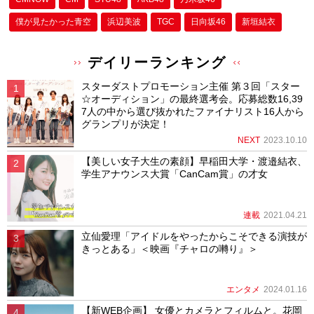
僕が⾒たかった⻘空
浜辺美波
TGC
日向坂46
新垣結衣
デイリーランキング
スターダストプロモーション主催 第３回「スター
☆オーディション」の最終選考会。応募総数16,39
7人の中から選び抜かれたファイナリスト16人から
グランプリが決定！
NEXT
2023.10.10
【美しい女子大生の素顔】早稲田大学・渡邉結衣、
学生アナウンス大賞「CanCam賞」の才女
連載
2021.04.21
立仙愛理「アイドルをやったからこそできる演技が
きっとある」＜映画『チャロの囀り』＞
エンタメ
2024.01.16
【新WEB企画】 女優とカメラとフィルムと。花岡