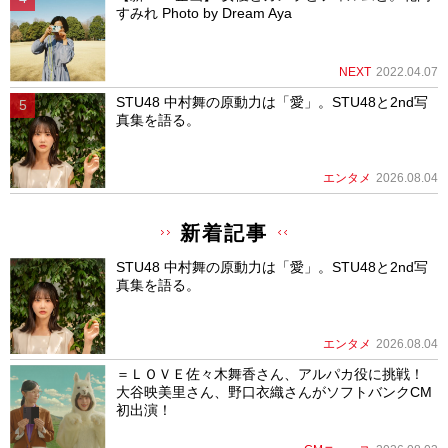
すみれ Photo by Dream Aya
NEXT
2022.04.07
STU48 中村舞の原動力は「愛」。STU48と2nd写
真集を語る。
エンタメ
2026.08.04
新着記事
STU48 中村舞の原動力は「愛」。STU48と2nd写
真集を語る。
エンタメ
2026.08.04
＝ＬＯＶＥ佐々木舞香さん、アルパカ役に挑戦！
大谷映美里さん、野口衣織さんがソフトバンクCM
初出演！