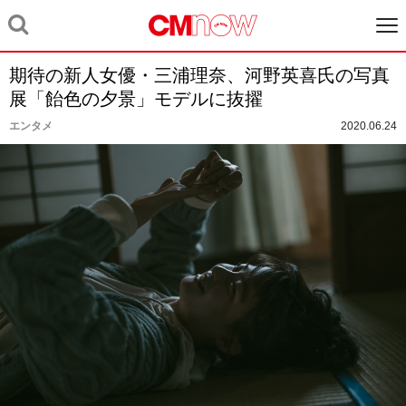
期待の新人女優・三浦理奈、河野英喜氏の写真
展「飴色の夕景」モデルに抜擢
エンタメ
2020.06.24