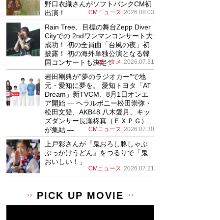
野口衣織さんがソフトバンクCM初
出演！
CMニュース
2026.08.03
Rain Tree、目標の舞台Zepp Diver
Cityでの 2ndワンマンコンサート大
成功！ 初の全員曲「台風の夜」初
披露！ 初の海外単独公演となる韓
国コンサートも決定！
エンタメ
2026.07.31
岩田剛典が”夢のラジオカー”で地
元・愛知に夢を。 愛知トヨタ「AT
Dream」新TVCM、8月1日オンエ
ア開始 ― ヘラルボニー松田崇弥・
松田文登、AKB48 八木愛月、キッ
ズダンサー長瀬柊真（ＥＸＰＧ）
が集結 ―
CMニュース
2026.07.30
上戸彩さんが『鬼おろし豚しゃぶ
ぶっかけうどん』をつるりで「鬼
おいしい！」
CMニュース
2026.07.21
PICK UP MOVIE