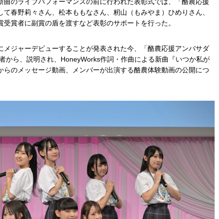
新曲のライブパフォーマンスの前に行われた表彰式では、「酪農応援
して春野莉々さん、松本ももなさん、籾山（もみやま）ひめりさん、
賞受賞者に副賞の盾を渡すなど表彰のサポートを行った。
にメジャーデビューすることが発表された今、「酪農応援アンバサダ
から、説明され、HoneyWorks作詞・作曲による新曲『いつか私が
からのメッセージ動画、メンバーが出演する酪農体験動画の公開につ