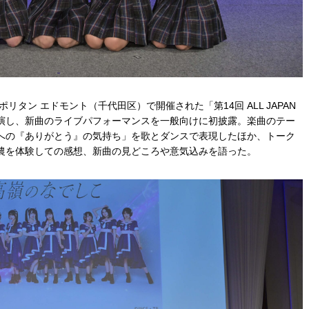
リタン エドモント（千代田区）で開催された「第14回 ALL JAPAN
演し、新曲のライブパフォーマンスを一般向けに初披露。楽曲のテー
への『ありがとう』の気持ち」を歌とダンスで表現したほか、トーク
農を体験しての感想、新曲の見どころや意気込みを語った。