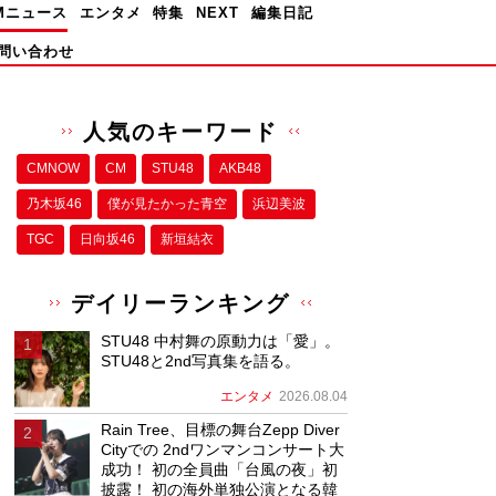
Mニュース
エンタメ
特集
NEXT
編集日記
問い合わせ
人気のキーワード
CMNOW
CM
STU48
AKB48
乃木坂46
僕が⾒たかった⻘空
浜辺美波
TGC
日向坂46
新垣結衣
デイリーランキング
STU48 中村舞の原動力は「愛」。
STU48と2nd写真集を語る。
エンタメ
2026.08.04
Rain Tree、目標の舞台Zepp Diver
Cityでの 2ndワンマンコンサート大
成功！ 初の全員曲「台風の夜」初
披露！ 初の海外単独公演となる韓