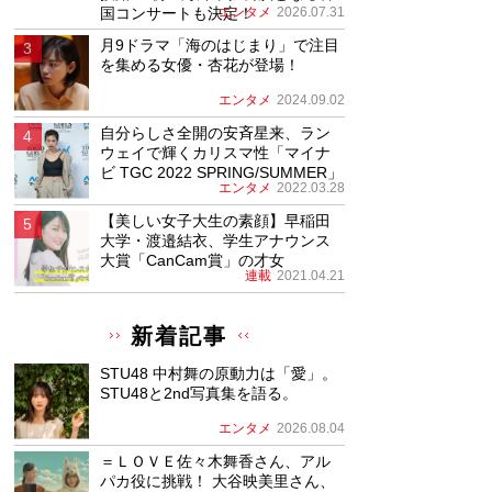
国コンサートも決定！
エンタメ
2026.07.31
月9ドラマ「海のはじまり」で注目
を集める女優・杏花が登場！
エンタメ
2024.09.02
自分らしさ全開の安斉星来、ラン
ウェイで輝くカリスマ性「マイナ
ビ TGC 2022 SPRING/SUMMER」
エンタメ
2022.03.28
【美しい女子大生の素顔】早稲田
大学・渡邉結衣、学生アナウンス
大賞「CanCam賞」の才女
連載
2021.04.21
新着記事
STU48 中村舞の原動力は「愛」。
STU48と2nd写真集を語る。
エンタメ
2026.08.04
＝ＬＯＶＥ佐々木舞香さん、アル
パカ役に挑戦！ 大谷映美里さん、