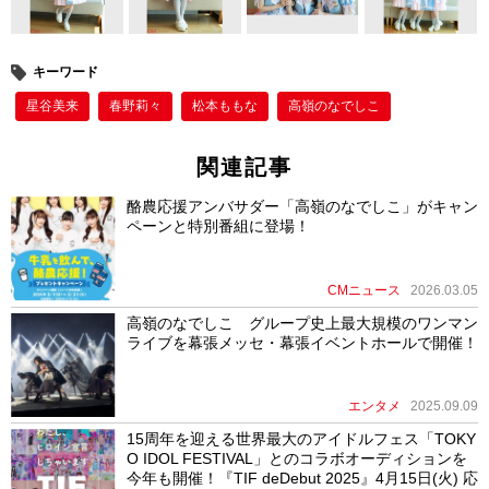
キーワード
星谷美来
春野莉々
松本ももな
高嶺のなでしこ
関連記事
酪農応援アンバサダー「高嶺のなでしこ」がキャン
ペーンと特別番組に登場！
CMニュース
2026.03.05
高嶺のなでしこ グループ史上最大規模のワンマン
ライブを幕張メッセ・幕張イベントホールで開催！
エンタメ
2025.09.09
15周年を迎える世界最大のアイドルフェス「TOKY
O IDOL FESTIVAL」とのコラボオーディションを
今年も開催！『TIF deDebut 2025』4月15日(火) 応