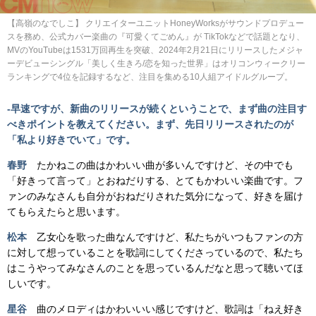
【高嶺のなでしこ】 クリエイターユニットHoneyWorksがサウンドプロデュー
スを務め、公式カバー楽曲の『可愛くてごめん』が TikTokなどで話題となり、
MVのYouTubeは1531万回再生を突破、2024年2月21日にリリースしたメジャ
ーデビューシングル「美しく生きろ/恋を知った世界」はオリコンウィークリー
ランキングで4位を記録するなど、注目を集める10人組アイドルグループ。
-早速ですが、新曲のリリースが続くということで、まず曲の注目す
べきポイントを教えてください。まず、先日リリースされたのが
「私より好きでいて」です。
春野
たかねこの曲はかわいい曲が多いんですけど、その中でも
「好きって言って」とおねだりする、とてもかわいい楽曲です。フ
ァンのみなさんも自分がおねだりされた気分になって、好きを届け
てもらえたらと思います。
松本
乙女心を歌った曲なんですけど、私たちがいつもファンの方
に対して想っていることを歌詞にしてくださっているので、私たち
はこうやってみなさんのことを思っているんだなと思って聴いてほ
しいです。
星谷
曲のメロディはかわいいい感じですけど、歌詞は「ねえ好き