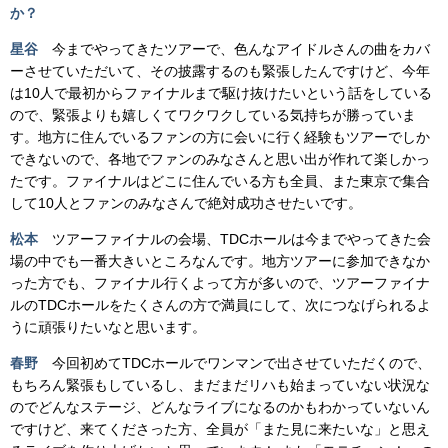
か？
星谷
今までやってきたツアーで、色んなアイドルさんの曲をカバ
ーさせていただいて、その披露するのも緊張したんですけど、今年
は10人で最初からファイナルまで駆け抜けたいという話をしている
ので、緊張よりも嬉しくてワクワクしている気持ちが勝っていま
す。地方に住んでいるファンの方に会いに行く経験もツアーでしか
できないので、各地でファンのみなさんと思い出が作れて楽しかっ
たです。ファイナルはどこに住んでいる方も全員、また東京で集合
して10人とファンのみなさんで絶対成功させたいです。
松本
ツアーファイナルの会場、TDCホールは今までやってきた会
場の中でも一番大きいところなんです。地方ツアーに参加できなか
った方でも、ファイナル行くよって方が多いので、ツアーファイナ
ルのTDCホールをたくさんの方で満員にして、次につなげられるよ
うに頑張りたいなと思います。
春野
今回初めてTDCホールでワンマンで出させていただくので、
もちろん緊張もしているし、まだまだリハも始まっていない状況な
のでどんなステージ、どんなライブになるのかもわかっていないん
ですけど、来てくださった方、全員が「また見に来たいな」と思え