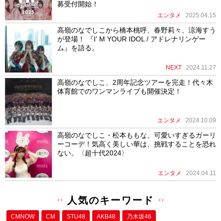
募受付開始！
エンタメ
2025.04.15
高嶺のなでしこから橋本桃呼、春野莉々、涼海すう
が登場！ 『Iʼ M YOUR IDOL / アドレナリンゲー
ム』を語る。
NEXT
2024.11.27
高嶺のなでしこ、2周年記念ツアーを完走！代々木
体育館でのワンマンライブも開催決定！
エンタメ
2024.10.09
高嶺のなでしこ・松本ももな、可愛いすぎるガーリ
ーコーデ！気高く美しい華は、挑戦することを恐れ
ない。〈超十代2024〉
エンタメ
2024.04.11
人気のキーワード
CMNOW
CM
STU48
AKB48
乃木坂46