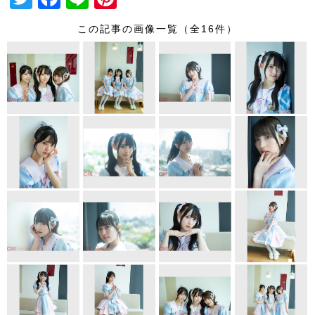
wi
a
n
nt
この記事の画像一覧（全16件）
tt
c
e
er
er
e
e
b
st
o
o
k