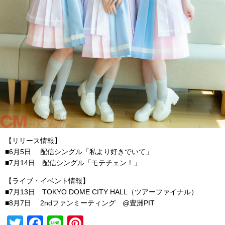
【リリース情報】
■6月5日 配信シングル「私より好きでいて」
■7月14日 配信シングル「モテチェン！」
【ライブ・イベント情報】
■7月13日 TOKYO DOME CITY HALL（ツアーファイナル）
■8月7日 2ndファンミーティング @豊洲PIT
T
F
Li
Pi