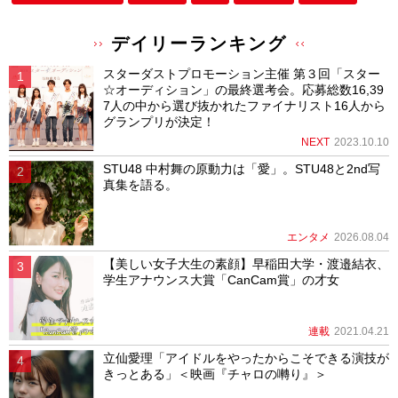
デイリーランキング
スターダストプロモーション主催 第３回「スター
☆オーディション」の最終選考会。応募総数16,39
7人の中から選び抜かれたファイナリスト16人から
グランプリが決定！
NEXT
2023.10.10
STU48 中村舞の原動力は「愛」。STU48と2nd写
真集を語る。
エンタメ
2026.08.04
【美しい女子大生の素顔】早稲田大学・渡邉結衣、
学生アナウンス大賞「CanCam賞」の才女
連載
2021.04.21
立仙愛理「アイドルをやったからこそできる演技が
きっとある」＜映画『チャロの囀り』＞