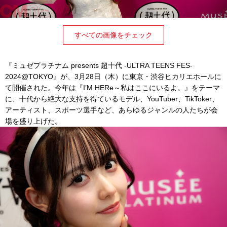
すべての画像をチェック
『ミュゼプラチナム presents 超十代 -ULTRA TEENS FES-
2024@TOKYO』が、3月28日（木）に東京・渋谷ヒカリエホールに
て開催された。今年は『I’M HERe～私はここにいるよ。』をテーマ
に、十代から絶大な支持を得ているモデル、YouTuber、TikToker、
アーティスト、スポーツ選手など、あらゆるジャンルの人たちが会
場を盛り上げた。