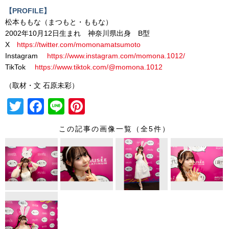
【PROFILE】
松本ももな（まつもと・ももな）
2002年10月12日生まれ 神奈川県出身 B型
X
https://twitter.com/momonamatsumoto
Instagram
https://www.instagram.com/momona.1012/
TikTok
https://www.tiktok.com/@momona.1012
（取材・文 石原未彩）
T
F
Li
Pi
wi
a
n
nt
この記事の画像一覧（全5件）
tt
c
e
er
er
e
e
b
st
o
o
k