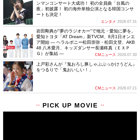
ンマンコンサート大成功！ 初の全員曲「台風の
夜」初披露！ 初の海外単独公演となる韓国コンサ
ートも決定！
エンタメ
2026.07.31
岩田剛典が”夢のラジオカー”で地元・愛知に夢を。
愛知トヨタ「AT Dream」新TVCM、8月1日オンエ
ア開始 ― ヘラルボニー松田崇弥・松田文登、AKB
48 八木愛月、キッズダンサー長瀬柊真（ＥＸＰ
Ｇ）が集結 ―
CMニュース
2026.07.30
上戸彩さんが『鬼おろし豚しゃぶぶっかけうどん』
をつるりで「鬼おいしい！」
CMニュース
2026.07.21
PICK UP MOVIE