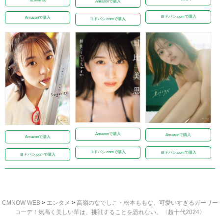
Amazonで購入
ヨドバシ.comで購入
Amazonで購入
ヨドバシ.comで購入
Amazonで購入
Amazonで購入
Amazonで購入
ヨドバシ.comで購入
ヨドバシ.comで購入
ヨドバシ.comで購入
CMNOW WEB
>
エンタメ
>
高嶺のなでしこ・松本ももな、可愛いすぎるガーリー
コーデ！気高く美しい華は、挑戦することを恐れない。〈超十代2024〉