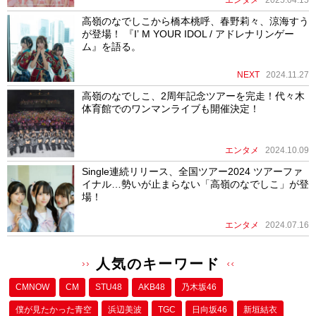
高嶺のなでしこから橋本桃呼、春野莉々、涼海すう
が登場！ 『Iʼ M YOUR IDOL / アドレナリンゲー
ム』を語る。
NEXT
2024.11.27
高嶺のなでしこ、2周年記念ツアーを完走！代々木
体育館でのワンマンライブも開催決定！
エンタメ
2024.10.09
Single連続リリース、全国ツアー2024 ツアーファ
イナル…勢いが止まらない「高嶺のなでしこ」が登
場！
エンタメ
2024.07.16
人気のキーワード
CMNOW
CM
STU48
AKB48
乃木坂46
僕が⾒たかった⻘空
浜辺美波
TGC
日向坂46
新垣結衣