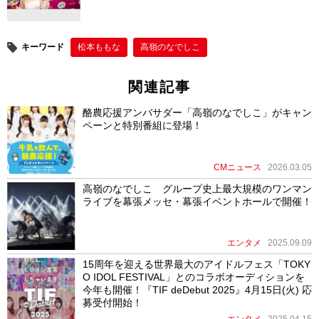
キーワード
松本ももな
高嶺のなでしこ
関連記事
酪農応援アンバサダー「高嶺のなでしこ」がキャン
ペーンと特別番組に登場！
CMニュース
2026.03.05
高嶺のなでしこ グループ史上最大規模のワンマン
ライブを幕張メッセ・幕張イベントホールで開催！
エンタメ
2025.09.09
15周年を迎える世界最大のアイドルフェス「TOKY
O IDOL FESTIVAL」とのコラボオーディションを
今年も開催！『TIF deDebut 2025』4月15日(火) 応
募受付開始！
エンタメ
2025.04.15