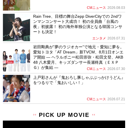
CMニュース
2026.08.03
Rain Tree、目標の舞台Zepp DiverCityでの 2ndワ
ンマンコンサート大成功！ 初の全員曲「台風の
夜」初披露！ 初の海外単独公演となる韓国コンサ
ートも決定！
エンタメ
2026.07.31
岩田剛典が”夢のラジオカー”で地元・愛知に夢を。
愛知トヨタ「AT Dream」新TVCM、8月1日オンエ
ア開始 ― ヘラルボニー松田崇弥・松田文登、AKB
48 八木愛月、キッズダンサー長瀬柊真（ＥＸＰ
Ｇ）が集結 ―
CMニュース
2026.07.30
上戸彩さんが『鬼おろし豚しゃぶぶっかけうどん』
をつるりで「鬼おいしい！」
CMニュース
2026.07.21
PICK UP MOVIE