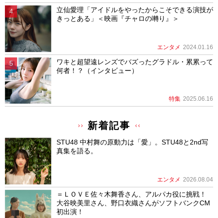
立仙愛理「アイドルをやったからこそできる演技が
きっとある」＜映画『チャロの囀り』＞
エンタメ
2024.01.16
ワキと超望遠レンズでバズったグラドル・累累って
何者！？（インタビュー）
特集
2025.06.16
新着記事
STU48 中村舞の原動力は「愛」。STU48と2nd写
真集を語る。
エンタメ
2026.08.04
＝ＬＯＶＥ佐々木舞香さん、アルパカ役に挑戦！
大谷映美里さん、野口衣織さんがソフトバンクCM
初出演！