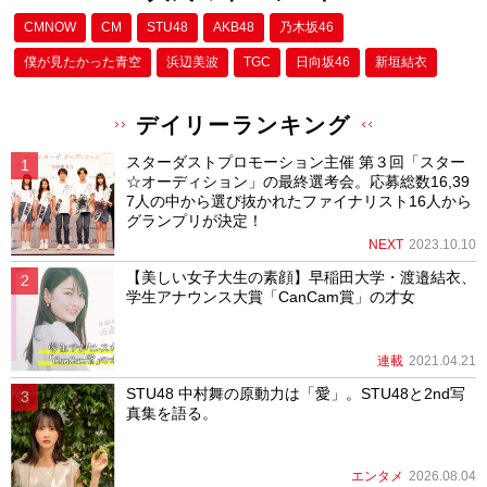
CMNOW
CM
STU48
AKB48
乃木坂46
僕が⾒たかった⻘空
浜辺美波
TGC
日向坂46
新垣結衣
デイリーランキング
スターダストプロモーション主催 第３回「スター
☆オーディション」の最終選考会。応募総数16,39
7人の中から選び抜かれたファイナリスト16人から
グランプリが決定！
NEXT
2023.10.10
【美しい女子大生の素顔】早稲田大学・渡邉結衣、
学生アナウンス大賞「CanCam賞」の才女
連載
2021.04.21
STU48 中村舞の原動力は「愛」。STU48と2nd写
真集を語る。
エンタメ
2026.08.04