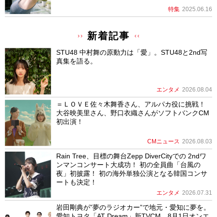
特集
2025.06.16
新着記事
STU48 中村舞の原動力は「愛」。STU48と2nd写
真集を語る。
エンタメ
2026.08.04
＝ＬＯＶＥ佐々木舞香さん、アルパカ役に挑戦！
大谷映美里さん、野口衣織さんがソフトバンクCM
初出演！
CMニュース
2026.08.03
Rain Tree、目標の舞台Zepp DiverCityでの 2ndワ
ンマンコンサート大成功！ 初の全員曲「台風の
夜」初披露！ 初の海外単独公演となる韓国コンサ
ートも決定！
エンタメ
2026.07.31
岩田剛典が”夢のラジオカー”で地元・愛知に夢を。
愛知トヨタ「AT Dream」新TVCM、8月1日オンエ