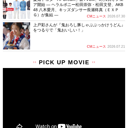
ア開始 ― ヘラルボニー松田崇弥・松田文登、AKB
48 八木愛月、キッズダンサー長瀬柊真（ＥＸＰ
Ｇ）が集結 ―
CMニュース
2026.07.30
上戸彩さんが『鬼おろし豚しゃぶぶっかけうどん』
をつるりで「鬼おいしい！」
CMニュース
2026.07.21
PICK UP MOVIE