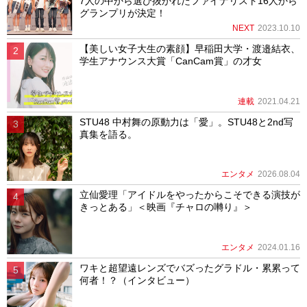
7人の中から選び抜かれたファイナリスト16人から
グランプリが決定！
NEXT
2023.10.10
【美しい女子大生の素顔】早稲田大学・渡邉結衣、
学生アナウンス大賞「CanCam賞」の才女
連載
2021.04.21
STU48 中村舞の原動力は「愛」。STU48と2nd写
真集を語る。
エンタメ
2026.08.04
立仙愛理「アイドルをやったからこそできる演技が
きっとある」＜映画『チャロの囀り』＞
エンタメ
2024.01.16
ワキと超望遠レンズでバズったグラドル・累累って
何者！？（インタビュー）