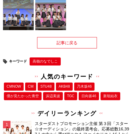
記事に戻る
キーワード
高嶺のなでしこ
人気のキーワード
CMNOW
CM
STU48
AKB48
乃木坂46
僕が⾒たかった⻘空
浜辺美波
TGC
日向坂46
新垣結衣
デイリーランキング
スターダストプロモーション主催 第３回「スター
☆オーディション」の最終選考会。応募総数16,39