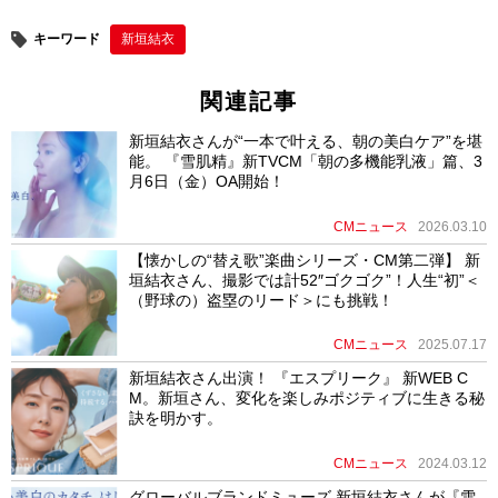
キーワード
新垣結衣
関連記事
新垣結衣さんが“一本で叶える、朝の美白ケア”を堪
能。 『雪肌精』新TVCM「朝の多機能乳液」篇、3
月6日（金）OA開始！
CMニュース
2026.03.10
【懐かしの“替え歌”楽曲シリーズ・CM第二弾】 新
垣結衣さん、撮影では計52″ゴクゴク”！人生“初”＜
（野球の）盗塁のリード＞にも挑戦！
CMニュース
2025.07.17
新垣結衣さん出演！ 『エスプリーク』 新WEB C
M。新垣さん、変化を楽しみポジティブに生きる秘
訣を明かす。
CMニュース
2024.03.12
グローバルブランドミューズ 新垣結衣さんが『雪