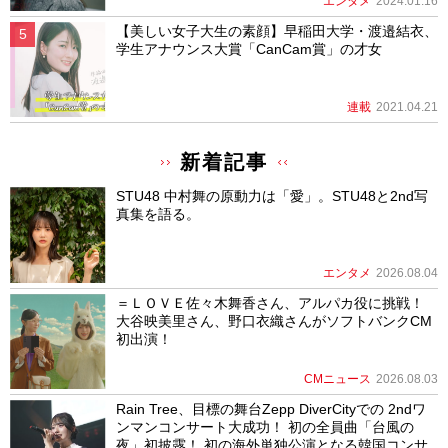
エンタメ
2024.01.16
【美しい女子大生の素顔】早稲田大学・渡邉結衣、
学生アナウンス大賞「CanCam賞」の才女
連載
2021.04.21
新着記事
STU48 中村舞の原動力は「愛」。STU48と2nd写
真集を語る。
エンタメ
2026.08.04
＝ＬＯＶＥ佐々木舞香さん、アルパカ役に挑戦！
大谷映美里さん、野口衣織さんがソフトバンクCM
初出演！
CMニュース
2026.08.03
Rain Tree、目標の舞台Zepp DiverCityでの 2ndワ
ンマンコンサート大成功！ 初の全員曲「台風の
夜」初披露！ 初の海外単独公演となる韓国コンサ