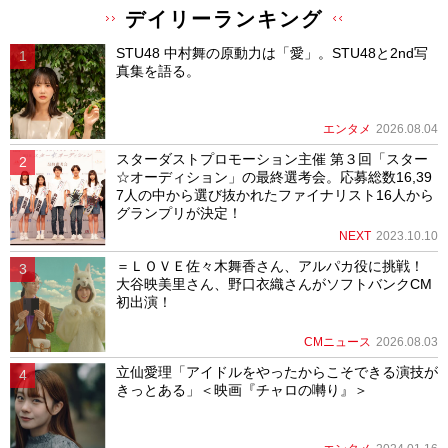
デイリーランキング
STU48 中村舞の原動力は「愛」。STU48と2nd写
真集を語る。
エンタメ
2026.08.04
スターダストプロモーション主催 第３回「スター
☆オーディション」の最終選考会。応募総数16,39
7人の中から選び抜かれたファイナリスト16人から
グランプリが決定！
NEXT
2023.10.10
＝ＬＯＶＥ佐々木舞香さん、アルパカ役に挑戦！
大谷映美里さん、野口衣織さんがソフトバンクCM
初出演！
CMニュース
2026.08.03
立仙愛理「アイドルをやったからこそできる演技が
きっとある」＜映画『チャロの囀り』＞