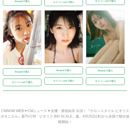
ヨドバシ.comで購入
Amazonで購入
ヨドバシ.comで購入
Amazonで購入
Amazonで購入
Amazonで購入
ヨドバシ.comで購入
ヨドバシ.comで購入
ヨドバシ.comで購入
CMNOW WEB
>
CMニュース
>
女優・新垣結衣 出演！『サロンスタイル ビオリス
ボタニカル』新TV-CM「ビオリス BIG SCALE」篇、8月25日(木)から全国で順次放
映開始！