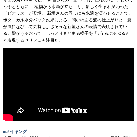
号令とともに、 植物から水滴が立ち上り、新しく生まれ変わった
「ビオリス」が登場。 新垣さんの周りにも水滴を漂わせることで、
ボタニカル水分パック効果による、潤いのある髪の仕上がりと、髪
が風になびいて気持ちよさそうな新垣さんの表情で表現されてい
る。髪がうるおって、しっとりまとまる様子を「#うるぷるぷるん」
と表現するセリフにも注目だ。
■メイキング