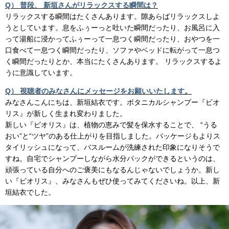
Q） 普段、 新垣さんがリラックスする瞬間は？
リラックスする瞬間はたくさんあります。隙あらばリラックスしよ
うとしています。息をふぅーっと吐いた瞬間だったり、お風呂に入
って湯船に浸かってふぅーって一息つく瞬間だったり、おやつを一
口食べて一息つく瞬間だったり、ソファやベッドに転がって一息つ
く瞬間だったりとか、本当にたくさんあります。 リラックスするよ
うに意識しています。
Q） 視聴者のみなさんにメッセージをお願いいたします。
みなさんこんにちは、新垣結衣です。ボタニカルシャンプー『ビオ
リス』が新しく生まれ変わりました。
新しい『ビオリス』は、植物の恵みで髪を保水することで、 “うる
おい”と“ツヤ”のある仕上がりを目指しました。パッケージもよりス
タイリッシュになって、バスルームが洗練された印象になりそうで
すね。自宅でシャンプーしながら水分パックができるというのは、
頑張っている自分へのご褒美にもなるんじゃないでしょうか。新し
い『ビオリス』、みなさんもぜひ使ってみてくださいね。以上、新
垣結衣でした。