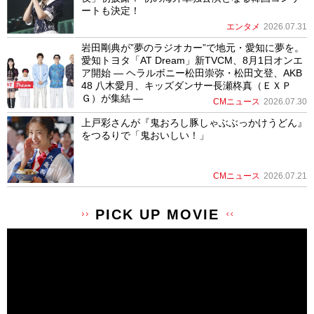
ートも決定！
エンタメ
2026.07.31
岩田剛典が”夢のラジオカー”で地元・愛知に夢を。
愛知トヨタ「AT Dream」新TVCM、8月1日オンエ
ア開始 ― ヘラルボニー松田崇弥・松田文登、AKB
48 八木愛月、キッズダンサー長瀬柊真（ＥＸＰ
Ｇ）が集結 ―
CMニュース
2026.07.30
上戸彩さんが『鬼おろし豚しゃぶぶっかけうどん』
をつるりで「鬼おいしい！」
CMニュース
2026.07.21
PICK UP MOVIE