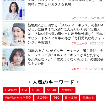
肌精』の新しいカタチを表現
CMニュース
2024.02.26
新垣結衣が出演する『メルティーキッス』の新CM
がついに解禁！“宝石箱”に入れたいと思う宝物と
は…？幼い頃の雪の思い出に出身地沖縄ならではの
エピソードが！？今年の冬は「毎日元気な冬チャレ
ンジ」を実施！
CMニュース
2023.10.24
新垣結衣 さん がメルティーキッス「誕生物語」ナ
レーション出演 “メルティーキッスが並びだすと、
冬が来たなぁと“ 「雪のようなくちどけ」の開発秘
話を大公開！
CMニュース
2022.11.01
人気のキーワード
CMNOW
CM
STU48
AKB48
乃木坂46
僕が⾒たかった⻘空
浜辺美波
TGC
日向坂46
新垣結衣