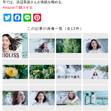
号では、浜辺美波さんが表紙を務める。
Amazonで購入する
T
F
Li
Pi
wi
a
n
nt
この記事の画像一覧（全12件）
tt
c
e
er
er
e
e
b
st
o
o
k