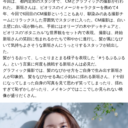
今回は、 都内近郊のスタジオで、 CMとグラフィックの撮影が行わ
れた。 新垣さんは、ビオリスのイメージキャラクターを務めて4
年、今回で6回目のCM撮影ということもあり、馴染みのある撮影チ
ームにリラックスした雰囲気でスタジオに入った。CM撮影は、白い
土壁に白い花が飾られ、手前にはオリーブの木やデッキチェアと、
ビオリスの“ボタニカル”な世界観をセット内で表現。 撮影は、終始
新垣さんの笑顔に包まれるかたちで和やかに進行し、髪が風になび
いて気持ちよさそうな新垣さんにうっとりするスタッフが続出し
た。
髪がうるおって、しっとりまとまる様子を表現した「#うるぷるぷる
ん」
という言葉に何度も挑戦する新垣さんは必見だ。
グラフィック撮影では、髪のなびかせ方をご自身で生み出す新垣さ
んが印象的。 髪をなびかせる為に小刻みに揺れる新垣さん、ドヤ顔
になってしまった自身の写真を見て思わず笑ってしまったり、揺れ
すぎて恥ずかしがったり、メイキングではここでしか見られない映
像が盛りだくさん。