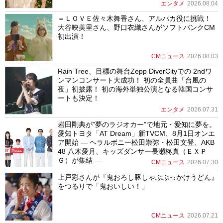
エンタメ
2026.08.04
＝ＬＯＶＥ佐々木舞香さん、アルパカ役に挑戦！
大谷映美里さん、野口衣織さんがソフトバンクCM
初出演！
CMニュース
2026.08.03
Rain Tree、目標の舞台Zepp DiverCityでの 2ndワ
ンマンコンサート大成功！ 初の全員曲「台風の
夜」初披露！ 初の海外単独公演となる韓国コンサ
ートも決定！
エンタメ
2026.07.31
岩田剛典が”夢のラジオカー”で地元・愛知に夢を。
愛知トヨタ「AT Dream」新TVCM、8月1日オンエ
ア開始 ― ヘラルボニー松田崇弥・松田文登、AKB
48 八木愛月、キッズダンサー長瀬柊真（ＥＸＰ
Ｇ）が集結 ―
CMニュース
2026.07.30
上戸彩さんが『鬼おろし豚しゃぶぶっかけうどん』
をつるりで「鬼おいしい！」
CMニュース
2026.07.21