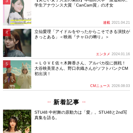
学生アナウンス大賞「CanCam賞」の才女
連載
2021.04.21
立仙愛理「アイドルをやったからこそできる演技が
きっとある」＜映画『チャロの囀り』＞
エンタメ
2024.01.16
＝ＬＯＶＥ佐々木舞香さん、アルパカ役に挑戦！
大谷映美里さん、野口衣織さんがソフトバンクCM
初出演！
CMニュース
2026.08.03
新着記事
STU48 中村舞の原動力は「愛」。STU48と2nd写
真集を語る。