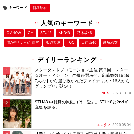
キーワード
新垣結衣
人気のキーワード
CMNOW
CM
STU48
AKB48
乃木坂46
僕が⾒たかった⻘空
浜辺美波
TGC
日向坂46
新垣結衣
デイリーランキング
スターダストプロモーション主催 第３回「スター
☆オーディション」の最終選考会。応募総数16,39
7人の中から選び抜かれたファイナリスト16人から
グランプリが決定！
NEXT
2023.10.10
STU48 中村舞の原動力は「愛」。STU48と2nd写
真集を語る。
エンタメ
2026.08.04
【美しい女子大生の素顔】早稲田大学・渡邉結衣、