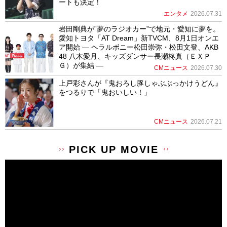
ートも決定！
エンタメ
2026.07.31
岩田剛典が”夢のラジオカー”で地元・愛知に夢を。
愛知トヨタ「AT Dream」新TVCM、8月1日オンエ
ア開始 ― ヘラルボニー松田崇弥・松田文登、AKB
48 八木愛月、キッズダンサー長瀬柊真（ＥＸＰ
Ｇ）が集結 ―
CMニュース
2026.07.30
上戸彩さんが『鬼おろし豚しゃぶぶっかけうどん』
をつるりで「鬼おいしい！」
CMニュース
2026.07.21
PICK UP MOVIE