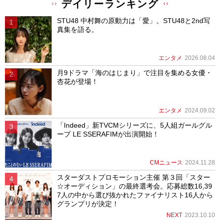
デイリーランキング
STU48 中村舞の原動力は「愛」。STU48と2nd写
真集を語る。
エンタメ
2026.08.04
月9ドラマ「海のはじまり」で注目を集める女優・
杏花が登場！
エンタメ
2024.09.02
「Indeed」新TVCMシリーズに、5人組ガールグル
ープ LE SSERAFIMが出演開始！
CMニュース
2024.11.28
スターダストプロモーション主催 第３回「スター
☆オーディション」の最終選考会。応募総数16,39
7人の中から選び抜かれたファイナリスト16人から
グランプリが決定！
NEXT
2023.10.10