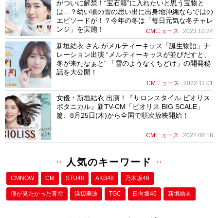
がついに解禁！“宝石箱”に入れたいと思う宝物と
は…？幼い頃の雪の思い出に出身地沖縄ならではの
エピソードが！？今年の冬は「毎日元気な冬チャレ
ンジ」を実施！
CMニュース
2023.10.24
新垣結衣 さん がメルティーキッス「誕生物語」ナ
レーション出演 “メルティーキッスが並びだすと、
冬が来たなぁと“ 「雪のようなくちどけ」の開発秘
話を大公開！
CMニュース
2022.11.01
女優・新垣結衣 出演！『サロンスタイル ビオリス
ボタニカル』新TV-CM「ビオリス BIG SCALE」
篇、8月25日(木)から全国で順次放映開始！
CMニュース
2022.08.18
人気のキーワード
CMNOW
CM
STU48
AKB48
乃木坂46
僕が⾒たかった⻘空
浜辺美波
TGC
日向坂46
新垣結衣