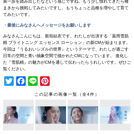
第一歩を踏み出したなという感じですね。もう少し慣れてきたら種
まきから挑戦してみたいですし、もうちょっと品種を増やして育て
てみたいです。
・最後にみなさんへメッセージをお願いします
みなさんこんにちは、新垣結衣です。わたしが出演する「薬用雪肌
精 ブライトニング エッセンス ローション」の新CMが始まります。
今回は『うるおいシズルの世界』というテーマで、わたしが過ごす
日常の空間と青い抽象空間で描かれたCMになっています。 進化し
た『雪肌精』の魅力がCMを通して伝わったらうれしいです。ぜひご
覧ください。
T
F
Li
Pi
wi
a
n
nt
この記事の画像一覧（全4件）
tt
c
e
er
er
e
e
b
st
o