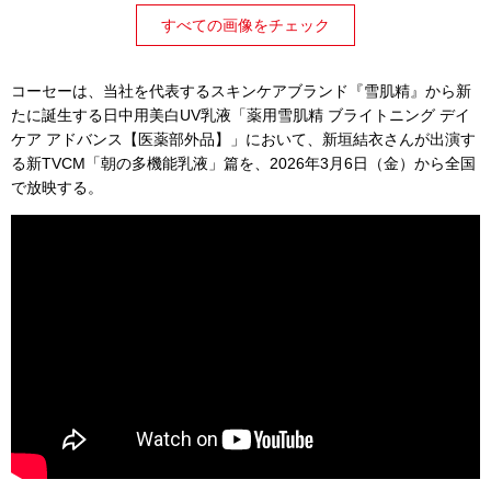
すべての画像をチェック
コーセーは、当社を代表するスキンケアブランド『雪肌精』から新
たに誕生する日中用美白UV乳液「薬用雪肌精 ブライトニング デイ
ケア アドバンス【医薬部外品】」において、新垣結衣さんが出演す
る新TVCM「朝の多機能乳液」篇を、2026年3月6日（金）から全国
で放映する。