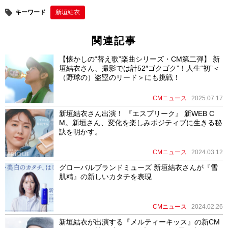
o
キーワード
新垣結衣
k
関連記事
【懐かしの“替え歌”楽曲シリーズ・CM第二弾】 新
垣結衣さん、撮影では計52″ゴクゴク”！人生“初”＜
（野球の）盗塁のリード＞にも挑戦！
CMニュース
2025.07.17
新垣結衣さん出演！ 『エスプリーク』 新WEB C
M。新垣さん、変化を楽しみポジティブに生きる秘
訣を明かす。
CMニュース
2024.03.12
グローバルブランドミューズ 新垣結衣さんが『雪
肌精』の新しいカタチを表現
CMニュース
2024.02.26
新垣結衣が出演する『メルティーキッス』の新CM