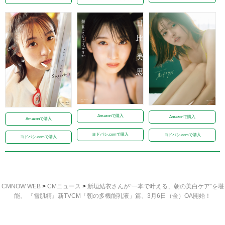
Amazonで購入
Amazonで購入
Amazonで購入
ヨドバシ.comで購入
ヨドバシ.comで購入
ヨドバシ.comで購入
CMNOW WEB
>
CMニュース
>
新垣結衣さんが“一本で叶える、朝の美白ケア”を堪
能。 『雪肌精』新TVCM「朝の多機能乳液」篇、3月6日（金）OA開始！