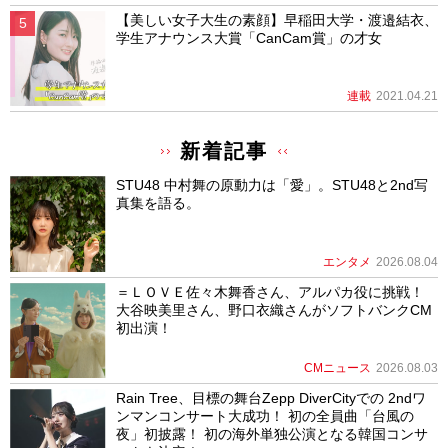
【美しい女子大生の素顔】早稲田大学・渡邉結衣、
学生アナウンス大賞「CanCam賞」の才女
連載
2021.04.21
新着記事
STU48 中村舞の原動力は「愛」。STU48と2nd写
真集を語る。
エンタメ
2026.08.04
＝ＬＯＶＥ佐々木舞香さん、アルパカ役に挑戦！
大谷映美里さん、野口衣織さんがソフトバンクCM
初出演！
CMニュース
2026.08.03
Rain Tree、目標の舞台Zepp DiverCityでの 2ndワ
ンマンコンサート大成功！ 初の全員曲「台風の
夜」初披露！ 初の海外単独公演となる韓国コンサ