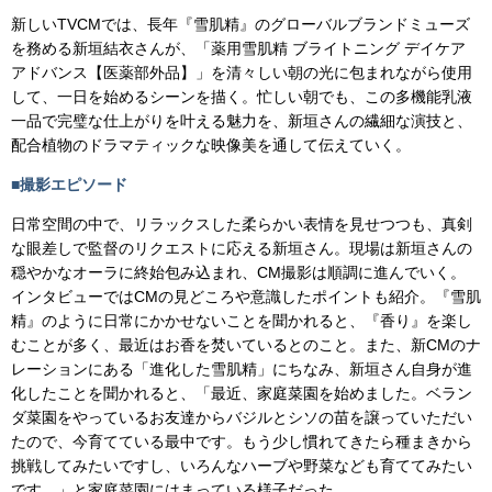
新しいTVCMでは、長年『雪肌精』のグローバルブランドミューズ
を務める新垣結衣さんが、「薬用雪肌精 ブライトニング デイケア
アドバンス【医薬部外品】」を清々しい朝の光に包まれながら使用
して、一日を始めるシーンを描く。忙しい朝でも、この多機能乳液
一品で完璧な仕上がりを叶える魅力を、新垣さんの繊細な演技と、
配合植物のドラマティックな映像美を通して伝えていく。
■撮影エピソード
日常空間の中で、リラックスした柔らかい表情を見せつつも、真剣
な眼差しで監督のリクエストに応える新垣さん。現場は新垣さんの
穏やかなオーラに終始包み込まれ、CM撮影は順調に進んでいく。
インタビューではCMの見どころや意識したポイントも紹介。『雪肌
精』のように日常にかかせないことを聞かれると、『香り』を楽し
むことが多く、最近はお香を焚いているとのこと。また、新CMのナ
レーションにある「進化した雪肌精」にちなみ、新垣さん自身が進
化したことを聞かれると、「最近、家庭菜園を始めました。ベラン
ダ菜園をやっているお友達からバジルとシソの苗を譲っていただい
たので、今育てている最中です。もう少し慣れてきたら種まきから
挑戦してみたいですし、いろんなハーブや野菜なども育ててみたい
です。」と家庭菜園にはまっている様子だった。