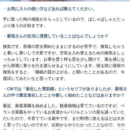
・お気に入りの使い方などあれば教えてください。
手に取った時の感覚がさらっとしているので、ばしゃばしゃとたっ
ぷり使うのが好きです。
・新垣さんの生活に浸透していることはなんでしょうか？
換気です。部屋の窓を閉めたままにするのが苦手で、換気しちゃう
と暑いし寒いしで大変ですが、空気を⼊れ替えるための換気をしょ
っちゅうしています。お香を焚く時も窓を少し開けて、風を感じな
がら部屋に香りを⾏き渡らせるようにしています。寝る前に寝室の
換気をすると、「睡眠の質が上がる」と聞いたことがあるので、今
度試してみたいなと思っています。
・CMでは「進化した雪肌精」というセリフがありましたが、新垣さ
んの中で最近進化したことや新しく始めたことなどはありますか？
最近、家庭菜園を始めました。観葉植物は育てているのですが、ベ
ランダ菜園をやっているお友達からバジルとシソの苗を譲っていた
だいたので、今育てている最中です。まだ料理に使えるほどは大き
く育っていないのですが、以前からやりたかったことなので、その