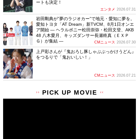
ートも決定！
エンタメ
2026.07.31
岩田剛典が”夢のラジオカー”で地元・愛知に夢を。
愛知トヨタ「AT Dream」新TVCM、8月1日オンエ
ア開始 ― ヘラルボニー松田崇弥・松田文登、AKB
48 八木愛月、キッズダンサー長瀬柊真（ＥＸＰ
Ｇ）が集結 ―
CMニュース
2026.07.30
上戸彩さんが『鬼おろし豚しゃぶぶっかけうどん』
をつるりで「鬼おいしい！」
CMニュース
2026.07.21
PICK UP MOVIE