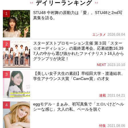
デイリーランキング
STU48 中村舞の原動力は「愛」。STU48と2nd写
真集を語る。
エンタメ
2026.08.04
スターダストプロモーション主催 第３回「スター
☆オーディション」の最終選考会。応募総数16,39
7人の中から選び抜かれたファイナリスト16人から
グランプリが決定！
NEXT
2023.10.10
【美しい女子大生の素顔】早稲田大学・渡邉結衣、
学生アナウンス大賞「CanCam賞」の才女
連載
2021.04.21
eggモデル・まぁみ、初写真集で「エロいけどヘル
シーな感じ」大人の私、ベールを脱ぐ
特集
2021.08.06