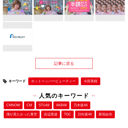
記事に戻る
キーワード
ホットペッパービューティー
今田美桜
人気のキーワード
CMNOW
CM
STU48
AKB48
乃木坂46
僕が⾒たかった⻘空
浜辺美波
TGC
日向坂46
新垣結衣