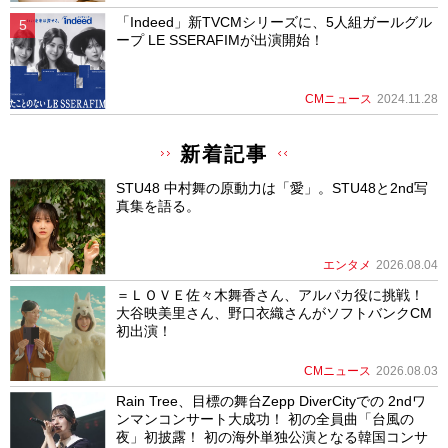
「Indeed」新TVCMシリーズに、5人組ガールグル
ープ LE SSERAFIMが出演開始！
CMニュース
2024.11.28
新着記事
STU48 中村舞の原動力は「愛」。STU48と2nd写
真集を語る。
エンタメ
2026.08.04
＝ＬＯＶＥ佐々木舞香さん、アルパカ役に挑戦！
大谷映美里さん、野口衣織さんがソフトバンクCM
初出演！
CMニュース
2026.08.03
Rain Tree、目標の舞台Zepp DiverCityでの 2ndワ
ンマンコンサート大成功！ 初の全員曲「台風の
夜」初披露！ 初の海外単独公演となる韓国コンサ