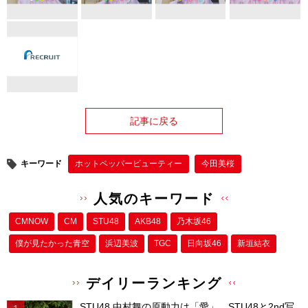
記事に戻る
キーワード
ホットペッパービューティー
今田美桜
人気のキーワード
CMNOW
CM
STU48
AKB48
乃木坂46
僕が⾒たかった⻘空
浜辺美波
TGC
日向坂46
新垣結衣
デイリーランキング
STU48 中村舞の原動力は「愛」。STU48と2nd写