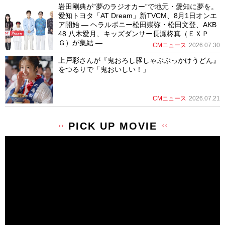
岩田剛典が”夢のラジオカー”で地元・愛知に夢を。
愛知トヨタ「AT Dream」新TVCM、8月1日オンエ
ア開始 ― ヘラルボニー松田崇弥・松田文登、AKB
48 八木愛月、キッズダンサー長瀬柊真（ＥＸＰ
Ｇ）が集結 ―
CMニュース
2026.07.30
上戸彩さんが『鬼おろし豚しゃぶぶっかけうどん』
をつるりで「鬼おいしい！」
CMニュース
2026.07.21
PICK UP MOVIE