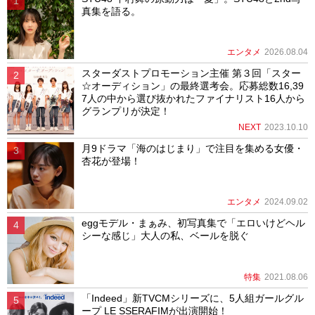
真集を語る。
エンタメ
2026.08.04
スターダストプロモーション主催 第３回「スター
☆オーディション」の最終選考会。応募総数16,39
7人の中から選び抜かれたファイナリスト16人から
グランプリが決定！
NEXT
2023.10.10
月9ドラマ「海のはじまり」で注目を集める女優・
杏花が登場！
エンタメ
2024.09.02
eggモデル・まぁみ、初写真集で「エロいけどヘル
シーな感じ」大人の私、ベールを脱ぐ
特集
2021.08.06
「Indeed」新TVCMシリーズに、5人組ガールグル
ープ LE SSERAFIMが出演開始！