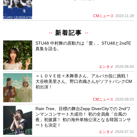
CMニュース
2024.11.28
新着記事
STU48 中村舞の原動力は「愛」。STU48と2nd写
真集を語る。
エンタメ
2026.08.04
＝ＬＯＶＥ佐々木舞香さん、アルパカ役に挑戦！
大谷映美里さん、野口衣織さんがソフトバンクCM
初出演！
CMニュース
2026.08.03
Rain Tree、目標の舞台Zepp DiverCityでの 2ndワ
ンマンコンサート大成功！ 初の全員曲「台風の
夜」初披露！ 初の海外単独公演となる韓国コンサ
ートも決定！
エンタメ
2026.07.31