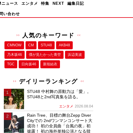
Mニュース
エンタメ
特集
NEXT
編集日記
問い合わせ
人気のキーワード
CMNOW
CM
STU48
AKB48
乃木坂46
僕が⾒たかった⻘空
浜辺美波
TGC
日向坂46
新垣結衣
デイリーランキング
STU48 中村舞の原動力は「愛」。
STU48と2nd写真集を語る。
エンタメ
2026.08.04
Rain Tree、目標の舞台Zepp Diver
Cityでの 2ndワンマンコンサート大
成功！ 初の全員曲「台風の夜」初
披露！ 初の海外単独公演となる韓