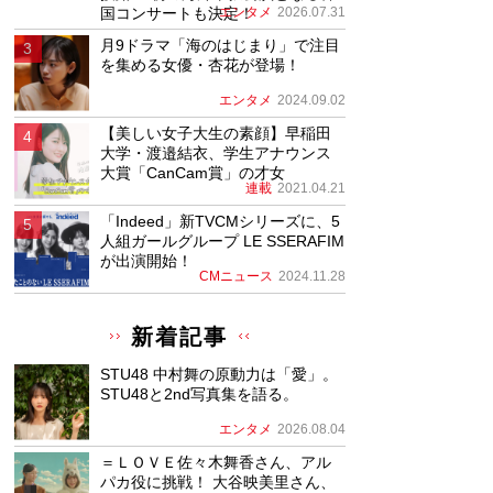
国コンサートも決定！
エンタメ
2026.07.31
月9ドラマ「海のはじまり」で注目
を集める女優・杏花が登場！
エンタメ
2024.09.02
【美しい女子大生の素顔】早稲田
大学・渡邉結衣、学生アナウンス
大賞「CanCam賞」の才女
連載
2021.04.21
「Indeed」新TVCMシリーズに、5
人組ガールグループ LE SSERAFIM
が出演開始！
CMニュース
2024.11.28
新着記事
STU48 中村舞の原動力は「愛」。
STU48と2nd写真集を語る。
エンタメ
2026.08.04
＝ＬＯＶＥ佐々木舞香さん、アル
パカ役に挑戦！ 大谷映美里さん、