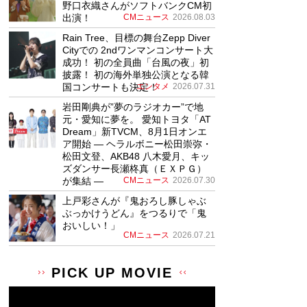
野口衣織さんがソフトバンクCM初
出演！
CMニュース
2026.08.03
Rain Tree、目標の舞台Zepp Diver
Cityでの 2ndワンマンコンサート大
成功！ 初の全員曲「台風の夜」初
披露！ 初の海外単独公演となる韓
国コンサートも決定！
エンタメ
2026.07.31
岩田剛典が”夢のラジオカー”で地
元・愛知に夢を。 愛知トヨタ「AT
Dream」新TVCM、8月1日オンエ
ア開始 ― ヘラルボニー松田崇弥・
松田文登、AKB48 八木愛月、キッ
ズダンサー長瀬柊真（ＥＸＰＧ）
が集結 ―
CMニュース
2026.07.30
上戸彩さんが『鬼おろし豚しゃぶ
ぶっかけうどん』をつるりで「鬼
おいしい！」
CMニュース
2026.07.21
PICK UP MOVIE