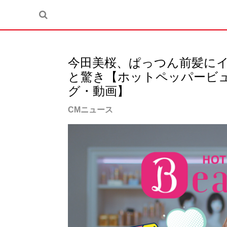
今田美桜、ぱっつん前髪に
と驚き【ホットペッパービュ
グ・動画】
CMニュース