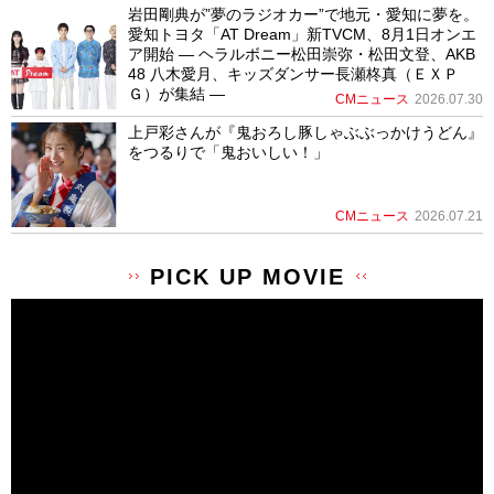
岩田剛典が”夢のラジオカー”で地元・愛知に夢を。
愛知トヨタ「AT Dream」新TVCM、8月1日オンエ
ア開始 ― ヘラルボニー松田崇弥・松田文登、AKB
48 八木愛月、キッズダンサー長瀬柊真（ＥＸＰ
Ｇ）が集結 ―
CMニュース
2026.07.30
上戸彩さんが『鬼おろし豚しゃぶぶっかけうどん』
をつるりで「鬼おいしい！」
CMニュース
2026.07.21
PICK UP MOVIE