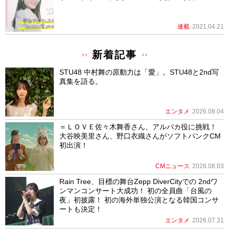
連載
2021.04.21
新着記事
STU48 中村舞の原動力は「愛」。STU48と2nd写
真集を語る。
エンタメ
2026.08.04
＝ＬＯＶＥ佐々木舞香さん、アルパカ役に挑戦！
大谷映美里さん、野口衣織さんがソフトバンクCM
初出演！
CMニュース
2026.08.03
Rain Tree、目標の舞台Zepp DiverCityでの 2ndワ
ンマンコンサート大成功！ 初の全員曲「台風の
夜」初披露！ 初の海外単独公演となる韓国コンサ
ートも決定！
エンタメ
2026.07.31