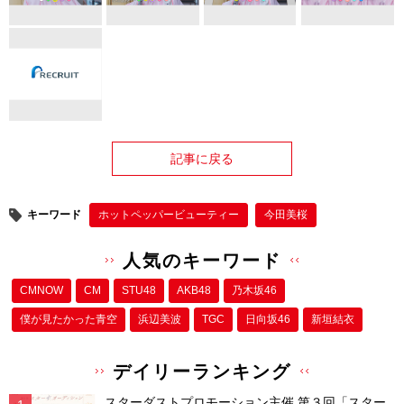
記事に戻る
キーワード
ホットペッパービューティー
今田美桜
人気のキーワード
CMNOW
CM
STU48
AKB48
乃木坂46
僕が⾒たかった⻘空
浜辺美波
TGC
日向坂46
新垣結衣
デイリーランキング
スターダストプロモーション主催 第３回「スター