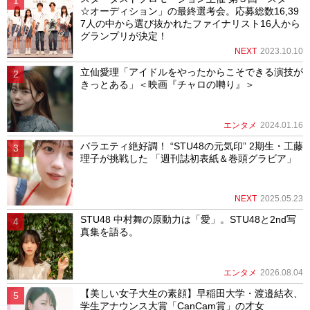
☆オーディション」の最終選考会。応募総数16,39
7人の中から選び抜かれたファイナリスト16人から
グランプリが決定！
NEXT
2023.10.10
立仙愛理「アイドルをやったからこそできる演技が
きっとある」＜映画『チャロの囀り』＞
エンタメ
2024.01.16
バラエティ絶好調！ “STU48の元気印” 2期生・工藤
理子が挑戦した 「週刊誌初表紙＆巻頭グラビア」
NEXT
2025.05.23
STU48 中村舞の原動力は「愛」。STU48と2nd写
真集を語る。
エンタメ
2026.08.04
【美しい女子大生の素顔】早稲田大学・渡邉結衣、
学生アナウンス大賞「CanCam賞」の才女