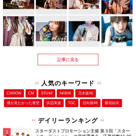
記事に戻る
人気のキーワード
CMNOW
CM
STU48
AKB48
乃木坂46
僕が⾒たかった⻘空
浜辺美波
TGC
日向坂46
新垣結衣
デイリーランキング
スターダストプロモーション主催 第３回「スター