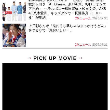
愛知トヨタ「AT Dream」新TVCM、8月1日オンエ
ア開始 ― ヘラルボニー松田崇弥・松田文登、AKB
48 八木愛月、キッズダンサー長瀬柊真（ＥＸＰ
Ｇ）が集結 ―
CMニュース
2026.07.30
上戸彩さんが『鬼おろし豚しゃぶぶっかけうどん』
をつるりで「鬼おいしい！」
CMニュース
2026.07.21
PICK UP MOVIE