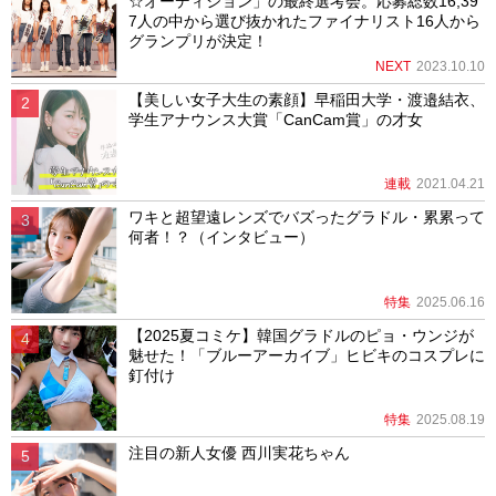
☆オーディション」の最終選考会。応募総数16,39
7人の中から選び抜かれたファイナリスト16人から
グランプリが決定！
NEXT
2023.10.10
【美しい女子大生の素顔】早稲田大学・渡邉結衣、
学生アナウンス大賞「CanCam賞」の才女
連載
2021.04.21
ワキと超望遠レンズでバズったグラドル・累累って
何者！？（インタビュー）
特集
2025.06.16
【2025夏コミケ】韓国グラドルのピョ・ウンジが
魅せた！「ブルーアーカイブ」ヒビキのコスプレに
釘付け
特集
2025.08.19
注目の新人女優 西川実花ちゃん