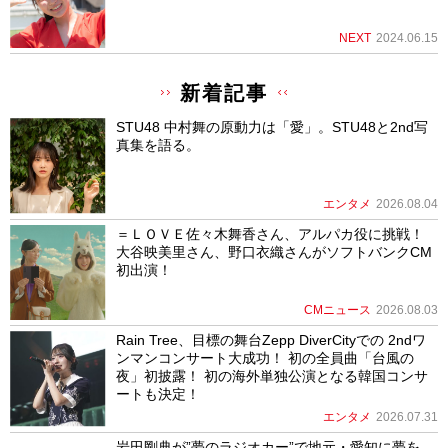
NEXT
2024.06.15
新着記事
STU48 中村舞の原動力は「愛」。STU48と2nd写
真集を語る。
エンタメ
2026.08.04
＝ＬＯＶＥ佐々木舞香さん、アルパカ役に挑戦！
大谷映美里さん、野口衣織さんがソフトバンクCM
初出演！
CMニュース
2026.08.03
Rain Tree、目標の舞台Zepp DiverCityでの 2ndワ
ンマンコンサート大成功！ 初の全員曲「台風の
夜」初披露！ 初の海外単独公演となる韓国コンサ
ートも決定！
エンタメ
2026.07.31
岩田剛典が”夢のラジオカー”で地元・愛知に夢を。