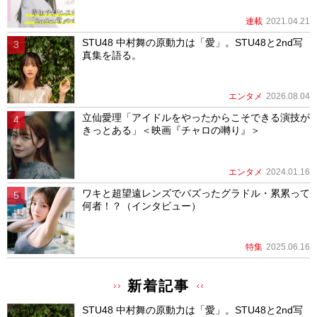
連載
2021.04.21
STU48 中村舞の原動力は「愛」。STU48と2nd写
真集を語る。
エンタメ
2026.08.04
立仙愛理「アイドルをやったからこそできる演技が
きっとある」＜映画『チャロの囀り』＞
エンタメ
2024.01.16
ワキと超望遠レンズでバズったグラドル・累累って
何者！？（インタビュー）
特集
2025.06.16
新着記事
STU48 中村舞の原動力は「愛」。STU48と2nd写