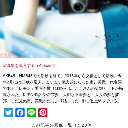
写真集を購入する（Amazon）
AKB48、NMB48での活動を経て、2018年から女優として活動。今
年2月には25歳を迎え、ますます魅力的になった市川美織。代名詞
である「レモン」要素も散りばめられ、たくさんの笑顔カットが掲
載された。レモン風呂や浴衣姿、大胆な下着姿と、大人の姿も披
露。まだ見ぬ市川美織がたっぷり詰まった1冊に仕上がっている。
T
F
Li
Pi
wi
a
n
nt
この記事の画像一覧（全20件）