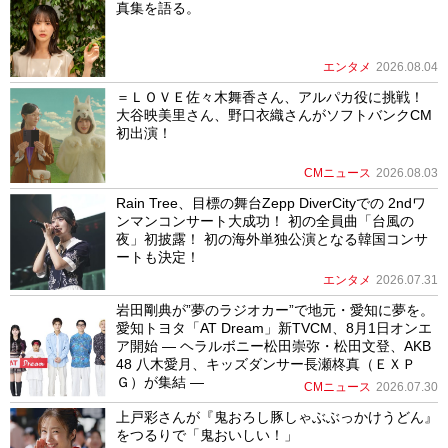
真集を語る。
エンタメ
2026.08.04
＝ＬＯＶＥ佐々木舞香さん、アルパカ役に挑戦！
大谷映美里さん、野口衣織さんがソフトバンクCM
初出演！
CMニュース
2026.08.03
Rain Tree、目標の舞台Zepp DiverCityでの 2ndワ
ンマンコンサート大成功！ 初の全員曲「台風の
夜」初披露！ 初の海外単独公演となる韓国コンサ
ートも決定！
エンタメ
2026.07.31
岩田剛典が”夢のラジオカー”で地元・愛知に夢を。
愛知トヨタ「AT Dream」新TVCM、8月1日オンエ
ア開始 ― ヘラルボニー松田崇弥・松田文登、AKB
48 八木愛月、キッズダンサー長瀬柊真（ＥＸＰ
Ｇ）が集結 ―
CMニュース
2026.07.30
上戸彩さんが『鬼おろし豚しゃぶぶっかけうどん』
をつるりで「鬼おいしい！」