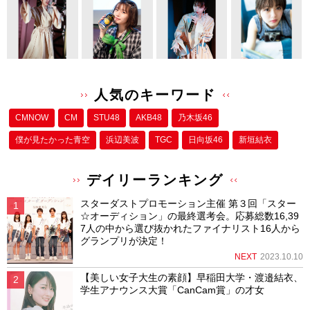
人気のキーワード
CMNOW
CM
STU48
AKB48
乃木坂46
僕が⾒たかった⻘空
浜辺美波
TGC
日向坂46
新垣結衣
デイリーランキング
スターダストプロモーション主催 第３回「スター
☆オーディション」の最終選考会。応募総数16,39
7人の中から選び抜かれたファイナリスト16人から
グランプリが決定！
NEXT
2023.10.10
【美しい女子大生の素顔】早稲田大学・渡邉結衣、
学生アナウンス大賞「CanCam賞」の才女