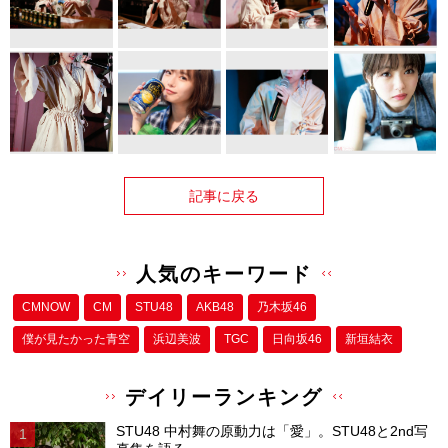
記事に戻る
人気のキーワード
CMNOW
CM
STU48
AKB48
乃木坂46
僕が⾒たかった⻘空
浜辺美波
TGC
日向坂46
新垣結衣
デイリーランキング
STU48 中村舞の原動力は「愛」。STU48と2nd写