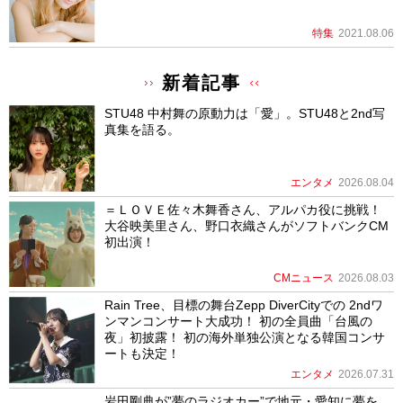
特集
2021.08.06
新着記事
STU48 中村舞の原動力は「愛」。STU48と2nd写
真集を語る。
エンタメ
2026.08.04
＝ＬＯＶＥ佐々木舞香さん、アルパカ役に挑戦！
大谷映美里さん、野口衣織さんがソフトバンクCM
初出演！
CMニュース
2026.08.03
Rain Tree、目標の舞台Zepp DiverCityでの 2ndワ
ンマンコンサート大成功！ 初の全員曲「台風の
夜」初披露！ 初の海外単独公演となる韓国コンサ
ートも決定！
エンタメ
2026.07.31
岩田剛典が”夢のラジオカー”で地元・愛知に夢を。