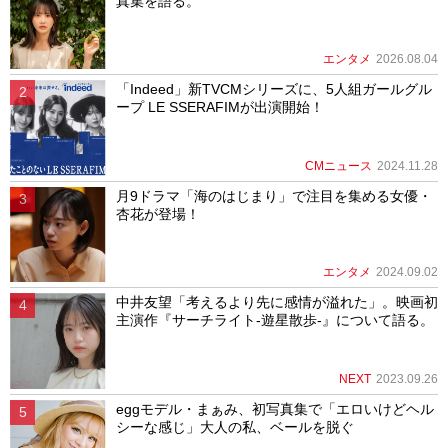
真集を語る。
エンタメ
2026.08.04
「Indeed」新TVCMシリーズに、5人組ガールグル
ープ LE SSERAFIMが出演開始！
CMニュース
2024.11.28
月9ドラマ「海のはじまり」で注目を集める女優・
杏花が登場！
エンタメ
2024.09.02
中井友望「考えるより先に感情が溢れた」。映画初
主演作『サーチライト-遊星散歩-』について語る。
NEXT
2023.09.26
eggモデル・まぁみ、初写真集で「エロいけどヘル
シーな感じ」大人の私、ベールを脱ぐ