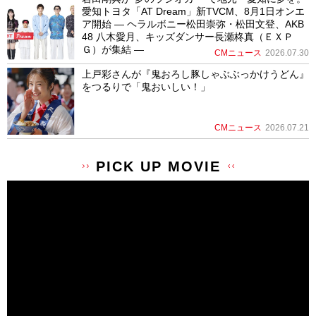
愛知トヨタ「AT Dream」新TVCM、8月1日オンエ
ア開始 ― ヘラルボニー松田崇弥・松田文登、AKB
48 八木愛月、キッズダンサー長瀬柊真（ＥＸＰ
Ｇ）が集結 ―
CMニュース
2026.07.30
上戸彩さんが『鬼おろし豚しゃぶぶっかけうどん』
をつるりで「鬼おいしい！」
CMニュース
2026.07.21
PICK UP MOVIE