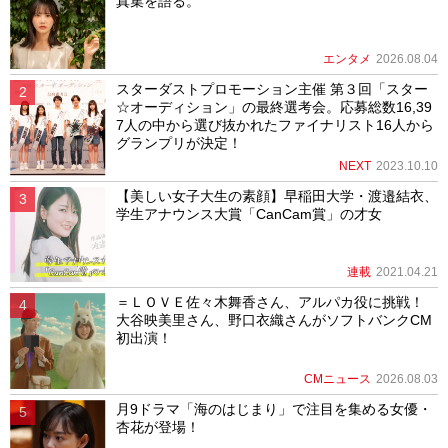
真集を語る。
エンタメ
2026.08.04
スターダストプロモーション主催 第３回「スター
☆オーディション」の最終選考会。応募総数16,39
7人の中から選び抜かれたファイナリスト16人から
グランプリが決定！
NEXT
2023.10.10
【美しい女子大生の素顔】早稲田大学・渡邉結衣、
学生アナウンス大賞「CanCam賞」の才女
連載
2021.04.21
＝ＬＯＶＥ佐々木舞香さん、アルパカ役に挑戦！
大谷映美里さん、野口衣織さんがソフトバンクCM
初出演！
CMニュース
2026.08.03
月9ドラマ「海のはじまり」で注目を集める女優・
杏花が登場！