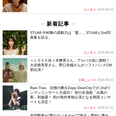
エンタメ
2024.09.02
新着記事
STU48 中村舞の原動力は「愛」。STU48と2nd写
真集を語る。
エンタメ
2026.08.04
＝ＬＯＶＥ佐々木舞香さん、アルパカ役に挑戦！
大谷映美里さん、野口衣織さんがソフトバンクCM
初出演！
CMニュース
2026.08.03
Rain Tree、目標の舞台Zepp DiverCityでの 2ndワ
ンマンコンサート大成功！ 初の全員曲「台風の
夜」初披露！ 初の海外単独公演となる韓国コンサ
ートも決定！
エンタメ
2026.07.31
岩田剛典が”夢のラジオカー”で地元・愛知に夢を。