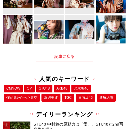
記事に戻る
人気のキーワード
CMNOW
CM
STU48
AKB48
乃木坂46
僕が⾒たかった⻘空
浜辺美波
TGC
日向坂46
新垣結衣
デイリーランキング
STU48 中村舞の原動力は「愛」。STU48と2nd写