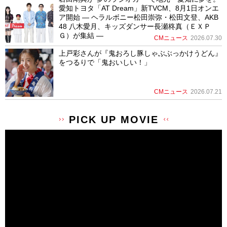
愛知トヨタ「AT Dream」新TVCM、8月1日オンエ
ア開始 ― ヘラルボニー松田崇弥・松田文登、AKB
48 八木愛月、キッズダンサー長瀬柊真（ＥＸＰ
Ｇ）が集結 ―
CMニュース
2026.07.30
上戸彩さんが『鬼おろし豚しゃぶぶっかけうどん』
をつるりで「鬼おいしい！」
CMニュース
2026.07.21
PICK UP MOVIE