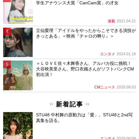
学生アナウンス大賞「CanCam賞」の才女
連載
2021.04.21
立仙愛理「アイドルをやったからこそできる演技が
きっとある」＜映画『チャロの囀り』＞
エンタメ
2024.01.16
＝ＬＯＶＥ佐々木舞香さん、アルパカ役に挑戦！
大谷映美里さん、野口衣織さんがソフトバンクCM
初出演！
CMニュース
2026.08.03
新着記事
STU48 中村舞の原動力は「愛」。STU48と2nd写
真集を語る。
エンタメ
2026.08.04