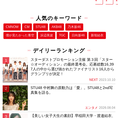
0
1
2
人気のキーワード
CMNOW
CM
STU48
AKB48
乃木坂46
僕が⾒たかった⻘空
浜辺美波
TGC
日向坂46
新垣結衣
デイリーランキング
スターダストプロモーション主催 第３回「スター
☆オーディション」の最終選考会。応募総数16,39
7人の中から選び抜かれたファイナリスト16人から
グランプリが決定！
NEXT
2023.10.10
STU48 中村舞の原動力は「愛」。STU48と2nd写
真集を語る。
エンタメ
2026.08.04
【美しい女子大生の素顔】早稲田大学・渡邉結衣、