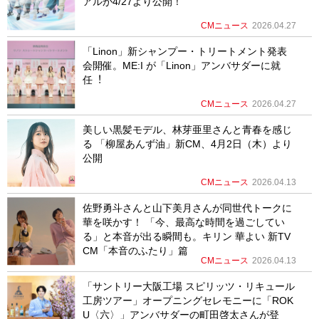
アルが4/27より公開！
CMニュース
2026.04.27
「Linon」新シャンプー・トリートメント発表
会開催。ME:I が「Linon」アンバサダーに就
任︕
CMニュース
2026.04.27
美しい黒髪モデル、林芽亜里さんと青春を感じ
る 「柳屋あんず油」新CM、4月2日（木）より
公開
CMニュース
2026.04.13
佐野勇斗さんと山下美月さんが同世代トークに
華を咲かす！ 「今、最高な時間を過ごしてい
る」と本音が出る瞬間も。キリン 華よい 新TV
CM「本音のふたり」篇
CMニュース
2026.04.13
「サントリー大阪工場 スピリッツ・リキュール
工房ツアー」オープニングセレモニーに「ROK
U〈六〉」アンバサダーの町田啓太さんが登