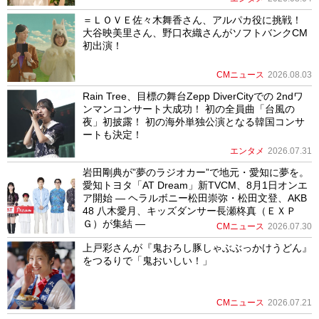
＝ＬＯＶＥ佐々木舞香さん、アルパカ役に挑戦！
大谷映美里さん、野口衣織さんがソフトバンクCM
初出演！
CMニュース
2026.08.03
Rain Tree、目標の舞台Zepp DiverCityでの 2ndワ
ンマンコンサート大成功！ 初の全員曲「台風の
夜」初披露！ 初の海外単独公演となる韓国コンサ
ートも決定！
エンタメ
2026.07.31
岩田剛典が”夢のラジオカー”で地元・愛知に夢を。
愛知トヨタ「AT Dream」新TVCM、8月1日オンエ
ア開始 ― ヘラルボニー松田崇弥・松田文登、AKB
48 八木愛月、キッズダンサー長瀬柊真（ＥＸＰ
Ｇ）が集結 ―
CMニュース
2026.07.30
上戸彩さんが『鬼おろし豚しゃぶぶっかけうどん』
をつるりで「鬼おいしい！」
CMニュース
2026.07.21