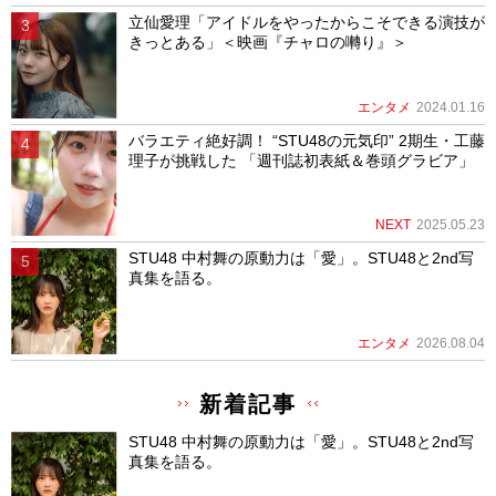
立仙愛理「アイドルをやったからこそできる演技が
きっとある」＜映画『チャロの囀り』＞
エンタメ
2024.01.16
バラエティ絶好調！ “STU48の元気印” 2期生・工藤
理子が挑戦した 「週刊誌初表紙＆巻頭グラビア」
NEXT
2025.05.23
STU48 中村舞の原動力は「愛」。STU48と2nd写
真集を語る。
エンタメ
2026.08.04
新着記事
STU48 中村舞の原動力は「愛」。STU48と2nd写
真集を語る。