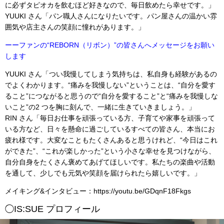
に必ずタピオカを飲むほど好きなので、毎日飲めたら幸せです。」
YUUKI さん「パン職人さんになりたいです。パン屋さんの温かい雰
囲気や店主さんの笑顔に憧れがあります。」
ーーファンの“REBORN（リボン）”の皆さんへメッセージをお願い
します
YUUKI さん「つい我慢してしまう気持ちは、私自身も経験があるの
でよくわかります。“痛みを我慢しない”ということは、“自分を愛す
ること”につながると思うので“自分を愛すること”と“痛みを我慢しな
いこと”の2 つを胸に刻んで、一緒に生きていきましょう。」
RIN さん「毎日お仕事を頑張っている方、子育てや家事を頑張って
いる方など、日々を懸命に過ごしているすべての皆さん、本当にお
疲れ様です。大変なこともたくさんあると思うけれど、“今日はこれ
ができた”、“これが楽しかった”という小さな幸せを見つけながら、
自分自身をたくさん褒めてあげてほしいです。私たちの楽曲や活動
を通して、少しでも元気や笑顔を届けられたら嬉しいです。」
メイキング&インタビュー：https://youtu.be/GDqnF18Fkgs
◯IS:SUE プロフィール