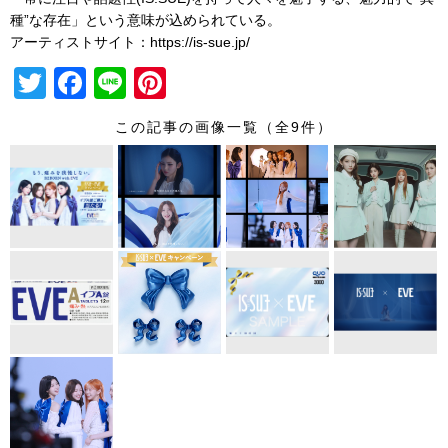
種”な存在」という意味が込められている。
アーティストサイト：https://is-sue.jp/
T
F
Li
Pi
wi
a
n
nt
この記事の画像一覧（全9件）
tt
c
e
er
er
e
e
b
st
o
o
k