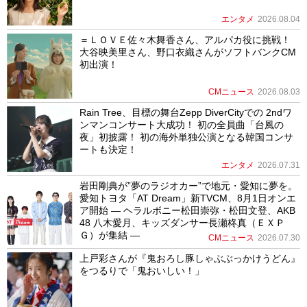
エンタメ
2026.08.04
＝ＬＯＶＥ佐々木舞香さん、アルパカ役に挑戦！
大谷映美里さん、野口衣織さんがソフトバンクCM
初出演！
CMニュース
2026.08.03
Rain Tree、目標の舞台Zepp DiverCityでの 2ndワ
ンマンコンサート大成功！ 初の全員曲「台風の
夜」初披露！ 初の海外単独公演となる韓国コンサ
ートも決定！
エンタメ
2026.07.31
岩田剛典が”夢のラジオカー”で地元・愛知に夢を。
愛知トヨタ「AT Dream」新TVCM、8月1日オンエ
ア開始 ― ヘラルボニー松田崇弥・松田文登、AKB
48 八木愛月、キッズダンサー長瀬柊真（ＥＸＰ
Ｇ）が集結 ―
CMニュース
2026.07.30
上戸彩さんが『鬼おろし豚しゃぶぶっかけうどん』
をつるりで「鬼おいしい！」