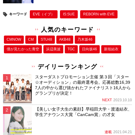
キーワード
EVE（イブ）
IS:SUE
REBORN with EVE
人気のキーワード
CMNOW
CM
STU48
AKB48
乃木坂46
僕が⾒たかった⻘空
浜辺美波
TGC
日向坂46
新垣結衣
デイリーランキング
スターダストプロモーション主催 第３回「スター
☆オーディション」の最終選考会。応募総数16,39
7人の中から選び抜かれたファイナリスト16人から
グランプリが決定！
NEXT
2023.10.10
【美しい女子大生の素顔】早稲田大学・渡邉結衣、
学生アナウンス大賞「CanCam賞」の才女
連載
2021.04.21