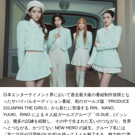
日本エンターテイメント界において過去最大級の番組制作規模とな
ったサバイバルオーディション番組、初のガールズ版「PRODUCE
101JAPAN THE GIRLS」から新たに登場する RIN、NANO、
YUUKI、RINO による 4 人組ガールズグループ「IS:SUE」(イッシ
ュ)。幾多の試練を経験し、その中で生まれた互いのつながり。世界
へとつながる、かつてない NEW HERO の誕生。グループ名には
「常に注目や話題性(IS:SUE)を持って人々を魅了する、魅力的で”異