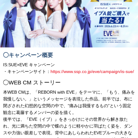
◯キャンペーン概要
IS:SUE×EVE キャンペーン
・キャンペーンサイト：
https://www.ssp.co.jp/eve/campaign/is-sue/
◯WEB CM ストーリー
本WEB CMは、「REBORN with EVE」をテーマに、「もう、痛みを
我慢しない。」というメッセージを表現した作品。前半では、布に
閉ざされた幻想的な空間の中で、“痛みは我慢するもの”という固定
観念に葛藤するメンバーの姿を描く。
後半では、『EVE（イブ）』をきっかけにその世界から解き放た
れ、光に満ちた空間の中で蝶のように軽やかに羽ばたく姿を、ダン
スや力強い眼差しで表現。背中にあしらわれたEVEブルーの大きな