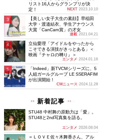
リスト16人からグランプリが決
定！
NEXT
2023.10.10
【美しい女子大生の素顔】早稲田
大学・渡邉結衣、学生アナウンス
大賞「CanCam賞」の才女
連載
2021.04.21
立仙愛理「アイドルをやったから
こそできる演技がきっとある」＜
映画『チャロの囀り』＞
エンタメ
2024.01.16
「Indeed」新TVCMシリーズに、5
人組ガールグループ LE SSERAFIM
が出演開始！
CMニュース
2024.11.28
新着記事
STU48 中村舞の原動力は「愛」。
STU48と2nd写真集を語る。
エンタメ
2026.08.04
＝ＬＯＶＥ佐々木舞香さん、アル