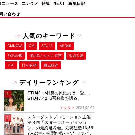
Mニュース
エンタメ
特集
NEXT
編集日記
問い合わせ
人気のキーワード
CMNOW
CM
STU48
AKB48
乃木坂46
僕が⾒たかった⻘空
浜辺美波
TGC
日向坂46
新垣結衣
デイリーランキング
STU48 中村舞の原動力は「愛」。
STU48と2nd写真集を語る。
エンタメ
2026.08.04
スターダストプロモーション主催
第３回「スター☆オーディショ
ン」の最終選考会。応募総数16,39
7人の中から選び抜かれたファイナ