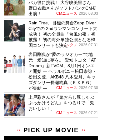
パカ役に挑戦！ 大谷映美里さん、
野口衣織さんがソフトバンクCM初
出演！
CMニュース
2026.08.03
Rain Tree、目標の舞台Zepp Diver
Cityでの 2ndワンマンコンサート大
成功！ 初の全員曲「台風の夜」初
披露！ 初の海外単独公演となる韓
国コンサートも決定！
エンタメ
2026.07.31
岩田剛典が”夢のラジオカー”で地
元・愛知に夢を。 愛知トヨタ「AT
Dream」新TVCM、8月1日オンエ
ア開始 ― ヘラルボニー松田崇弥・
松田文登、AKB48 八木愛月、キッ
ズダンサー長瀬柊真（ＥＸＰＧ）
が集結 ―
CMニュース
2026.07.30
上戸彩さんが『鬼おろし豚しゃぶ
ぶっかけうどん』をつるりで「鬼
おいしい！」
CMニュース
2026.07.21
PICK UP MOVIE