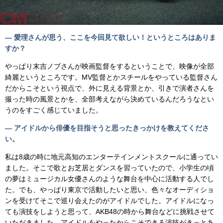
— 愛理さんが思う、ここを今回見て欲しい！というところはありま
すか？
やっぱり末吉ノブさんが映画監督をするということで、映像が全部
綺麗というところです。MV監督とかスチールをやっている監督さん
だからこそという視点で、外に見える背景とか、引きで演者さんを
撮った時の風景とかを、全部考えながら決めているんだろうなとい
うのをすごく感じていました。
— アイドルから俳優を目指そうと思ったきっかけを教えてくださ
い。
私は8歳の時に地元高知のエンターテインメントスクールに通ってい
ました。そこで歌とお芝居とダンスを習っていたので、小学生の頃
の夢はミュージカル女優さんのような舞台を中心に活動する人でし
た。でも、やっぱり東京で活動したいと思い、色々なオーディショ
ンを受けてそこで巡り会えたのがアイドルでした。アイドルになっ
ても演技をしようと思って、AKB48の時から舞台などに挑戦させて
いただきました。アイドルをやったからこそできる演技がきっとあ