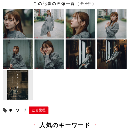
この記事の画像一覧（全9件）
tt
c
e
er
er
e
e
b
st
o
o
k
キーワード
立仙愛理
人気のキーワード