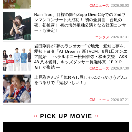
CMニュース
2026.08.03
Rain Tree、目標の舞台Zepp DiverCityでの 2ndワ
ンマンコンサート大成功！ 初の全員曲「台風の
夜」初披露！ 初の海外単独公演となる韓国コンサ
ートも決定！
エンタメ
2026.07.31
岩田剛典が”夢のラジオカー”で地元・愛知に夢を。
愛知トヨタ「AT Dream」新TVCM、8月1日オンエ
ア開始 ― ヘラルボニー松田崇弥・松田文登、AKB
48 八木愛月、キッズダンサー長瀬柊真（ＥＸＰ
Ｇ）が集結 ―
CMニュース
2026.07.30
上戸彩さんが『鬼おろし豚しゃぶぶっかけうどん』
をつるりで「鬼おいしい！」
CMニュース
2026.07.21
PICK UP MOVIE