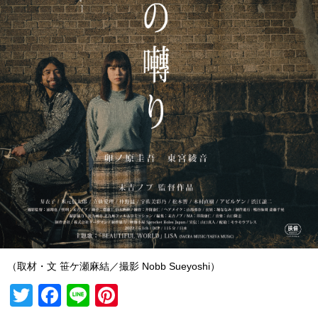
（取材・文 笹ケ瀬麻結／撮影 Nobb Sueyoshi）
T
F
Li
Pi
wi
a
n
nt