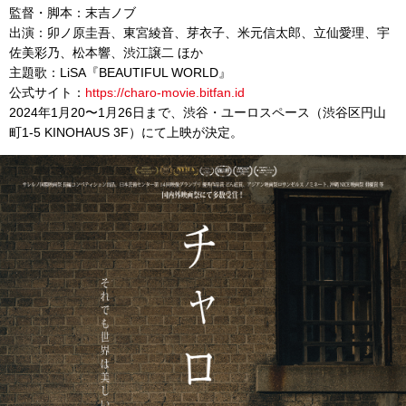
監督・脚本：末吉ノブ
出演：卯ノ原圭吾、東宮綾音、芽衣子、米元信太郎、立仙愛理、宇
佐美彩乃、松本響、渋江譲二 ほか
主題歌：LiSA『BEAUTIFUL WORLD』
公式サイト：
https://charo-movie.bitfan.id
2024年1月20〜1月26日まで、渋谷・ユーロスペース（渋谷区円山
町1-5 KINOHAUS 3F）にて上映が決定。