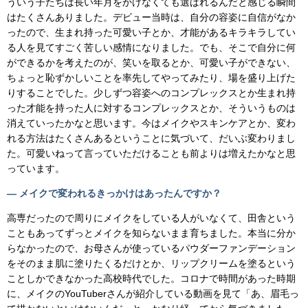
ういう子たちは長い年月をかけなくても選ばれるんだと感じる瞬間
はたくさんありました。デビュー当時は、自分の容姿に自信がなか
ったので、生まれ持った可愛い子とか、才能があるキラキラしてい
る人を見てすごく苦しい感情になりました。でも、そこで自分に何
ができるかを考えたのが、笑いを取るとか、可愛い子ができない、
ちょっと恥ずかしいことを率先してやってみたり、場を盛り上げた
りすることでした。少しずつ容姿へのコンプレックスとか生まれ持
った才能を持った人に対するコンプレックスとか、そういうものは
消えていったかなと思います。今はメイクやスキンケアとか、変わ
れる方法はたくさんあるということに気づいて、だいぶ変わりまし
た。可愛いねって言っていただけることも前よりは増えたかなと思
っています。
— メイクで変われるきっかけはあったんですか？
高専だったので周りにメイクをしている人がいなくて、田舎という
こともあってずっとメイクを知らないまま育ちました。本当に分か
らなかったので、お母さんが使っているパウダーファンデーション
をそのまま肌に塗りたくるだけとか、リップクリームを塗るという
ことしかできなかった高校時代でした。コロナで時間があった時期
に、メイクのYouTuberさんが紹介している動画を見て「あ、眉毛っ