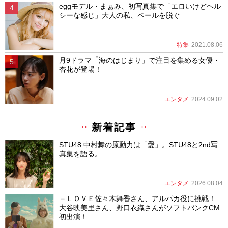
eggモデル・まぁみ、初写真集で「エロいけどヘル
シーな感じ」大人の私、ベールを脱ぐ
特集
2021.08.06
月9ドラマ「海のはじまり」で注目を集める女優・
杏花が登場！
エンタメ
2024.09.02
新着記事
STU48 中村舞の原動力は「愛」。STU48と2nd写
真集を語る。
エンタメ
2026.08.04
＝ＬＯＶＥ佐々木舞香さん、アルパカ役に挑戦！
大谷映美里さん、野口衣織さんがソフトバンクCM
初出演！