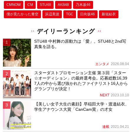
CMNOW
CM
STU48
AKB48
乃木坂46
僕が⾒たかった⻘空
浜辺美波
TGC
日向坂46
新垣結衣
デイリーランキング
STU48 中村舞の原動力は「愛」。STU48と2nd写
真集を語る。
エンタメ
2026.08.04
スターダストプロモーション主催 第３回「スター
☆オーディション」の最終選考会。応募総数16,39
7人の中から選び抜かれたファイナリスト16人から
グランプリが決定！
NEXT
2023.10.10
【美しい女子大生の素顔】早稲田大学・渡邉結衣、
学生アナウンス大賞「CanCam賞」の才女
連載
2021.04.21