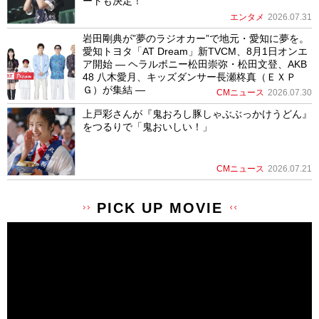
ートも決定！
エンタメ
2026.07.31
岩田剛典が”夢のラジオカー”で地元・愛知に夢を。
愛知トヨタ「AT Dream」新TVCM、8月1日オンエ
ア開始 ― ヘラルボニー松田崇弥・松田文登、AKB
48 八木愛月、キッズダンサー長瀬柊真（ＥＸＰ
Ｇ）が集結 ―
CMニュース
2026.07.30
上戸彩さんが『鬼おろし豚しゃぶぶっかけうどん』
をつるりで「鬼おいしい！」
CMニュース
2026.07.21
PICK UP MOVIE