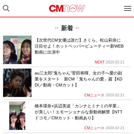
新着
【次世代CM女優は誰だ】さくら、松山莉奈に
注目せよ！ホットペッパービューティー新WEB
動画に出演中
NEXT
2020.02.21
au三太郎“鬼ちゃん”菅田将暉、女の子へ愛の副
業をスタート 新CM「鬼ちゃんの愛」篇【KD
DI／動画・CMカット】
CMニュース
2020.02.21
橋本環奈×浜辺美波「カンナとミナミの卒業」
が美しい！エモーショナルな新動画解禁【NTT
ドコモ／CMカット・動画あり】
CMニュース
2020.02.21