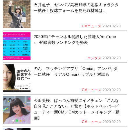
石井薫子、センバツ高校野球の応援キャラクタ
ー就任！投球フォームを見た取材陣は…
CMニュース
2020.02.20
2020年にチャンネル開設した芸能人YouTube
r、登録者数ランキングを発表
エンタメ
2020.02.20
のん、マッチングアプリ「Omiai」アンバサダ
ーに就任 リアルOmiaiカップルと対談も
CMニュース
2020.02.20
今田美桜、ぱっつん前髪にイメチェン「こんな
自分見たことない」と驚き【ホットペッパービ
ューティー新CM／CMカット・メイキング・動
画】
CMニュース
2020.02.20