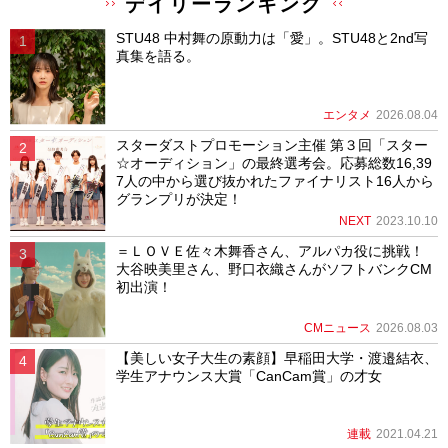
デイリーランキング
STU48 中村舞の原動力は「愛」。STU48と2nd写
真集を語る。
エンタメ
2026.08.04
スターダストプロモーション主催 第３回「スター
☆オーディション」の最終選考会。応募総数16,39
7人の中から選び抜かれたファイナリスト16人から
グランプリが決定！
NEXT
2023.10.10
＝ＬＯＶＥ佐々木舞香さん、アルパカ役に挑戦！
大谷映美里さん、野口衣織さんがソフトバンクCM
初出演！
CMニュース
2026.08.03
【美しい女子大生の素顔】早稲田大学・渡邉結衣、
学生アナウンス大賞「CanCam賞」の才女
連載
2021.04.21