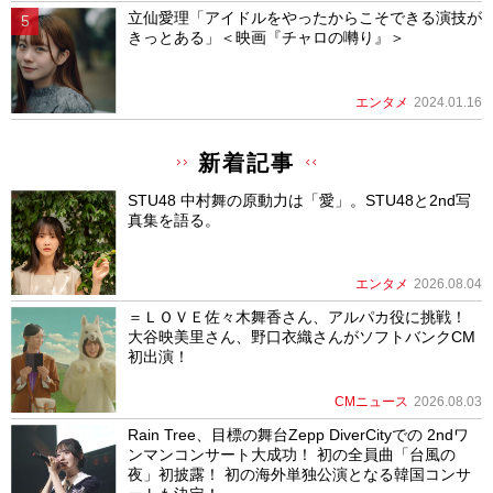
立仙愛理「アイドルをやったからこそできる演技が
きっとある」＜映画『チャロの囀り』＞
エンタメ
2024.01.16
新着記事
STU48 中村舞の原動力は「愛」。STU48と2nd写
真集を語る。
エンタメ
2026.08.04
＝ＬＯＶＥ佐々木舞香さん、アルパカ役に挑戦！
大谷映美里さん、野口衣織さんがソフトバンクCM
初出演！
CMニュース
2026.08.03
Rain Tree、目標の舞台Zepp DiverCityでの 2ndワ
ンマンコンサート大成功！ 初の全員曲「台風の
夜」初披露！ 初の海外単独公演となる韓国コンサ