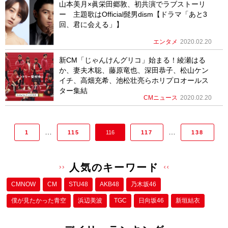
山本美月×眞栄田郷敦、初共演でラブストーリ
ー 主題歌はOfficial髭男dism【ドラマ「あと3
回、君に会える」】
エンタメ
2020.02.20
新CM「じゃんけんグリコ」始まる！綾瀬はる
か、妻夫木聡、藤原竜也、深田恭子、松山ケン
イチ、高畑充希、池松壮亮らホリプロオールス
ター集結
CMニュース
2020.02.20
…
…
1
115
116
117
138
人気のキーワード
CMNOW
CM
STU48
AKB48
乃木坂46
僕が⾒たかった⻘空
浜辺美波
TGC
日向坂46
新垣結衣