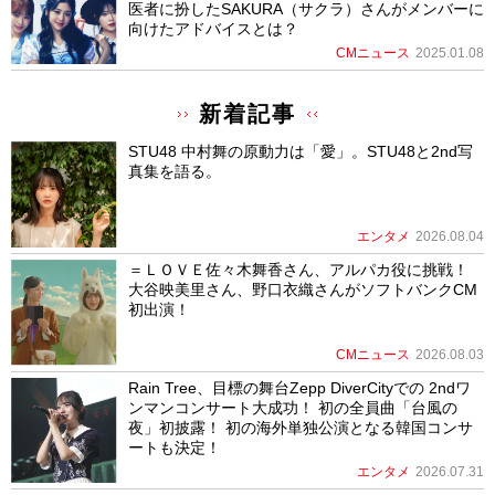
医者に扮したSAKURA（サクラ）さんがメンバーに
向けたアドバイスとは？
CMニュース
2025.01.08
新着記事
STU48 中村舞の原動力は「愛」。STU48と2nd写
真集を語る。
エンタメ
2026.08.04
＝ＬＯＶＥ佐々木舞香さん、アルパカ役に挑戦！
大谷映美里さん、野口衣織さんがソフトバンクCM
初出演！
CMニュース
2026.08.03
Rain Tree、目標の舞台Zepp DiverCityでの 2ndワ
ンマンコンサート大成功！ 初の全員曲「台風の
夜」初披露！ 初の海外単独公演となる韓国コンサ
ートも決定！
エンタメ
2026.07.31