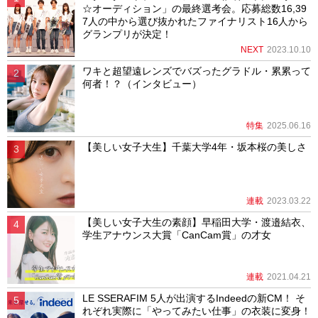
☆オーディション」の最終選考会。応募総数16,39
7人の中から選び抜かれたファイナリスト16人から
グランプリが決定！
NEXT
2023.10.10
ワキと超望遠レンズでバズったグラドル・累累って
何者！？（インタビュー）
特集
2025.06.16
【美しい女子大生】千葉大学4年・坂本桜の美しさ
連載
2023.03.22
【美しい女子大生の素顔】早稲田大学・渡邉結衣、
学生アナウンス大賞「CanCam賞」の才女
連載
2021.04.21
LE SSERAFIM 5人が出演するIndeedの新CM！ そ
れぞれ実際に「やってみたい仕事」の衣装に変身！