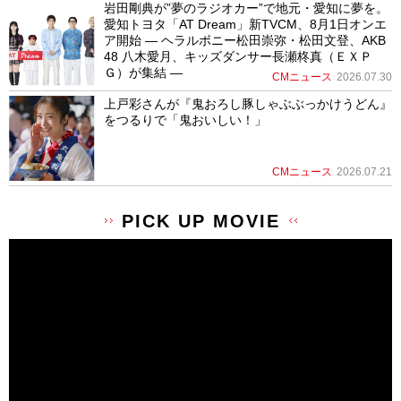
岩田剛典が”夢のラジオカー”で地元・愛知に夢を。
愛知トヨタ「AT Dream」新TVCM、8月1日オンエ
ア開始 ― ヘラルボニー松田崇弥・松田文登、AKB
48 八木愛月、キッズダンサー長瀬柊真（ＥＸＰ
Ｇ）が集結 ―
CMニュース
2026.07.30
上戸彩さんが『鬼おろし豚しゃぶぶっかけうどん』
をつるりで「鬼おいしい！」
CMニュース
2026.07.21
PICK UP MOVIE