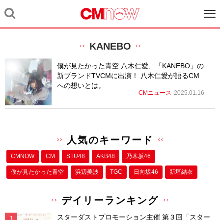
KANEBO
僕が見たかった青空 八木仁愛、「KANEBO」の
新ブランドTVCMに出演！ 八木仁愛が語るCM
への想いとは。
CMニュース
2025.01.16
人気のキーワード
CMNOW
CM
STU48
AKB48
乃木坂46
僕が⾒たかった⻘空
浜辺美波
TGC
日向坂46
新垣結衣
デイリーランキング
スターダストプロモーション主催 第３回「スター