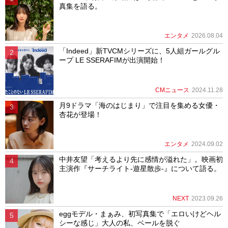
真集を語る。
エンタメ
2026.08.04
「Indeed」新TVCMシリーズに、5人組ガールグル
ープ LE SSERAFIMが出演開始！
CMニュース
2024.11.28
月9ドラマ「海のはじまり」で注目を集める女優・
杏花が登場！
エンタメ
2024.09.02
中井友望「考えるより先に感情が溢れた」。映画初
主演作『サーチライト-遊星散歩-』について語る。
NEXT
2023.09.26
eggモデル・まぁみ、初写真集で「エロいけどヘル
シーな感じ」大人の私、ベールを脱ぐ