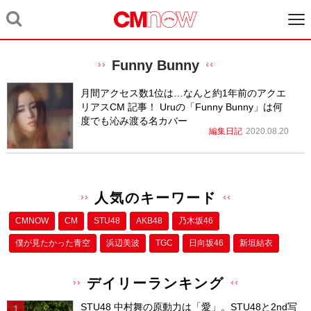
Funny Bunny
月間アクセス数1位は…なんと約1年前のアクエ
リアスCM 記事！ Uruの「Funny Bunny」は何
度でも沁み渡る名カバー
編集日記
2020.08.20
人気のキーワード
CMNOW
CM
STU48
AKB48
乃木坂46
僕が⾒たかった⻘空
浜辺美波
TGC
日向坂46
新垣結衣
デイリーランキング
STU48 中村舞の原動力は「愛」。STU48と2nd写