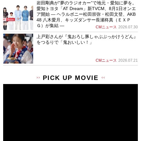
岩田剛典が”夢のラジオカー”で地元・愛知に夢を。
愛知トヨタ「AT Dream」新TVCM、8月1日オンエ
ア開始 ― ヘラルボニー松田崇弥・松田文登、AKB
48 八木愛月、キッズダンサー長瀬柊真（ＥＸＰ
Ｇ）が集結 ―
CMニュース
2026.07.30
上戸彩さんが『鬼おろし豚しゃぶぶっかけうどん』
をつるりで「鬼おいしい！」
CMニュース
2026.07.21
PICK UP MOVIE