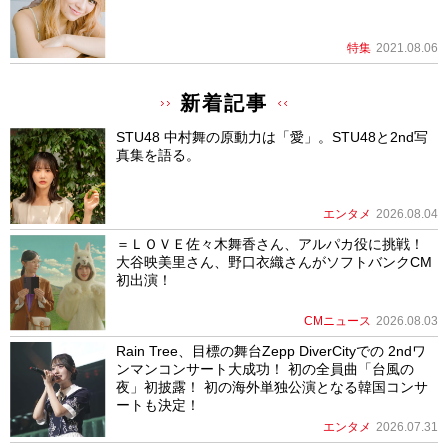
特集
2021.08.06
新着記事
STU48 中村舞の原動力は「愛」。STU48と2nd写
真集を語る。
エンタメ
2026.08.04
＝ＬＯＶＥ佐々木舞香さん、アルパカ役に挑戦！
大谷映美里さん、野口衣織さんがソフトバンクCM
初出演！
CMニュース
2026.08.03
Rain Tree、目標の舞台Zepp DiverCityでの 2ndワ
ンマンコンサート大成功！ 初の全員曲「台風の
夜」初披露！ 初の海外単独公演となる韓国コンサ
ートも決定！
エンタメ
2026.07.31