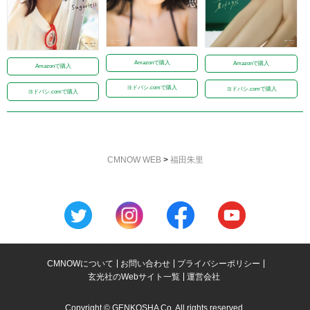
Amazonで購入
Amazonで購入
Amazonで購入
ヨドバシ.comで購入
ヨドバシ.comで購入
ヨドバシ.comで購入
CMNOW WEB
>
福田朱里
CMNOWについて
お問い合わせ
プライバシーポリシー
玄光社のWebサイト一覧
運営会社
Copyright © GENKOSHA Co. All rights reserved.