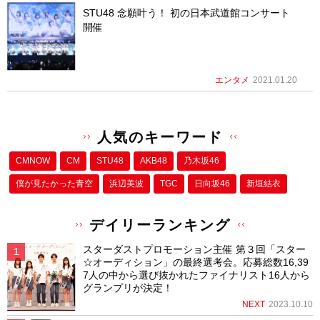
STU48 念願叶う！ 初の日本武道館コンサート
開催
エンタメ
2021.01.20
人気のキーワード
CMNOW
CM
STU48
AKB48
乃木坂46
僕が⾒たかった⻘空
浜辺美波
TGC
日向坂46
新垣結衣
デイリーランキング
スターダストプロモーション主催 第３回「スター
☆オーディション」の最終選考会。応募総数16,39
7人の中から選び抜かれたファイナリスト16人から
グランプリが決定！
NEXT
2023.10.10