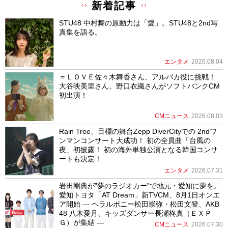
新着記事
STU48 中村舞の原動力は「愛」。STU48と2nd写
真集を語る。
エンタメ
2026.08.04
＝ＬＯＶＥ佐々木舞香さん、アルパカ役に挑戦！
大谷映美里さん、野口衣織さんがソフトバンクCM
初出演！
CMニュース
2026.08.03
Rain Tree、目標の舞台Zepp DiverCityでの 2ndワ
ンマンコンサート大成功！ 初の全員曲「台風の
夜」初披露！ 初の海外単独公演となる韓国コンサ
ートも決定！
エンタメ
2026.07.31
岩田剛典が”夢のラジオカー”で地元・愛知に夢を。
愛知トヨタ「AT Dream」新TVCM、8月1日オンエ
ア開始 ― ヘラルボニー松田崇弥・松田文登、AKB
48 八木愛月、キッズダンサー長瀬柊真（ＥＸＰ
Ｇ）が集結 ―
CMニュース
2026.07.30