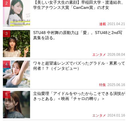
【美しい女子大生の素顔】早稲田大学・渡邉結衣、
学生アナウンス大賞「CanCam賞」の才女
連載
2021.04.21
STU48 中村舞の原動力は「愛」。STU48と2nd写
真集を語る。
エンタメ
2026.08.04
ワキと超望遠レンズでバズったグラドル・累累って
何者！？（インタビュー）
特集
2025.06.16
立仙愛理「アイドルをやったからこそできる演技が
きっとある」＜映画『チャロの囀り』＞
エンタメ
2024.01.16