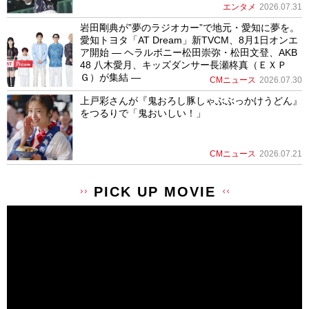
エンタメ
2026.07.31
岩田剛典が”夢のラジオカー”で地元・愛知に夢を。
愛知トヨタ「AT Dream」新TVCM、8月1日オンエ
ア開始 ― ヘラルボニー松田崇弥・松田文登、AKB
48 八木愛月、キッズダンサー長瀬柊真（ＥＸＰ
Ｇ）が集結 ―
CMニュース
2026.07.30
上戸彩さんが『鬼おろし豚しゃぶぶっかけうどん』
をつるりで「鬼おいしい！」
CMニュース
2026.07.21
PICK UP MOVIE