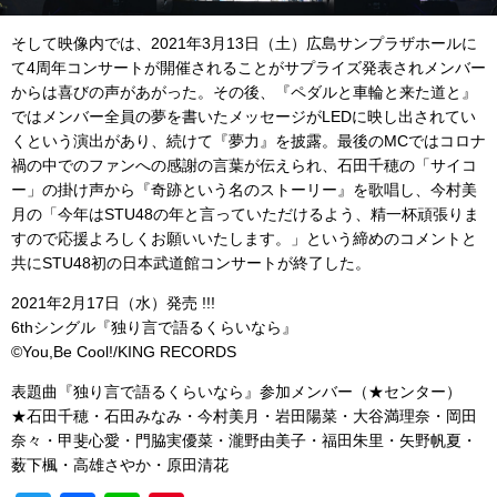
そして映像内では、2021年3月13日（土）広島サンプラザホールに
て4周年コンサートが開催されることがサプライズ発表されメンバー
からは喜びの声があがった。その後、『ペダルと車輪と来た道と』
ではメンバー全員の夢を書いたメッセージがLEDに映し出されてい
くという演出があり、続けて『夢力』を披露。最後のMCではコロナ
禍の中でのファンへの感謝の言葉が伝えられ、石田千穂の「サイコ
ー」の掛け声から『奇跡という名のストーリー』を歌唱し、今村美
月の「今年はSTU48の年と言っていただけるよう、精一杯頑張りま
すので応援よろしくお願いいたします。」という締めのコメントと
共にSTU48初の日本武道館コンサートが終了した。
2021年2月17日（水）発売 !!!
6thシングル『独り言で語るくらいなら』
©You,Be Cool!/KING RECORDS
表題曲『独り言で語るくらいなら』参加メンバー（★センター）
★石田千穂・石田みなみ・今村美月・岩田陽菜・大谷満理奈・岡田
奈々・甲斐心愛・門脇実優菜・瀧野由美子・福田朱里・矢野帆夏・
薮下楓・高雄さやか・原田清花