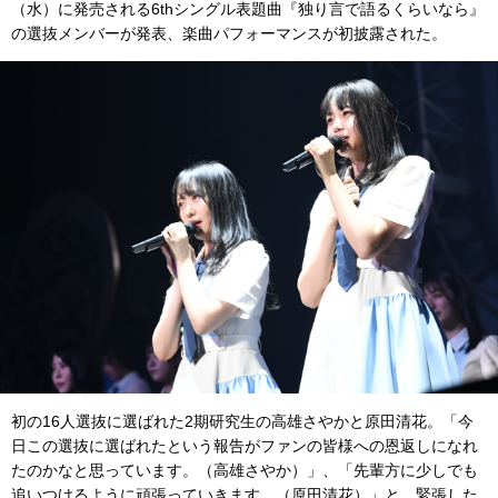
（水）に発売される6thシングル表題曲『独り言で語るくらいなら』
の選抜メンバーが発表、楽曲パフォーマンスが初披露された。
初の16人選抜に選ばれた2期研究生の高雄さやかと原田清花。「今
日この選抜に選ばれたという報告がファンの皆様への恩返しになれ
たのかなと思っています。（高雄さやか）」、「先輩方に少しでも
追いつけるように頑張っていきます。（原田清花）」と、緊張した