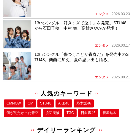
エンタメ
2026.03.23
13thシングル「好きすぎて泣く」を発売。STU48
から石田千穂、中村 舞、高雄さやかが登場！
エンタメ
2026.03.17
12thシングル「傷つくことが青春だ」を発売中のS
TU48。楽曲に加え、夏の思い出も語る。
エンタメ
2025.09.21
人気のキーワード
CMNOW
CM
STU48
AKB48
乃木坂46
僕が⾒たかった⻘空
浜辺美波
TGC
日向坂46
新垣結衣
デイリーランキング