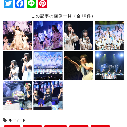
T
F
Li
Pi
wi
a
n
nt
この記事の画像一覧（全10件）
tt
c
e
er
er
e
e
b
st
o
o
k
キーワード