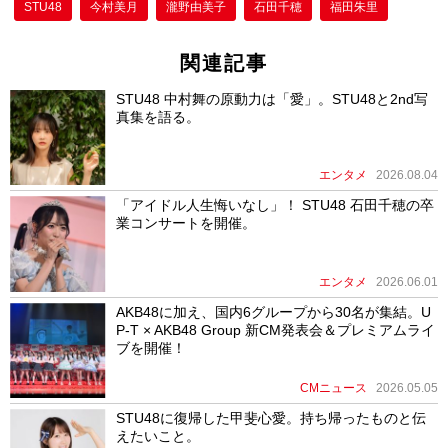
STU48
今村美月
瀧野由美子
石田千穂
福田朱里
関連記事
STU48 中村舞の原動力は「愛」。STU48と2nd写
真集を語る。
エンタメ
2026.08.04
「アイドル人生悔いなし」！ STU48 石田千穂の卒
業コンサートを開催。
エンタメ
2026.06.01
AKB48に加え、国内6グループから30名が集結。U
P-T × AKB48 Group 新CM発表会＆プレミアムライ
ブを開催！
CMニュース
2026.05.05
STU48に復帰した甲斐心愛。持ち帰ったものと伝
えたいこと。