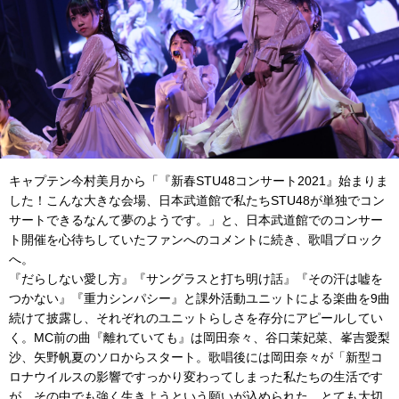
キャプテン今村美月から「『新春STU48コンサート2021』始まりま
した！こんな大きな会場、日本武道館で私たちSTU48が単独でコン
サートできるなんて夢のようです。」と、日本武道館でのコンサー
ト開催を心待ちしていたファンへのコメントに続き、歌唱ブロック
へ。
『だらしない愛し方』『サングラスと打ち明け話』『その汗は嘘を
つかない』『重力シンパシー』と課外活動ユニットによる楽曲を9曲
続けて披露し、それぞれのユニットらしさを存分にアピールしてい
く。MC前の曲『離れていても』は岡田奈々、谷口茉妃菜、峯吉愛梨
沙、矢野帆夏のソロからスタート。歌唱後には岡田奈々が「新型コ
ロナウイルスの影響ですっかり変わってしまった私たちの生活です
が、その中でも強く生きようという願いが込められた、とても大切