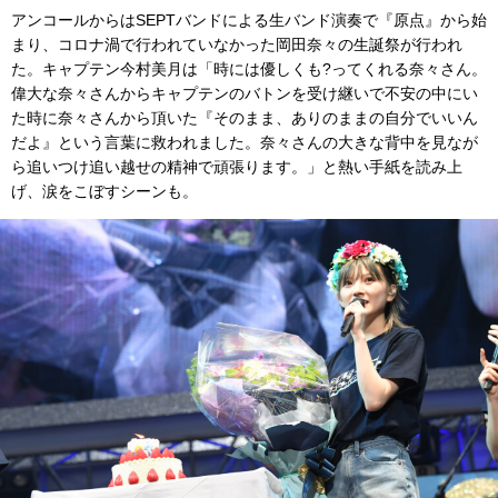
アンコールからはSEPTバンドによる生バンド演奏で『原点』から始
まり、コロナ渦で行われていなかった岡田奈々の生誕祭が行われ
た。キャプテン今村美月は「時には優しくも?ってくれる奈々さん。
偉大な奈々さんからキャプテンのバトンを受け継いで不安の中にい
た時に奈々さんから頂いた『そのまま、ありのままの自分でいいん
だよ』という言葉に救われました。奈々さんの大きな背中を見なが
ら追いつけ追い越せの精神で頑張ります。」と熱い手紙を読み上
げ、涙をこぼすシーンも。