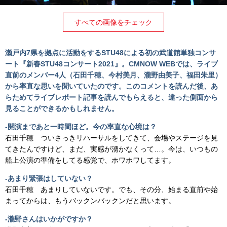
すべての画像をチェック
瀬戸内7県を拠点に活動をするSTU48による初の武道館単独コンサ
ート『新春STU48コンサート2021』。CMNOW WEBでは、ライブ
直前のメンバー4人（石田千穂、今村美月、瀧野由美子、福田朱里）
から
率直な思いを聞いていたのです。このコメントを読んだ後、あ
らためてライブレポート記事を読んでもらえると、違った側面から
見ることができるかもしれません。
-開演まであと一時間ほど。今の率直な心境は？
石田千穂 ついさっきリハーサルをしてきて、会場やステージを見
てきたんですけど、まだ、実感が湧かなくって…。今は、いつもの
船上公演の準備をしてる感覚で、ホワホワしてます。
-あまり緊張はしていない？
石田千穂 あまりしていないです。でも、その分、始まる直前や始
まってからは、もうバックンバックンだと思います。
-瀧野さんはいかがですか？