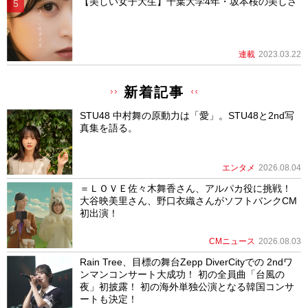
【美しい女子大生】千葉大学4年・坂本桜の美しさ
連載
2023.03.22
新着記事
STU48 中村舞の原動力は「愛」。STU48と2nd写
真集を語る。
エンタメ
2026.08.04
＝ＬＯＶＥ佐々木舞香さん、アルパカ役に挑戦！
大谷映美里さん、野口衣織さんがソフトバンクCM
初出演！
CMニュース
2026.08.03
Rain Tree、目標の舞台Zepp DiverCityでの 2ndワ
ンマンコンサート大成功！ 初の全員曲「台風の
夜」初披露！ 初の海外単独公演となる韓国コンサ
ートも決定！