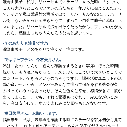
瀧野由美子 私は、リハーサルでステージに立った時に「すごい。
こんな大きなところでファンの方たちと一年ぶりに会えるんだ」っ
て、そこで私は武道館の実感が出て、リハーサルなのに…リハーサ
ルをしながらめっちゃ泣きそうで、すっごい自分で勝手に感動しち
ゃいました。リハーサルで涙が出そうだったから、ファンの方が入
ったら、感極まっちゃうんだろうなぁと思います。
-そのあたりも注目ですね！
瀧野由美子 どのあたりで泣くか、注目です。
-ではキャプテン、今村美月さん。
私は、あの、なんか…色んな確認をするときに客席に行った瞬間に
泣いて、もう泣いちゃって…。久しぶりにこういう大きいところで
コンサートができるというのもそうですし、課外活動ユニットの活
動が多かったから、メンバーみんなで揃って何かをする機会が久し
ぶりっていうのもあったり。そんな色んな幸せ、感情がきて、涙が
出てしまった…。でも、それで緊張もほぐれて、みんながいるか
ら、今は安心して、すごく楽しみにな気持ちしかないです。
-福田朱里さん、お願いします。
福田朱里 私は、裏導線を確認する時にステージを客席側から見て
「ハッ！ これよく他のアーティストさんのDVDで見るやつやー！」