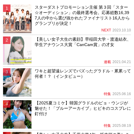
スターダストプロモーション主催 第３回「スター
☆オーディション」の最終選考会。応募総数16,39
7人の中から選び抜かれたファイナリスト16人から
グランプリが決定！
NEXT
2023.10.10
【美しい女子大生の素顔】早稲田大学・渡邉結衣、
学生アナウンス大賞「CanCam賞」の才女
連載
2021.04.21
ワキと超望遠レンズでバズったグラドル・累累って
何者！？（インタビュー）
特集
2025.06.16
【2025夏コミケ】韓国グラドルのピョ・ウンジが
魅せた！「ブルーアーカイブ」ヒビキのコスプレに
釘付け
特集
2025.08.19