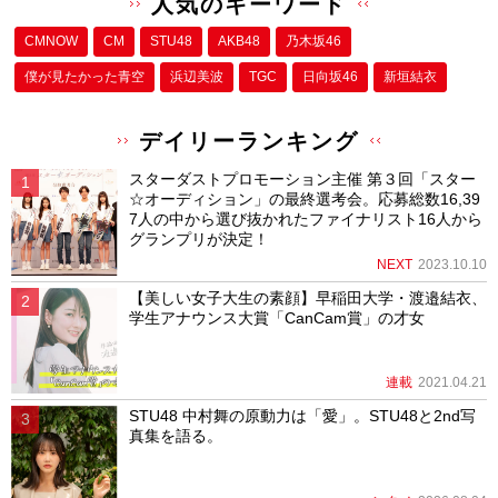
人気のキーワード
CMNOW
CM
STU48
AKB48
乃木坂46
僕が⾒たかった⻘空
浜辺美波
TGC
日向坂46
新垣結衣
デイリーランキング
スターダストプロモーション主催 第３回「スター
☆オーディション」の最終選考会。応募総数16,39
7人の中から選び抜かれたファイナリスト16人から
グランプリが決定！
NEXT
2023.10.10
【美しい女子大生の素顔】早稲田大学・渡邉結衣、
学生アナウンス大賞「CanCam賞」の才女
連載
2021.04.21
STU48 中村舞の原動力は「愛」。STU48と2nd写
真集を語る。