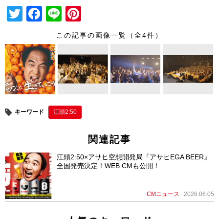
T
F
Li
Pi
wi
a
n
nt
この記事の画像一覧（全4件）
tt
c
e
er
er
e
e
b
st
o
o
キーワード
江頭2:50
k
関連記事
江頭2:50×アサヒ空想開発局『アサヒEGA BEER』
全国発売決定！WEB CMも公開！
CMニュース
2026.06.05