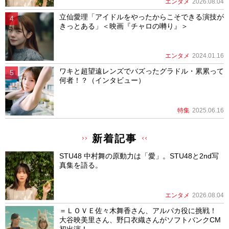
エンタメ
2026.08.04
立仙愛理「アイドルをやったからこそできる演技が
きっとある」＜映画『チャロの囀り』＞
エンタメ
2024.01.16
ワキと超望遠レンズでバズったグラドル・累累って
何者！？（インタビュー）
特集
2025.06.16
新着記事
STU48 中村舞の原動力は「愛」。STU48と2nd写
真集を語る。
エンタメ
2026.08.04
＝ＬＯＶＥ佐々木舞香さん、アルパカ役に挑戦！
大谷映美里さん、野口衣織さんがソフトバンクCM
初出演！