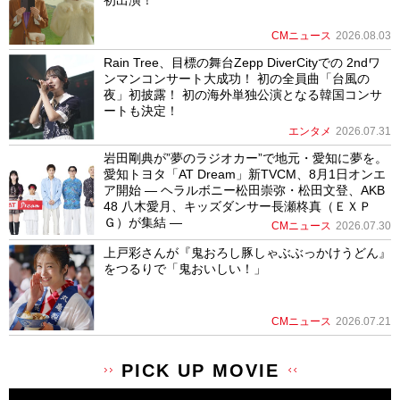
CMニュース
2026.08.03
Rain Tree、目標の舞台Zepp DiverCityでの 2ndワ
ンマンコンサート大成功！ 初の全員曲「台風の
夜」初披露！ 初の海外単独公演となる韓国コンサ
ートも決定！
エンタメ
2026.07.31
岩田剛典が”夢のラジオカー”で地元・愛知に夢を。
愛知トヨタ「AT Dream」新TVCM、8月1日オンエ
ア開始 ― ヘラルボニー松田崇弥・松田文登、AKB
48 八木愛月、キッズダンサー長瀬柊真（ＥＸＰ
Ｇ）が集結 ―
CMニュース
2026.07.30
上戸彩さんが『鬼おろし豚しゃぶぶっかけうどん』
をつるりで「鬼おいしい！」
CMニュース
2026.07.21
PICK UP MOVIE