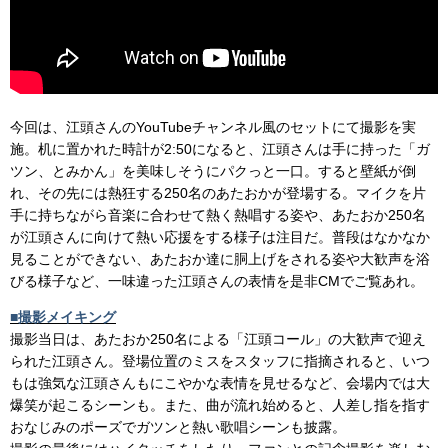
今回は、江頭さんのYouTubeチャンネル風のセットにて撮影を実
施。机に置かれた時計が2:50になると、江頭さんは手に持った「ガ
ツン、とみかん」を美味しそうにパクっと一口。すると壁紙が倒
れ、その先には熱狂する250名のあたおかが登場する。マイクを片
手に持ちながら音楽に合わせて熱く熱唱する姿や、あたおか250名
が江頭さんに向けて熱い応援をする様子は注目だ。普段はなかなか
見ることができない、あたおか達に胴上げをされる姿や大歓声を浴
びる様子など、一味違った江頭さんの表情を是非CMでご覧あれ。
■撮影メイキング
撮影当日は、あたおか250名による「江頭コール」
の大歓声で迎え
られた江頭さん。登場位置のミスをスタッフに指摘されると、
いつ
もは強気な江頭さんもにこやかな表情を見せるなど、
会場内では大
爆笑が起こるシーンも。また、曲が流れ始めると、
人差し指を指す
おなじみのポーズでガツンと熱い歌唱シーンも披露
。