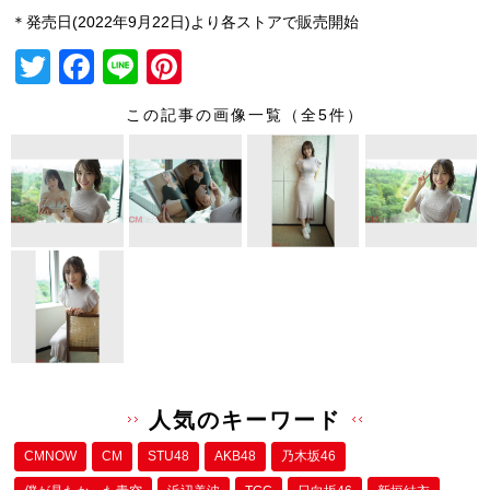
＊発売日(2022年9月22日)より各ストアで販売開始
T
F
Li
Pi
wi
a
n
nt
この記事の画像一覧（全5件）
tt
c
e
er
er
e
e
b
st
o
o
k
人気のキーワード
CMNOW
CM
STU48
AKB48
乃木坂46