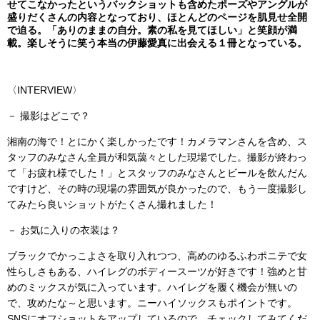
せてこなかったというバックショットも含めたポーズやアングルが
盛りだくさんの内容となっており、ほとんどのページを肌見せ全開
で迫る。「ありのままの自分。素の私を見てほしい」と笑顔が満
載。楽しそうに笑う本当の伊藤愛真に出会える１冊となっている。
〈INTERVIEW〉
－ 撮影はどこで？
湘南の海で！とにかく楽しかったです！カメラマンさんを含め、ス
タッフのみなさん全員が和気藹々とした現場でした。撮影が終わっ
て「お疲れ様でした！」とスタッフのみなさんとビールを飲んだん
ですけど、その時の現場の雰囲気が良かったので、もう一度撮影し
てみたら良いショットがたくさん撮れました！
－ お気に入りの衣装は？
ブラックでかっこよさを取り入れつつ、高めのゆるふわポニテで女
性らしさもある、ハイレグのボディースーツが好きです！強めと甘
めのミックスが気に入っています。ハイレグを履く機会が無いの
で、攻めたな～と思います。ニーハイソックスもポイントです。
SNSにオフショットをアップしているので、チェックしてみてくだ