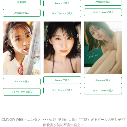
Amazonで購入
定期購読
Amazonで購入
ヨドバシ.comで購入
Amazonで購入
ヨドバシ.comで購入
Amazonで購入
Amazonで購入
Amazonで購入
ヨドバシ.comで購入
ヨドバシ.comで購入
ヨドバシ.comで購入
CMNOW WEB
>
エンタメ
>
やっぱり笑顔が１番！ “可愛すぎるビールの売り子”伊
藤愛真が初の写真集発売！