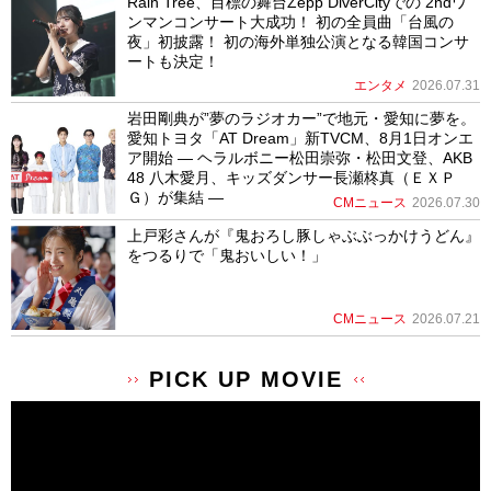
Rain Tree、目標の舞台Zepp DiverCityでの 2ndワ
ンマンコンサート大成功！ 初の全員曲「台風の
夜」初披露！ 初の海外単独公演となる韓国コンサ
ートも決定！
エンタメ
2026.07.31
岩田剛典が”夢のラジオカー”で地元・愛知に夢を。
愛知トヨタ「AT Dream」新TVCM、8月1日オンエ
ア開始 ― ヘラルボニー松田崇弥・松田文登、AKB
48 八木愛月、キッズダンサー長瀬柊真（ＥＸＰ
Ｇ）が集結 ―
CMニュース
2026.07.30
上戸彩さんが『鬼おろし豚しゃぶぶっかけうどん』
をつるりで「鬼おいしい！」
CMニュース
2026.07.21
PICK UP MOVIE