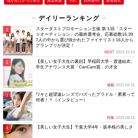
僕が⾒たかった⻘空
浜辺美波
TGC
日向坂46
新垣結衣
デイリーランキング
スターダストプロモーション主催 第３回「スター
☆オーディション」の最終選考会。応募総数16,39
7人の中から選び抜かれたファイナリスト16人から
グランプリが決定！
NEXT
2023.10.10
【美しい女子大生の素顔】早稲田大学・渡邉結衣、
学生アナウンス大賞「CanCam賞」の才女
連載
2021.04.21
ワキと超望遠レンズでバズったグラドル・累累って
何者！？（インタビュー）
特集
2025.06.16
【美しい女子大生】千葉大学4年・坂本桜の美しさ