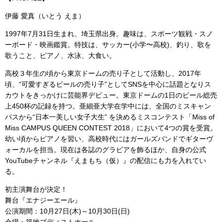
伊藤 愛真（いとう えま）
1997年7月31日生まれ、埼玉県出身。趣味は、スポーツ観戦・スノ
ーボード・映画鑑賞。特技は、サッカー(小学〜高校)、釣り、歌を
歌うこと、ピアノ、水泳、大食い。
高校３年生の頃から東京ドームの売り子として活動し、2017年
頃、“可愛すぎるビールの売り子”としてSNSを中心に話題となりス
カウトをきっかけに芸能界デビュー。東京ドームの1日のビール総売
上450杯の記録を持つ。亜細亜大学在学中には、全国のミスキャン
パスから“日本一美しい女子大生” を決めるミスコンテスト「Miss of
Miss CAMPUS QUEEN CONTEST 2018」において4つの賞を受賞。
幼い頃からピアノを習い、高校時代にはガールズバンドでギターヴ
ォーカルを担当。現在は各誌のグラビアを飾るほか、自身の公式
YouTubeチャンネル『えまもち（仮）』の配信にも力を入れてい
る。
初主演舞台が決定！
舞台『エナジーエール』
公演期間：10月27日(木)～10月30日(日)