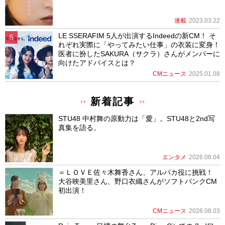
連載
2023.03.22
LE SSERAFIM 5人が出演するIndeedの新CM！ そ
れぞれ実際に「やってみたい仕事」の衣装に変身！
医者に扮したSAKURA（サクラ）さんがメンバーに
向けたアドバイスとは？
CMニュース
2025.01.08
新着記事
STU48 中村舞の原動力は「愛」。STU48と2nd写
真集を語る。
エンタメ
2026.08.04
＝ＬＯＶＥ佐々木舞香さん、アルパカ役に挑戦！
大谷映美里さん、野口衣織さんがソフトバンクCM
初出演！
CMニュース
2026.08.03