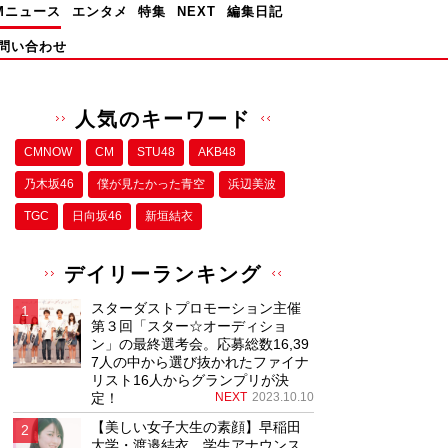
Mニュース
エンタメ
特集
NEXT
編集日記
問い合わせ
人気のキーワード
CMNOW
CM
STU48
AKB48
乃木坂46
僕が⾒たかった⻘空
浜辺美波
TGC
日向坂46
新垣結衣
デイリーランキング
スターダストプロモーション主催
第３回「スター☆オーディショ
ン」の最終選考会。応募総数16,39
7人の中から選び抜かれたファイナ
リスト16人からグランプリが決
定！
NEXT
2023.10.10
【美しい女子大生の素顔】早稲田
大学・渡邉結衣、学生アナウンス