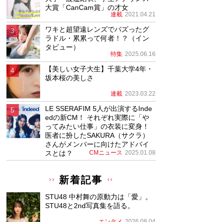
大賞「CanCam賞」の才女
連載
2021.04.21
ワキと超望遠レンズでバズったグ
ラドル・累累って何者！？（イン
タビュー）
特集
2025.06.16
【美しい女子大生】千葉大学4年・
坂本桜の美しさ
連載
2023.03.22
LE SSERAFIM 5人が出演するInde
edの新CM！ それぞれ実際に「や
ってみたい仕事」の衣装に変身！
医者に扮したSAKURA（サクラ）
さんがメンバーに向けたアドバイ
スとは？
CMニュース
2025.01.08
新着記事
STU48 中村舞の原動力は「愛」。
STU48と2nd写真集を語る。
エンタメ
2026.08.04