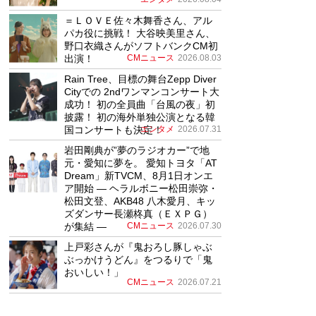
＝ＬＯＶＥ佐々木舞香さん、アル
パカ役に挑戦！ 大谷映美里さん、
野口衣織さんがソフトバンクCM初
出演！
CMニュース
2026.08.03
Rain Tree、目標の舞台Zepp Diver
Cityでの 2ndワンマンコンサート大
成功！ 初の全員曲「台風の夜」初
披露！ 初の海外単独公演となる韓
国コンサートも決定！
エンタメ
2026.07.31
岩田剛典が”夢のラジオカー”で地
元・愛知に夢を。 愛知トヨタ「AT
Dream」新TVCM、8月1日オンエ
ア開始 ― ヘラルボニー松田崇弥・
松田文登、AKB48 八木愛月、キッ
ズダンサー長瀬柊真（ＥＸＰＧ）
が集結 ―
CMニュース
2026.07.30
上戸彩さんが『鬼おろし豚しゃぶ
ぶっかけうどん』をつるりで「鬼
おいしい！」
CMニュース
2026.07.21