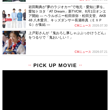
岩田剛典が”夢のラジオカー”で地元・愛知に夢を。
愛知トヨタ「AT Dream」新TVCM、8月1日オンエ
ア開始 ― ヘラルボニー松田崇弥・松田文登、AKB
48 八木愛月、キッズダンサー長瀬柊真（ＥＸＰ
Ｇ）が集結 ―
CMニュース
2026.07.30
上戸彩さんが『鬼おろし豚しゃぶぶっかけうどん』
をつるりで「鬼おいしい！」
CMニュース
2026.07.21
PICK UP MOVIE