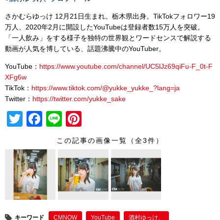
さかむらゆっけ 12月21日生まれ。栃木県出身。TikTokフォロワー19
万人、2020年2月に開設したYouTubeは登録者数15万人を突破。
「一人飲み」をする様子を独特の世界観とワードセンスで解説する
動画が人気を博している、話題沸騰中のYouTuber。
YouTube：
https://www.youtube.com/channel/UC5lJz69qiFu-F_0t-F
XFg6w
TikTok：
https://www.tiktok.com/@yukke_yukke_?lang=ja
Twitter：
https://twitter.com/yukke_sake
T
F
Li
Pi
wi
a
n
nt
この記事の画像一覧（全3件）
tt
c
e
er
er
e
e
b
st
o
o
キーワード
CMNOW
YouTube
酒村ゆっけ、