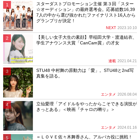
スターダストプロモーション主催 第３回「スター
☆オーディション」の最終選考会。応募総数16,39
7人の中から選び抜かれたファイナリスト16人から
グランプリが決定！
NEXT
2023.10.10
【美しい女子大生の素顔】早稲田大学・渡邉結衣、
学生アナウンス大賞「CanCam賞」の才女
連載
2021.04.21
STU48 中村舞の原動力は「愛」。STU48と2nd写
真集を語る。
エンタメ
2026.08.04
立仙愛理「アイドルをやったからこそできる演技が
きっとある」＜映画『チャロの囀り』＞
エンタメ
2024.01.16
＝ＬＯＶＥ佐々木舞香さん、アルパカ役に挑戦！