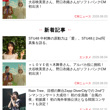
大谷映美里さん、野口衣織さんがソフトバンクCM
初出演！
CMニュース
2026.08.03
新着記事
STU48 中村舞の原動力は「愛」。STU48と2nd写
真集を語る。
エンタメ
2026.08.04
＝ＬＯＶＥ佐々木舞香さん、アルパカ役に挑戦！
大谷映美里さん、野口衣織さんがソフトバンクCM
初出演！
CMニュース
2026.08.03
Rain Tree、目標の舞台Zepp DiverCityでの 2ndワ
ンマンコンサート大成功！ 初の全員曲「台風の
夜」初披露！ 初の海外単独公演となる韓国コンサ
ートも決定！
エンタメ
2026.07.31