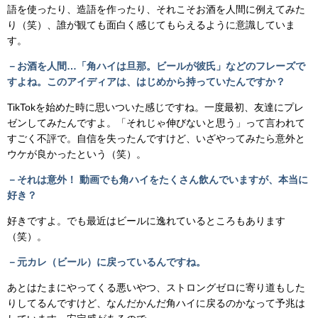
語を使ったり、造語を作ったり、それこそお酒を人間に例えてみた
り（笑）、誰が観ても面白く感じてもらえるように意識していま
す。
－お酒を人間…「角ハイは旦那。ビールが彼氏」などのフレーズで
すよね。このアイディアは、はじめから持っていたんですか？
TikTokを始めた時に思いついた感じですね。一度最初、友達にプレ
ゼンしてみたんですよ。「それじゃ伸びないと思う」って言われて
すごく不評で。自信を失ったんですけど、いざやってみたら意外と
ウケが良かったという（笑）。
－それは意外！ 動画でも角ハイをたくさん飲んでいますが、本当に
好き？
好きですよ。でも最近はビールに逸れているところもあります
（笑）。
－元カレ（ビール）に戻っているんですね。
あとはたまにやってくる悪いやつ、ストロングゼロに寄り道もした
りしてるんですけど、なんだかんだ角ハイに戻るのかなって予兆は