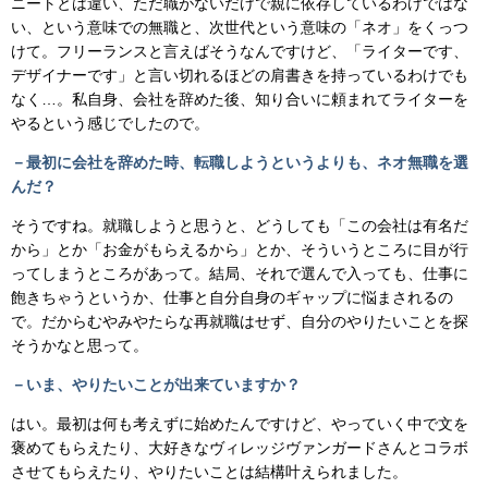
ニートとは違い、ただ職がないだけで親に依存しているわけではな
い、という意味での無職と、次世代という意味の「ネオ」をくっつ
けて。フリーランスと言えばそうなんですけど、「ライターです、
デザイナーです」と言い切れるほどの肩書きを持っているわけでも
なく…。私自身、会社を辞めた後、知り合いに頼まれてライターを
やるという感じでしたので。
－最初に会社を辞めた時、転職しようというよりも、ネオ無職を選
んだ？
そうですね。就職しようと思うと、どうしても「この会社は有名だ
から」とか「お金がもらえるから」とか、そういうところに目が行
ってしまうところがあって。結局、それで選んで入っても、仕事に
飽きちゃうというか、仕事と自分自身のギャップに悩まされるの
で。だからむやみやたらな再就職はせず、自分のやりたいことを探
そうかなと思って。
－いま、やりたいことが出来ていますか？
はい。最初は何も考えずに始めたんですけど、やっていく中で文を
褒めてもらえたり、大好きなヴィレッジヴァンガードさんとコラボ
させてもらえたり、やりたいことは結構叶えられました。