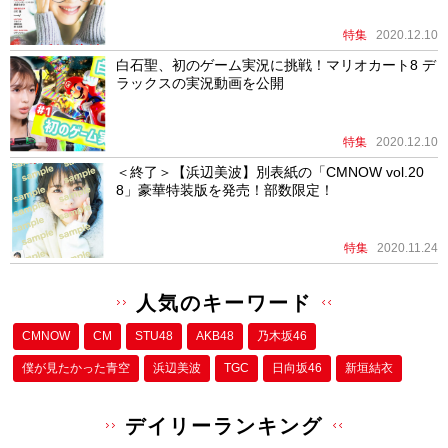
特集
2020.12.10
白石聖、初のゲーム実況に挑戦！マリオカート8 デ
ラックスの実況動画を公開
特集
2020.12.10
＜終了＞【浜辺美波】別表紙の「CMNOW vol.20
8」豪華特装版を発売！部数限定！
特集
2020.11.24
人気のキーワード
CMNOW
CM
STU48
AKB48
乃木坂46
僕が⾒たかった⻘空
浜辺美波
TGC
日向坂46
新垣結衣
デイリーランキング