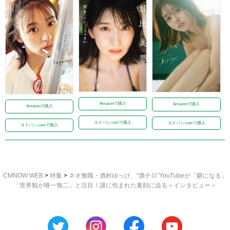
Amazonで購入
Amazonで購入
Amazonで購入
ヨドバシ.comで購入
ヨドバシ.comで購入
ヨドバシ.comで購入
CMNOW WEB
>
特集
>
ネオ無職・酒村ゆっけ、“酒テロ”YouTubeが「癖になる」
「世界観が唯一無二」と注目！謎に包まれた素顔に迫る＜インタビュー＞