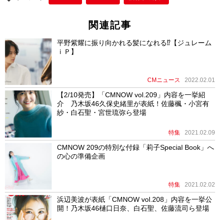
k
関連記事
平野紫耀に振り向かれる髪になれる⁉【ジュレーム
ｉＰ】
CMニュース
2022.02.01
【2/10発売】「CMNOW vol.209」内容を一挙紹
介 乃木坂46久保史緒里が表紙！佐藤楓・小宮有
紗・白石聖・宮世琉弥ら登場
特集
2021.02.09
CMNOW 209の特別な付録「莉子Special Book」へ
の心の準備企画
特集
2021.02.02
浜辺美波が表紙「CMNOW vol.208」内容を一挙公
開！乃木坂46樋口日奈、白石聖、佐藤流司ら登場