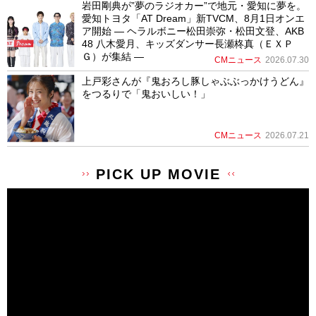
岩田剛典が”夢のラジオカー”で地元・愛知に夢を。
愛知トヨタ「AT Dream」新TVCM、8月1日オンエ
ア開始 ― ヘラルボニー松田崇弥・松田文登、AKB
48 八木愛月、キッズダンサー長瀬柊真（ＥＸＰ
Ｇ）が集結 ―
CMニュース
2026.07.30
上戸彩さんが『鬼おろし豚しゃぶぶっかけうどん』
をつるりで「鬼おいしい！」
CMニュース
2026.07.21
PICK UP MOVIE