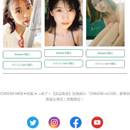
Amazonで購入
Amazonで購入
Amazonで購入
ヨドバシ.comで購入
ヨドバシ.comで購入
ヨドバシ.comで購入
CMNOW WEB
>
特集
>
＜終了＞【浜辺美波】別表紙の「CMNOW vol.208」豪華特
装版を発売！部数限定！