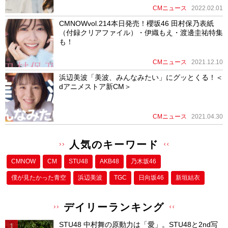
CMニュース
2022.02.01
CMNOWvol.214本日発売！櫻坂46 田村保乃表紙
（付録クリアファイル）・伊織もえ・渡邊圭祐特集
も！
CMニュース
2021.12.10
浜辺美波「美波、みんなみたい」にグッとくる！＜
dアニメストア新CM＞
CMニュース
2021.04.30
人気のキーワード
CMNOW
CM
STU48
AKB48
乃木坂46
僕が⾒たかった⻘空
浜辺美波
TGC
日向坂46
新垣結衣
デイリーランキング
STU48 中村舞の原動力は「愛」。STU48と2nd写