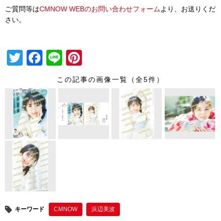
ご質問等は
CMNOW WEBのお問い合わせフォーム
より、お送りくだ
さい。
T
F
Li
Pi
wi
a
n
nt
この記事の画像一覧（全5件）
tt
c
e
er
er
e
e
b
st
o
o
k
キーワード
CMNOW
浜辺美波