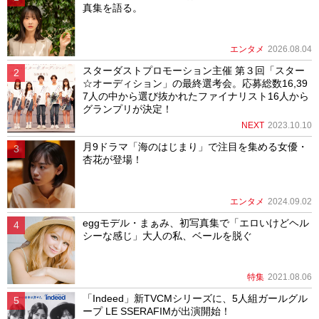
真集を語る。
エンタメ
2026.08.04
スターダストプロモーション主催 第３回「スター
☆オーディション」の最終選考会。応募総数16,39
7人の中から選び抜かれたファイナリスト16人から
グランプリが決定！
NEXT
2023.10.10
月9ドラマ「海のはじまり」で注目を集める女優・
杏花が登場！
エンタメ
2024.09.02
eggモデル・まぁみ、初写真集で「エロいけどヘル
シーな感じ」大人の私、ベールを脱ぐ
特集
2021.08.06
「Indeed」新TVCMシリーズに、5人組ガールグル
ープ LE SSERAFIMが出演開始！