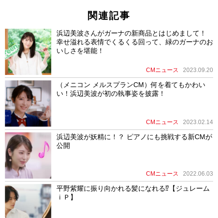
関連記事
浜辺美波さんがガーナの新商品とはじめまして！
幸せ溢れる表情でくるくる回って、緑のガーナのお
いしさを堪能！
CMニュース
2023.09.20
（メニコン メルスプランCM）何を着てもかわい
い！浜辺美波が初の執事姿を披露！
CMニュース
2023.02.14
浜辺美波が妖精に！？ ピアノにも挑戦する新CMが
公開
CMニュース
2022.06.03
平野紫耀に振り向かれる髪になれる⁉【ジュレーム
ｉＰ】