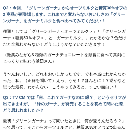
Q2：今回、「グリーンガーナ」からオーツミルクと糖質30%オフの
2 商品が新登場します。これまでと変わらないおいしさの「グリー
ンガーナ」をガーナミルクと食べ比べてみてください！
種類としては「グリーンガーナ＜オーツミルク＞」と「グリーンガ
ーナ＜糖質30％オフ＞」と「ガーナミルク」。わかるかな？色だけ
だと全然わからない！どうしようかな？いただきます！
（微笑みながら3 種類のガーナチョコレートを順番に食べて真剣に
じっくりと味わう浜辺さん）
う〜んおいしい。どれもおいしかったです。でも本当にわかんなか
った、私。（正解を聞いて）えっ、うそ！？ほんとに！？逆かなと
思った最初。わかんない！こうやってみると、すごい面白い！
Q3：TV CM では「何、これ？ガーナなのに 緑？」というセリフが
出てきますが、 「緑のガーナ」が発売することを初めて聞いた際、
どう思われましたか？
最初「グリーンガーナ」って聞いたときに「何が違うんだろう？」
って思って、そこからオーツミルクと、糖質30%オフ で2つ出るん