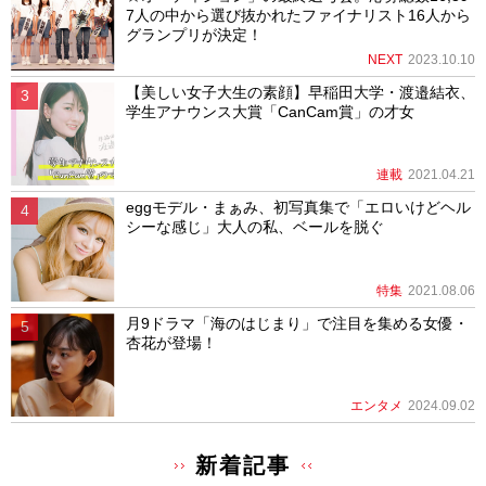
7人の中から選び抜かれたファイナリスト16人から
グランプリが決定！
NEXT
2023.10.10
【美しい女子大生の素顔】早稲田大学・渡邉結衣、
学生アナウンス大賞「CanCam賞」の才女
連載
2021.04.21
eggモデル・まぁみ、初写真集で「エロいけどヘル
シーな感じ」大人の私、ベールを脱ぐ
特集
2021.08.06
月9ドラマ「海のはじまり」で注目を集める女優・
杏花が登場！
エンタメ
2024.09.02
新着記事