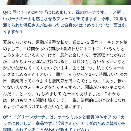
Q4：同じくTV CM で「はじめまして、緑のガーナです。」と新し
いガーナの一面を感じさせるフレーズが出てきます。今年、23 歳を
迎えられた浜辺さんが出会ったご自身の“はじめまして”な一面はあ
りますか？
夏前くらいから、運動が苦手な私が、週に1～2 回ウォーキングを始
めまして、2 時間から3 時間お仕事終わりにトコトコ、いろんなと
ころを歩いているんですけど、意外と楽しくて。音楽聴きながらと
か、日がちょっと沈んだ後に出ると、日焼けもしないからいいなと
か思いながらてくてく歩いています。まずは1 つ、私ってウォーキ
ング楽しめるんだ！という一面と、そうやって2～3 時間歩いた次の
日、筋肉痛っていうよりも股関節が痛いんですよね。「あっ、歩い
てない人がウォーキングをたくさんすると、関節がバキバキになる
んだ！」という、“はじめまして”な一面がありました。これから
は、体力もつけて関節も強くして、一生、健康的に歩ける体になれ
るように習慣づけていきたいなと思います。
Q5：「グリーンガーナ」は、オーツミルクと糖質30％オフ の「カ
ラダにおいしい」商品です。浜辺さんが、カラダのために普段から
実際にされていることがあれば教えてください。