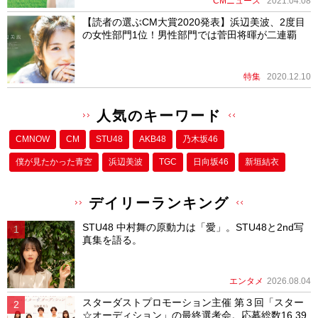
CMニュース
2021.04.08
【読者の選ぶCM大賞2020発表】浜辺美波、2度目
の女性部門1位！男性部門では菅田将暉が二連覇
特集
2020.12.10
人気のキーワード
CMNOW
CM
STU48
AKB48
乃木坂46
僕が⾒たかった⻘空
浜辺美波
TGC
日向坂46
新垣結衣
デイリーランキング
STU48 中村舞の原動力は「愛」。STU48と2nd写
真集を語る。
エンタメ
2026.08.04
スターダストプロモーション主催 第３回「スター
☆オーディション」の最終選考会。応募総数16,39