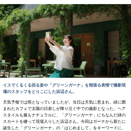
イスでくるくる回る姿や「グリーンガーナ」を頬張る表情で撮影現
場のスタッフをとりこにした浜辺さん。
天気予報では雨となっていましたが、当日は天気に恵まれ、緑に囲
まれたカフェで太陽の日差しが降り注ぐ中での撮影となった。ヘア
スタイルも服もナチュラルに、「グリーンガーナ」にちなんだ緑の
スカートを纏って現場入りした浜辺さん。今回はガーナから新たに
誕生した「グリーンガーナ」の「はじめまして」をキーワードに、