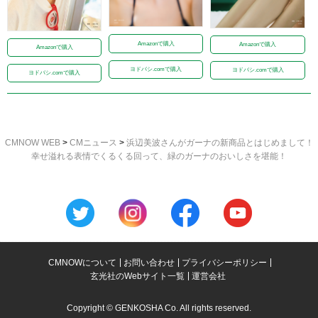
Amazonで購入
Amazonで購入
Amazonで購入
ヨドバシ.comで購入
ヨドバシ.comで購入
ヨドバシ.comで購入
CMNOW WEB
>
CMニュース
>
浜辺美波さんがガーナの新商品とはじめまして！
幸せ溢れる表情でくるくる回って、緑のガーナのおいしさを堪能！
CMNOWについて
お問い合わせ
プライバシーポリシー
玄光社のWebサイト一覧
運営会社
Copyright © GENKOSHA Co. All rights reserved.