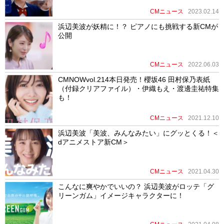
CMニュース
2023.02.14
浜辺美波が妖精に！？ ピアノにも挑戦する新CMが
公開
CMニュース
2022.06.03
CMNOWvol.214本日発売！櫻坂46 田村保乃表紙
（付録クリアファイル）・伊織もえ・渡邊圭祐特集
も！
CMニュース
2021.12.10
浜辺美波「美波、みんなみたい」にグッとくる！＜
dアニメストア新CM＞
CMニュース
2021.04.30
こんなに爽やかでいいの？ 浜辺美波がロッテ「グ
リーンガム」イメージキャラクターに！