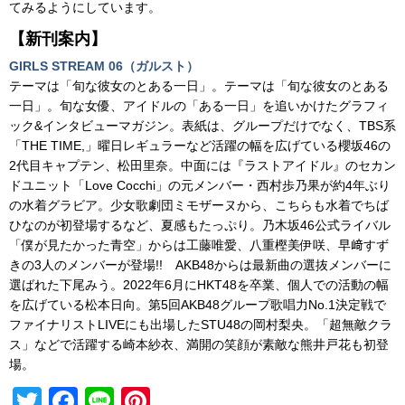
てみるようにしています。
【新刊案内】
GIRLS STREAM 06（ガルスト）
テーマは「旬な彼女のとある一日」。テーマは「旬な彼女のとある
一日」。旬な女優、アイドルの「ある一日」を追いかけたグラフィ
ック&インタビューマガジン。表紙は、グループだけでなく、TBS系
「THE TIME,」曜日レギュラーなど活躍の幅を広げている櫻坂46の
2代目キャプテン、松田里奈。中面には『ラストアイドル』のセカン
ドユニット「Love Cocchi」の元メンバー・西村歩乃果が約4年ぶり
の水着グラビア。少女歌劇団ミモザーヌから、こちらも水着でちば
ひなのが初登場するなど、夏感もたっぷり。乃木坂46公式ライバル
「僕が見たかった青空」からは工藤唯愛、八重樫美伊咲、早﨑すず
きの3人のメンバーが登場!! AKB48からは最新曲の選抜メンバーに
選ばれた下尾みう。2022年6月にHKT48を卒業、
個人での活動の幅
を広げている松本日向。第5回AKB48グループ歌唱力No.
1決定戦で
ファイナリストLIVEにも出場したSTU48の岡村
梨央。「超無敵クラ
ス」
などで活躍する崎本紗衣、満開の笑顔が素敵な熊井戸花も初登
場。
T
F
Li
Pi