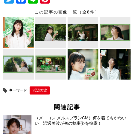
wi
a
n
nt
この記事の画像一覧（全8件）
tt
c
e
er
er
e
e
b
st
o
o
k
キーワード
浜辺美波
関連記事
（メニコン メルスプランCM）何を着てもかわい
い！浜辺美波が初の執事姿を披露！