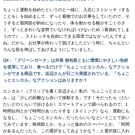
ちょっと運動を始めたというのと一緒に、入念にストレッチ（する
ことを）を始めまして、ずっと着物でのお仕事をしていたので、そ
うすると股関節が斜めになったり、体を動かせる幅がすごく小さ
く、ずっときれいな姿勢でいなければいけないため（着崩れてしま
うので） 、ストレッチを自由にできる環境ではなかったんですよ
ね。だから、お仕事が終わって脱げましたという時に、ちゃんとい
ろんな筋を伸ばしてあげるようにしていました。
Q6：「グリーンガーナ」は外装 個包装ともに環境にやさしい包材
を使用しており、食べるだけで「ちょこっとエシカル」なアクショ
ンができる商品です。浜辺さんが日ごろ実践されている、「ちょこ
っとエシカル」なアクションはありますか？
エシカル！（フリップを書く浜辺さん）私の「ちょこっとエシカ
ル」は「少しの距離なら歩いて移動する」です！今だったら（だい
たいどのくらいで歩けるか）スマートフォンで調べられるので、1
時間以内とかで時間があったりする（タイミング）なら、運動にも
なるし、「ちょこっとエシカル」だったらいいなということで歩い
てみています。映画館とか、ちょっと遠めのスーパーとか。「時間
があるんだったら、この選択をしてみようかな？」と選択肢に入れ