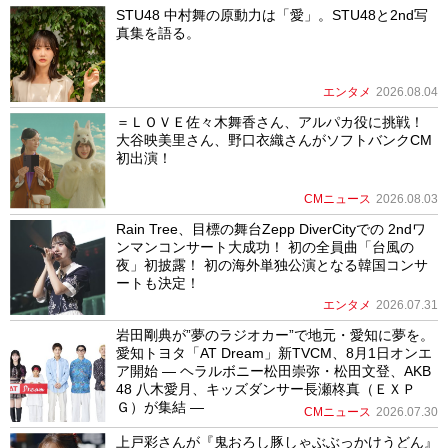
STU48 中村舞の原動力は「愛」。STU48と2nd写
真集を語る。
エンタメ
2026.08.04
＝ＬＯＶＥ佐々木舞香さん、アルパカ役に挑戦！
大谷映美里さん、野口衣織さんがソフトバンクCM
初出演！
CMニュース
2026.08.03
Rain Tree、目標の舞台Zepp DiverCityでの 2ndワ
ンマンコンサート大成功！ 初の全員曲「台風の
夜」初披露！ 初の海外単独公演となる韓国コンサ
ートも決定！
エンタメ
2026.07.31
岩田剛典が”夢のラジオカー”で地元・愛知に夢を。
愛知トヨタ「AT Dream」新TVCM、8月1日オンエ
ア開始 ― ヘラルボニー松田崇弥・松田文登、AKB
48 八木愛月、キッズダンサー長瀬柊真（ＥＸＰ
Ｇ）が集結 ―
CMニュース
2026.07.30
上戸彩さんが『鬼おろし豚しゃぶぶっかけうどん』