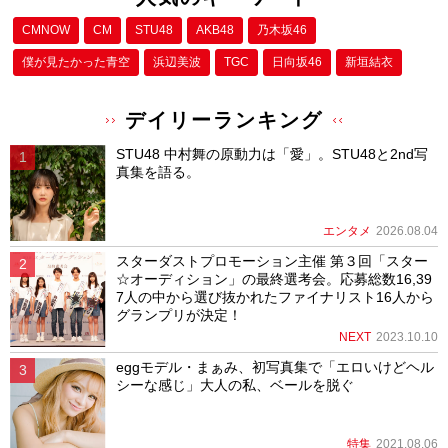
CMNOW
CM
STU48
AKB48
乃木坂46
僕が⾒たかった⻘空
浜辺美波
TGC
日向坂46
新垣結衣
デイリーランキング
STU48 中村舞の原動力は「愛」。STU48と2nd写
真集を語る。
エンタメ
2026.08.04
スターダストプロモーション主催 第３回「スター
☆オーディション」の最終選考会。応募総数16,39
7人の中から選び抜かれたファイナリスト16人から
グランプリが決定！
NEXT
2023.10.10
eggモデル・まぁみ、初写真集で「エロいけどヘル
シーな感じ」大人の私、ベールを脱ぐ
特集
2021.08.06