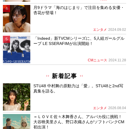
月9ドラマ「海のはじまり」で注目を集める女優・
杏花が登場！
エンタメ
2024.09.02
「Indeed」新TVCMシリーズに、5人組ガールグル
ープ LE SSERAFIMが出演開始！
CMニュース
2024.11.28
新着記事
STU48 中村舞の原動力は「愛」。STU48と2nd写
真集を語る。
エンタメ
2026.08.04
＝ＬＯＶＥ佐々木舞香さん、アルパカ役に挑戦！
大谷映美里さん、野口衣織さんがソフトバンクCM
初出演！