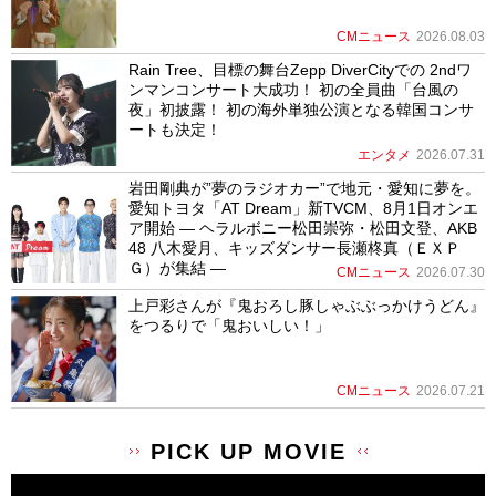
CMニュース
2026.08.03
Rain Tree、目標の舞台Zepp DiverCityでの 2ndワ
ンマンコンサート大成功！ 初の全員曲「台風の
夜」初披露！ 初の海外単独公演となる韓国コンサ
ートも決定！
エンタメ
2026.07.31
岩田剛典が”夢のラジオカー”で地元・愛知に夢を。
愛知トヨタ「AT Dream」新TVCM、8月1日オンエ
ア開始 ― ヘラルボニー松田崇弥・松田文登、AKB
48 八木愛月、キッズダンサー長瀬柊真（ＥＸＰ
Ｇ）が集結 ―
CMニュース
2026.07.30
上戸彩さんが『鬼おろし豚しゃぶぶっかけうどん』
をつるりで「鬼おいしい！」
CMニュース
2026.07.21
PICK UP MOVIE