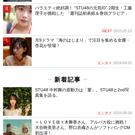
バラエティ絶好調！ “STU48の元気印” 2期生・工藤
理子が挑戦した 「週刊誌初表紙＆巻頭グラビア」
NEXT
2025.05.23
月9ドラマ「海のはじまり」で注目を集める女優・
杏花が登場！
エンタメ
2024.09.02
新着記事
STU48 中村舞の原動力は「愛」。STU48と2nd写
真集を語る。
エンタメ
2026.08.04
＝ＬＯＶＥ佐々木舞香さん、アルパカ役に挑戦！
大谷映美里さん、野口衣織さんがソフトバンクCM
初出演！