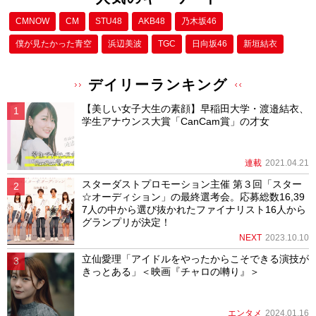
CMNOW
CM
STU48
AKB48
乃木坂46
僕が⾒たかった⻘空
浜辺美波
TGC
日向坂46
新垣結衣
デイリーランキング
【美しい女子大生の素顔】早稲田大学・渡邉結衣、
学生アナウンス大賞「CanCam賞」の才女
連載
2021.04.21
スターダストプロモーション主催 第３回「スター
☆オーディション」の最終選考会。応募総数16,39
7人の中から選び抜かれたファイナリスト16人から
グランプリが決定！
NEXT
2023.10.10
立仙愛理「アイドルをやったからこそできる演技が
きっとある」＜映画『チャロの囀り』＞
エンタメ
2024.01.16