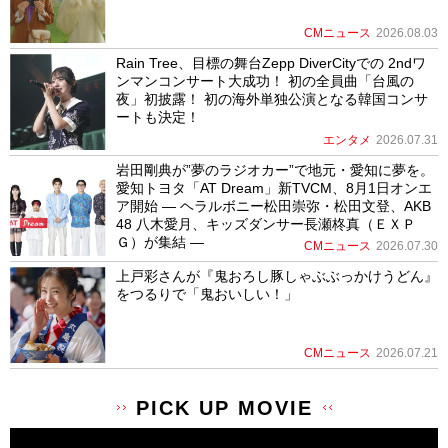
CMニュース
2026.08.03
Rain Tree、目標の舞台Zepp DiverCityでの 2ndワ
ンマンコンサート大成功！ 初の全員曲「台風の
夜」初披露！ 初の海外単独公演となる韓国コンサ
ートも決定！
エンタメ
2026.07.31
岩田剛典が”夢のラジオカー”で地元・愛知に夢を。
愛知トヨタ「AT Dream」新TVCM、8月1日オンエ
ア開始 ― ヘラルボニー松田崇弥・松田文登、AKB
48 八木愛月、キッズダンサー長瀬柊真（ＥＸＰ
Ｇ）が集結 ―
CMニュース
2026.07.30
上戸彩さんが『鬼おろし豚しゃぶぶっかけうどん』
をつるりで「鬼おいしい！」
CMニュース
2026.07.21
PICK UP MOVIE