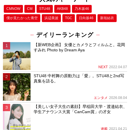
CMNOW
CM
STU48
AKB48
乃木坂46
僕が⾒たかった⻘空
浜辺美波
TGC
日向坂46
新垣結衣
デイリーランキング
【新WEB企画】 女優とカメラとフィルムと。花岡
すみれ Photo by Dream Aya
NEXT
2022.04.07
STU48 中村舞の原動力は「愛」。STU48と2nd写
真集を語る。
エンタメ
2026.08.04
【美しい女子大生の素顔】早稲田大学・渡邉結衣、
学生アナウンス大賞「CanCam賞」の才女
連載
2021.04.21