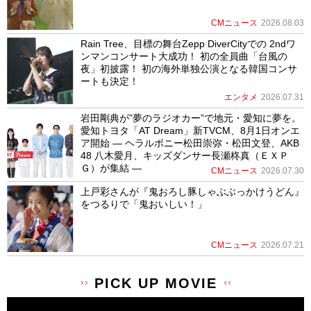
CMニュース
2026.08.03
Rain Tree、目標の舞台Zepp DiverCityでの 2ndワ
ンマンコンサート大成功！ 初の全員曲「台風の
夜」初披露！ 初の海外単独公演となる韓国コンサ
ートも決定！
エンタメ
2026.07.31
岩田剛典が”夢のラジオカー”で地元・愛知に夢を。
愛知トヨタ「AT Dream」新TVCM、8月1日オンエ
ア開始 ― ヘラルボニー松田崇弥・松田文登、AKB
48 八木愛月、キッズダンサー長瀬柊真（ＥＸＰ
Ｇ）が集結 ―
CMニュース
2026.07.30
上戸彩さんが『鬼おろし豚しゃぶぶっかけうどん』
をつるりで「鬼おいしい！」
CMニュース
2026.07.21
PICK UP MOVIE