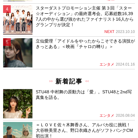
スターダストプロモーション主催 第３回「スター
☆オーディション」の最終選考会。応募総数16,39
7人の中から選び抜かれたファイナリスト16人から
グランプリが決定！
NEXT
2023.10.10
立仙愛理「アイドルをやったからこそできる演技が
きっとある」＜映画『チャロの囀り』＞
エンタメ
2024.01.16
新着記事
STU48 中村舞の原動力は「愛」。STU48と2nd写
真集を語る。
エンタメ
2026.08.04
＝ＬＯＶＥ佐々木舞香さん、アルパカ役に挑戦！
大谷映美里さん、野口衣織さんがソフトバンクCM
初出演！