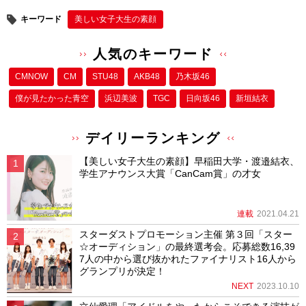
キーワード
美しい女子大生の素顔
人気のキーワード
CMNOW
CM
STU48
AKB48
乃木坂46
僕が⾒たかった⻘空
浜辺美波
TGC
日向坂46
新垣結衣
デイリーランキング
【美しい女子大生の素顔】早稲田大学・渡邉結衣、
学生アナウンス大賞「CanCam賞」の才女
連載
2021.04.21
スターダストプロモーション主催 第３回「スター
☆オーディション」の最終選考会。応募総数16,39
7人の中から選び抜かれたファイナリスト16人から
グランプリが決定！
NEXT
2023.10.10