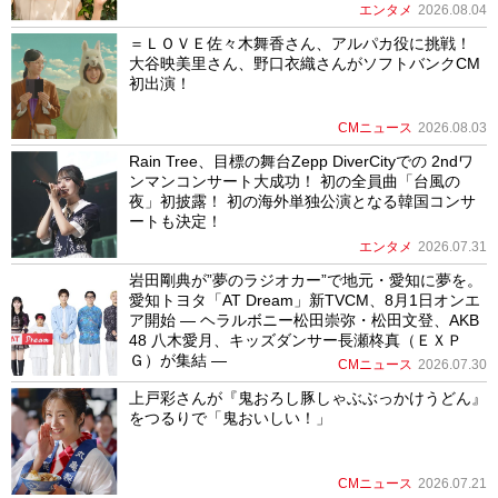
エンタメ
2026.08.04
＝ＬＯＶＥ佐々木舞香さん、アルパカ役に挑戦！
大谷映美里さん、野口衣織さんがソフトバンクCM
初出演！
CMニュース
2026.08.03
Rain Tree、目標の舞台Zepp DiverCityでの 2ndワ
ンマンコンサート大成功！ 初の全員曲「台風の
夜」初披露！ 初の海外単独公演となる韓国コンサ
ートも決定！
エンタメ
2026.07.31
岩田剛典が”夢のラジオカー”で地元・愛知に夢を。
愛知トヨタ「AT Dream」新TVCM、8月1日オンエ
ア開始 ― ヘラルボニー松田崇弥・松田文登、AKB
48 八木愛月、キッズダンサー長瀬柊真（ＥＸＰ
Ｇ）が集結 ―
CMニュース
2026.07.30
上戸彩さんが『鬼おろし豚しゃぶぶっかけうどん』
をつるりで「鬼おいしい！」
CMニュース
2026.07.21