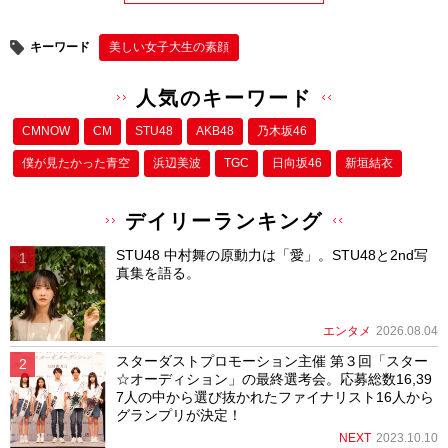
キーワード
美しい女子大生の素顔
人気のキーワード
CMNOW
CM
STU48
AKB48
乃木坂46
僕が⾒たかった⻘空
浜辺美波
TGC
日向坂46
新垣結衣
デイリーランキング
STU48 中村舞の原動力は「愛」。STU48と2nd写
真集を語る。
エンタメ
2026.08.04
スターダストプロモーション主催 第３回「スター
☆オーディション」の最終選考会。応募総数16,39
7人の中から選び抜かれたファイナリスト16人から
グランプリが決定！
NEXT
2023.10.10