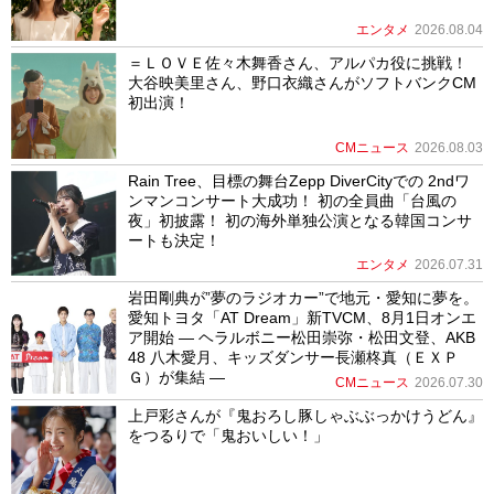
エンタメ
2026.08.04
＝ＬＯＶＥ佐々木舞香さん、アルパカ役に挑戦！
大谷映美里さん、野口衣織さんがソフトバンクCM
初出演！
CMニュース
2026.08.03
Rain Tree、目標の舞台Zepp DiverCityでの 2ndワ
ンマンコンサート大成功！ 初の全員曲「台風の
夜」初披露！ 初の海外単独公演となる韓国コンサ
ートも決定！
エンタメ
2026.07.31
岩田剛典が”夢のラジオカー”で地元・愛知に夢を。
愛知トヨタ「AT Dream」新TVCM、8月1日オンエ
ア開始 ― ヘラルボニー松田崇弥・松田文登、AKB
48 八木愛月、キッズダンサー長瀬柊真（ＥＸＰ
Ｇ）が集結 ―
CMニュース
2026.07.30
上戸彩さんが『鬼おろし豚しゃぶぶっかけうどん』
をつるりで「鬼おいしい！」