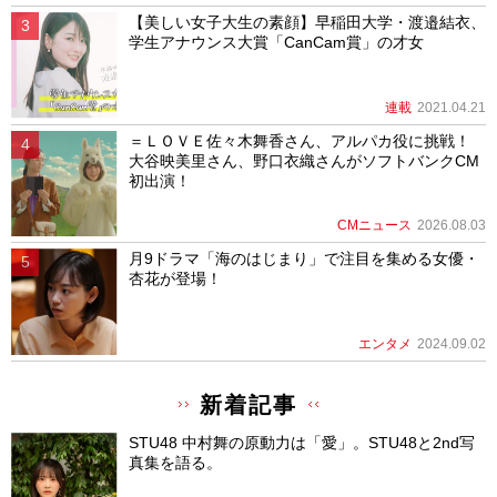
【美しい女子大生の素顔】早稲田大学・渡邉結衣、
学生アナウンス大賞「CanCam賞」の才女
連載
2021.04.21
＝ＬＯＶＥ佐々木舞香さん、アルパカ役に挑戦！
大谷映美里さん、野口衣織さんがソフトバンクCM
初出演！
CMニュース
2026.08.03
月9ドラマ「海のはじまり」で注目を集める女優・
杏花が登場！
エンタメ
2024.09.02
新着記事
STU48 中村舞の原動力は「愛」。STU48と2nd写
真集を語る。