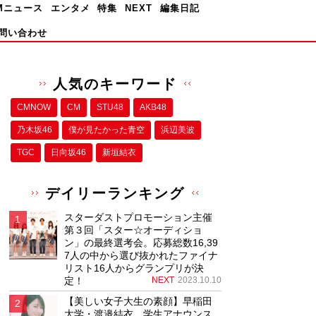
Mニュース
エンタメ
特集
NEXT
編集日記
問い合わせ
人気のキーワード
CMNOW
CM
STU48
AKB48
乃木坂46
僕が⾒たかった⻘空
浜辺美波
TGC
日向坂46
新垣結衣
デイリーランキング
スターダストプロモーション主催
第３回「スター☆オーディショ
ン」の最終選考会。応募総数16,39
7人の中から選び抜かれたファイナ
リスト16人からグランプリが決
定！
NEXT
2023.10.10
【美しい女子大生の素顔】早稲田
大学・渡邉結衣、学生アナウンス