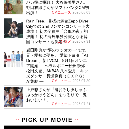
パカ役に挑戦！ 大谷映美里さん、
野口衣織さんがソフトバンクCM初
出演！
CMニュース
2026.08.03
Rain Tree、目標の舞台Zepp Diver
Cityでの 2ndワンマンコンサート大
成功！ 初の全員曲「台風の夜」初
披露！ 初の海外単独公演となる韓
国コンサートも決定！
エンタメ
2026.07.31
岩田剛典が”夢のラジオカー”で地
元・愛知に夢を。 愛知トヨタ「AT
Dream」新TVCM、8月1日オンエ
ア開始 ― ヘラルボニー松田崇弥・
松田文登、AKB48 八木愛月、キッ
ズダンサー長瀬柊真（ＥＸＰＧ）
が集結 ―
CMニュース
2026.07.30
上戸彩さんが『鬼おろし豚しゃぶ
ぶっかけうどん』をつるりで「鬼
おいしい！」
CMニュース
2026.07.21
PICK UP MOVIE