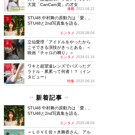
大賞「CanCam賞」の才女
連載
2021.04.21
STU48 中村舞の原動力は「愛」。
STU48と2nd写真集を語る。
エンタメ
2026.08.04
立仙愛理「アイドルをやったから
こそできる演技がきっとある」＜
映画『チャロの囀り』＞
エンタメ
2024.01.16
ワキと超望遠レンズでバズったグ
ラドル・累累って何者！？（イン
タビュー）
特集
2025.06.16
新着記事
STU48 中村舞の原動力は「愛」。
STU48と2nd写真集を語る。
エンタメ
2026.08.04
＝ＬＯＶＥ佐々木舞香さん、アル