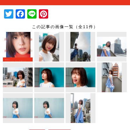
T
F
Li
Pi
wi
a
n
nt
この記事の画像一覧（全11件）
tt
c
e
er
er
e
e
b
st
o
o
k