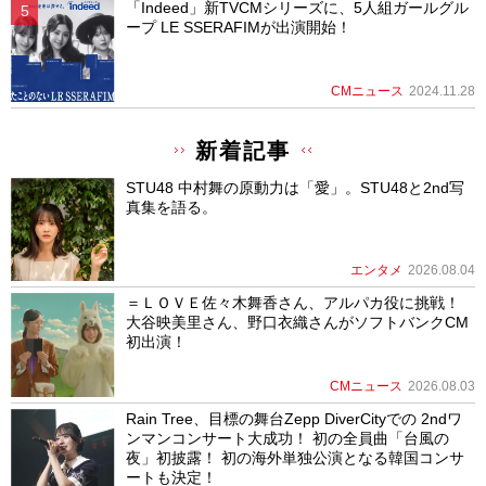
「Indeed」新TVCMシリーズに、5人組ガールグル
ープ LE SSERAFIMが出演開始！
CMニュース
2024.11.28
新着記事
STU48 中村舞の原動力は「愛」。STU48と2nd写
真集を語る。
エンタメ
2026.08.04
＝ＬＯＶＥ佐々木舞香さん、アルパカ役に挑戦！
大谷映美里さん、野口衣織さんがソフトバンクCM
初出演！
CMニュース
2026.08.03
Rain Tree、目標の舞台Zepp DiverCityでの 2ndワ
ンマンコンサート大成功！ 初の全員曲「台風の
夜」初披露！ 初の海外単独公演となる韓国コンサ
ートも決定！