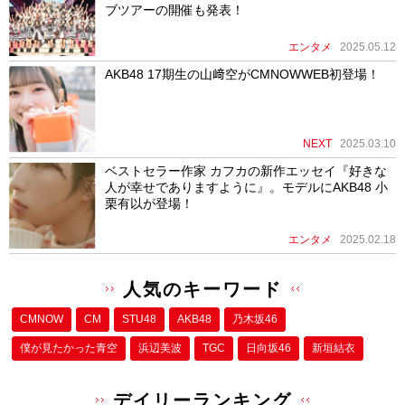
ブツアーの開催も発表！
エンタメ
2025.05.12
AKB48 17期生の山﨑空がCMNOWWEB初登場！
NEXT
2025.03.10
ベストセラー作家 カフカの新作エッセイ『好きな
人が幸せでありますように』。モデルにAKB48 小
栗有以が登場！
エンタメ
2025.02.18
人気のキーワード
CMNOW
CM
STU48
AKB48
乃木坂46
僕が⾒たかった⻘空
浜辺美波
TGC
日向坂46
新垣結衣
デイリーランキング