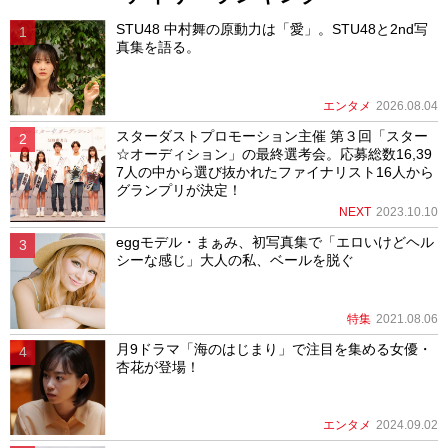
STU48 中村舞の原動力は「愛」。STU48と2nd写
真集を語る。
エンタメ
2026.08.04
スターダストプロモーション主催 第３回「スター
☆オーディション」の最終選考会。応募総数16,39
7人の中から選び抜かれたファイナリスト16人から
グランプリが決定！
NEXT
2023.10.10
eggモデル・まぁみ、初写真集で「エロいけどヘル
シーな感じ」大人の私、ベールを脱ぐ
特集
2021.08.06
月9ドラマ「海のはじまり」で注目を集める女優・
杏花が登場！
エンタメ
2024.09.02