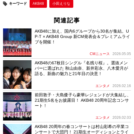
キーワード
AKB48
小田えりな
関連記事
AKB48に加え、国内6グループから30名が集結。U
P-T × AKB48 Group 新CM発表会＆プレミアムライ
ブを開催！
CMニュース
2026.05.05
AKB48の67枚目シングル『名残り桜』。選抜メン
バーに選ばれた 秋山由奈、新井彩永、八木愛月が
語る、新曲の魅力と21年目の決意！
エンタメ
2026.02.16
前田敦子・大島優子ら豪華レジェンドが大集結し、
21期生5名をお披露目！ AKB48 20周年記念コンサ
ート！
エンタメ
2026.02.03
AKB48 20周年の春コンサートは村山彩希の卒業コ
ンサートで大団円！ 21期生オーディションとライ