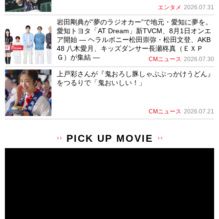
エンタメ
2026.07.31
岩田剛典が”夢のラジオカー”で地元・愛知に夢を。
愛知トヨタ「AT Dream」新TVCM、8月1日オンエ
ア開始 ― ヘラルボニー松田崇弥・松田文登、AKB
48 八木愛月、キッズダンサー長瀬柊真（ＥＸＰ
Ｇ）が集結 ―
CMニュース
2026.07.30
上戸彩さんが『鬼おろし豚しゃぶぶっかけうどん』
をつるりで「鬼おいしい！」
CMニュース
2026.07.21
PICK UP MOVIE